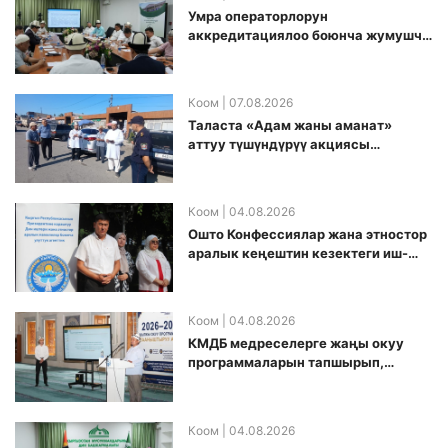
Умра операторлорун
аккредитациялоо боюнча жумушчу
топ аккредитация өткөрүү күнүн
белгиледи
Коом
| 07.08.2026
Таласта «Адам жаны аманат»
аттуу түшүндүрүү акциясы
өткөрүлдү
Коом
| 04.08.2026
Ошто Конфессиялар жана этностор
аралык кеңештин кезектеги иш-
чарасы уюштурулду
Коом
| 04.08.2026
КМДБ медреселерге жаңы окуу
программаларын тапшырып,
санариптик билим берүү боюнча
долбоорду ишке киргизди
Коом
| 04.08.2026