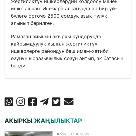
жергиликтүү ишкерлердин колдоосу менен
ишке ашкан. Иш-чара алкагында ар бир үй-
бүлөгө орточо 2500 сомдук азык-түлүк
алынып берилген.
Рамазан айынын акыркы күндөрүндө
кайрымдуулук кылган жергиликтүү
ишкерлерге райондун баш имам-хатиби
өзүнүн ыраазычылык сөзүн айтып, ак батасын
берди.
АКЫРКЫ ЖАҢЫЛЫКТАР
Коом
| 07.08.2026