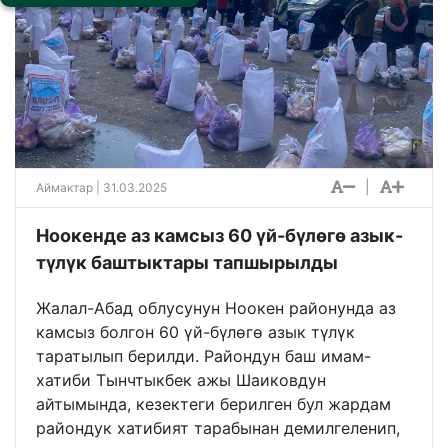
|
Аймактар
| 31.03.2025
Ноокенде аз камсыз 60 үй-бүлөгө азык-
түлүк баштыктары тапшырылды
Жалал-Абад облусунун Ноокен районунда аз
камсыз болгон 60 үй-бүлөгө азык түлүк
таратылып берилди. Райондун баш имам-
хатиби Тынчтыкбек ажы Шаиковдун
айтымында, кезектеги берилген бул жардам
райондук хатибият тарабынан демилгеленип,