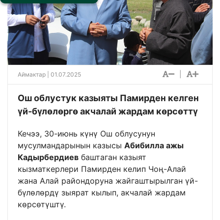
|
Аймактар
| 01.07.2025
Ош облустук казыяты Памирден келген
үй-бүлөлөргө акчалай жардам көрсөттү
Кечээ, 30-июнь күнү Ош облусунун
мусулмандарынын казысы
Абибилла ажы
Кадырбердиев
баштаган казыят
кызматкерлери Памирден келип Чоң-Алай
жана Алай райондоруна жайгаштырылган үй-
бүлөлөрдү зыярат кылып, акчалай жардам
көрсөтүштү.