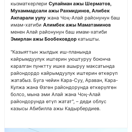
кызматкерлери
Сулайман ажы Шерматов,
Мухаммадсали ажы Рахмидинов, Алибек
Акпарали уулу
жана Чоң-Алай районунун баш
имам-хатиби
Алимбек ажы Маматаминов
менен Алай районунун баш имам-хатиби
Эмирлан ажы Бообековдор
катышты.
"Казыяттын жылдык иш-планында
кайрымдуулук иштерин уюштуруу боюнча
каралган пунктту ишке ашыруу максатында
райондордо кайрымдуулук иштерин өткөрүп
жатабыз. Буга чейин Кара-Суу, Араван, Кара-
Кулжа жана Өзгөн райондорунда өткөрүлгөн
болсо, мына эми Алай жана Чоң-Алай
райондорунда өтүп жатат", – деди облус
казысы Абибилла ажы Кадырбердиев.