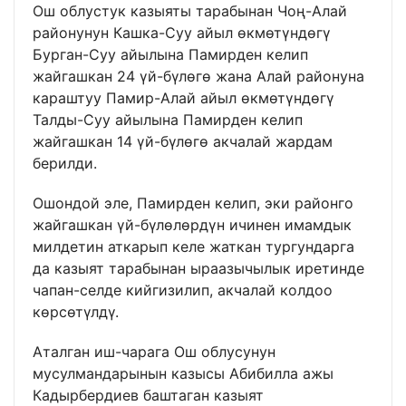
Ош облустук казыяты тарабынан Чоң-Алай
районунун Кашка-Суу айыл өкмөтүндөгү
Бурган-Суу айылына Памирден келип
жайгашкан 24 үй-бүлөгө жана Алай районуна
караштуу Памир-Алай айыл өкмөтүндөгү
Талды-Суу айылына Памирден келип
жайгашкан 14 үй-бүлөгө акчалай жардам
берилди.
Ошондой эле, Памирден келип, эки районго
жайгашкан үй-бүлөлөрдүн ичинен имамдык
милдетин аткарып келе жаткан тургундарга
да казыят тарабынан ыраазычылык иретинде
чапан-селде кийгизилип, акчалай колдоо
көрсөтүлдү.
Аталган иш-чарага Ош облусунун
мусулмандарынын казысы Абибилла ажы
Кадырбердиев баштаган казыят