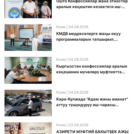
Ошто Конфессиялар жана этностор
аралык кеңештин кезектеги иш-
чарасы уюштурулду
Коом
| 04.08.2026
КМДБ медреселерге жаңы окуу
программаларын тапшырып,
санариптик билим берүү боюнча
долбоорду ишке киргизди
Коом
| 04.08.2026
Кыргызстан конфессиялар аралык
кеӊешинин мүчөлөрү муфтиятта
болушту
Коом
| 04.08.2026
Кара-Кулжада "Адам жаны аманат"
аттуу түшүндүрүү иш-чарасы
өткөрүлдү
Коом
| 03.08.2026
АЗИРЕТИ МУФТИЙ БАКЫТБЕК АЖЫ