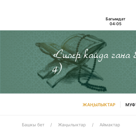
Багымдат
04:05
«Силер кайда гана
4)
ЖАҢЫЛЫКТАР
МУФ
Башкы бет
Жаңылыктар
Аймактар