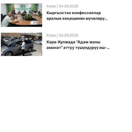
боюнча долбоорду ишке
киргизди
Коом
| 04.08.2026
Кыргызстан конфессиялар
аралык кеӊешинин мүчөлөрү
муфтиятта болушту
Коом
| 04.08.2026
Кара-Кулжада "Адам жаны
аманат" аттуу түшүндүрүү иш-
чарасы өткөрүлдү