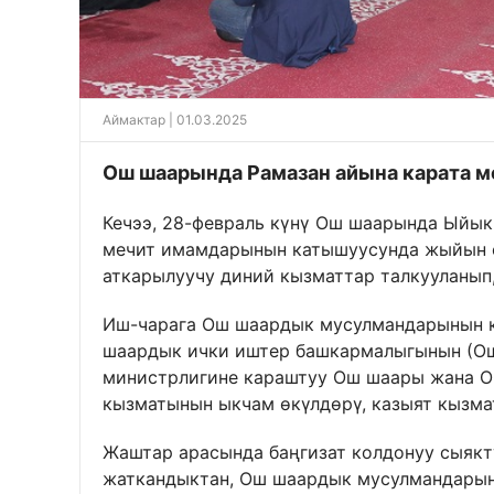
Аймактар
| 01.03.2025
Ош шаарында Рамазан айына карата 
Кечээ, 28-февраль күнү Ош шаарында Ыйык
мечит имамдарынын катышуусунда жыйын ө
аткарылуучу диний кызматтар талкууланып
Иш-чарага Ош шаардык мусулмандарынын
шаардык ички иштер башкармалыгынын (Ош
министрлигине караштуу Ош шаары жана О
кызматынын ыкчам өкүлдөрү, казыят кызм
Жаштар арасында баңгизат колдонуу сыякт
жаткандыктан, Ош шаардык мусулмандарын