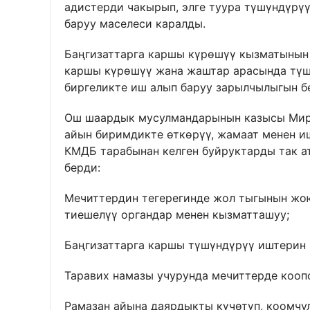
адистерди чакырып, элге туура түшүндүрүү
баруу маселеси каралды.
Баңгизаттарга каршы күрөшүү кызматынын
каршы күрөшүү жана жаштар арасында түш
биргеликте иш алып баруу зарылчылыгын б
Ош шаардык мусулмандарынын казысы Мир
айын биримдикте өткөрүү, жамаат менен и
КМДБ тарабынан келген буйруктарды так 
берди:
Мечиттердин тегерегинде жол тыгынын жо
тиешелүү органдар менен кызматташуу;
Баңгизаттарга каршы түшүндүрүү иштерин 
Таравих намазы учурунда мечиттерде коопс
Рамазан айына даярдыкты күчөтүп, коомчу