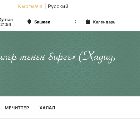
Кыргызча
|
Русский
Куптан
Календарь
21:54
илер менен бирге» (Хадид,
МЕЧИТТЕР
ХАЛАЛ