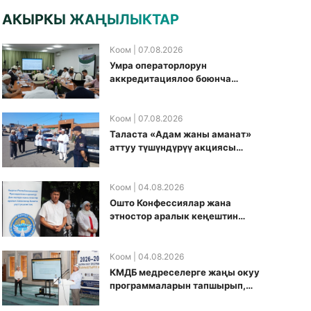
АКЫРКЫ ЖАҢЫЛЫКТАР
Коом
| 07.08.2026
Умра операторлорун
аккредитациялоо боюнча
жумушчу топ аккредитация
өткөрүү күнүн белгиледи
Коом
| 07.08.2026
Таласта «Адам жаны аманат»
аттуу түшүндүрүү акциясы
өткөрүлдү
Коом
| 04.08.2026
Ошто Конфессиялар жана
этностор аралык кеңештин
кезектеги иш-чарасы
уюштурулду
Коом
| 04.08.2026
КМДБ медреселерге жаңы окуу
программаларын тапшырып,
санариптик билим берүү