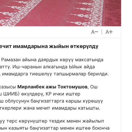
|
мечит имамдарына жыйын өткөрүлдү
 Рамазан айына даярдык көрүү максатында
ттү. Иш-чаранын алкагында Ыйык айда
, имамдарга тиешелүү тапшырмалар берилди.
 казысы
Мирланбек ажы Токтомушов
, Ош
 ШИИБ) өкүлдөрү, КР ички иштер
ш облусунун баңгизаттарга каршы күрөшүү
аткерлери жана мечит имамдары катышты.
уу терс көрүнүштөр тездик менен жайылып
ын казыяты баңгизаттар менен иштөө боюнча