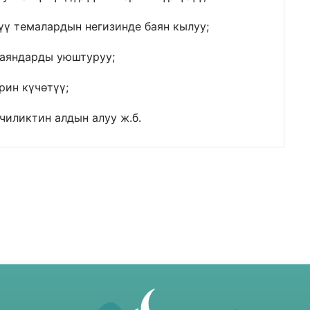
ү темалардын негизинде баян кылуу;
баяндарды уюштуруу;
ин күчөтүү;
иликтин алдын алуу ж.б.