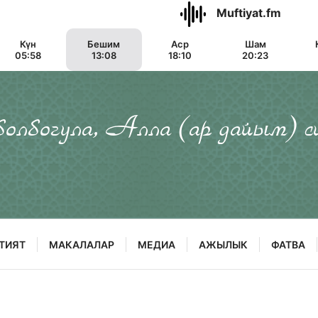
Muftiyat.fm
Күн
Бешим
Аср
Шам
05:58
13:08
18:10
20:23
 болбогула, Алла (ар дайым) с
ТИЯТ
МАКАЛАЛАР
МЕДИА
АЖЫЛЫК
ФАТВА