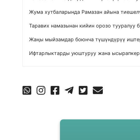
Жума хутбаларында Рамазан айына тиешелү
Таравих намазынан кийин орозо тууралуу 
Жаңы мыйзамдар боюнча түшүндүрүү иштер
Ифтарлыктарды уюштуруу жана ысырапкерч