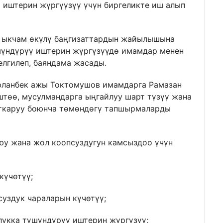
 иштерин жүргүүзүү үчүн биргеликте иш алып
 ыкчам өкүлү баңгизаттардын жайылышына
үндүрүү иштерин жүргүзүүдө имамдар менен
елгилеп, баяндама жасады.
ланбек ажы Токтомушов имамдарга Рамазан
штөө, мусулмандарга ыңгайлуу шарт түзүү жана
аткаруу боюнча төмөндөгү тапшырмаларды
юу жана жол коопсуздугун камсыздоо үчүн
күчөтүү;
уздук чараларын күчөтүү;
лукка түшүндүрүү иштерин жүргүзүү;