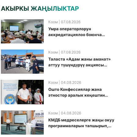
АКЫРКЫ ЖАҢЫЛЫКТАР
Коом
| 07.08.2026
Умра операторлорун
аккредитациялоо боюнча
жумушчу топ аккредитация
өткөрүү күнүн белгиледи
Коом
| 07.08.2026
Таласта «Адам жаны аманат»
аттуу түшүндүрүү акциясы
өткөрүлдү
Коом
| 04.08.2026
Ошто Конфессиялар жана
этностор аралык кеңештин
кезектеги иш-чарасы
уюштурулду
Коом
| 04.08.2026
КМДБ медреселерге жаңы окуу
программаларын тапшырып,
санариптик билим берүү