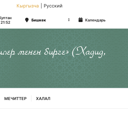
Кыргызча
|
Русский
Куптан
Календарь
21:52
илер менен бирге» (Хадид,
МЕЧИТТЕР
ХАЛАЛ