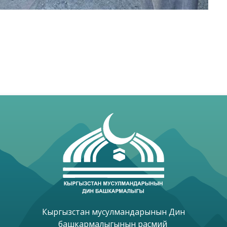
Кыргызстан мусулмандарынын Дин

башкармалыгынын расмий 
