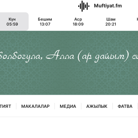
Muftiyat.fm
Күн
Бешим
Аср
Шам
05:59
13:07
18:09
20:21
 болбогула, Алла (ар дайым) с
ТИЯТ
МАКАЛАЛАР
МЕДИА
АЖЫЛЫК
ФАТВА