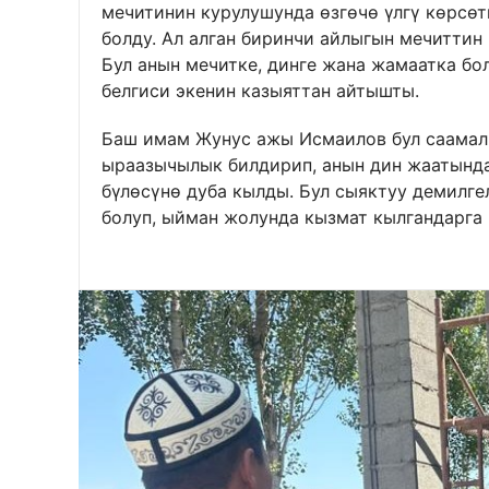
мечитинин курулушунда өзгөчө үлгү көрсө
болду. Ал алган биринчи айлыгын мечитти
Бул анын мечитке, динге жана жамаатка бо
белгиси экенин казыяттан айтышты.
Баш имам Жунус ажы Исмаилов бул саамал
ыраазычылык билдирип, анын дин жаатында
бүлөсүнө дуба кылды. Бул сыяктуу демилге
болуп, ыйман жолунда кызмат кылгандарга