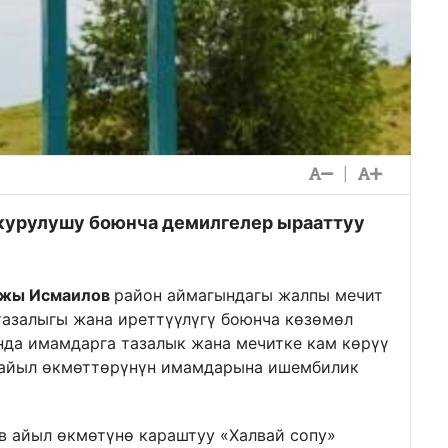
|
курулушу боюнча демилгелер ырааттуу
ажы Исмаилов
район аймагындагы жалпы мечит
азалыгы жана иреттүүлүгү боюнча көзөмөл
нда имамдарга тазалык жана мечитке кам көрүү
 айыл өкмөттөрүнүн имамдарына ишембилик
ов айыл өкмөтүнө караштуу «Халвай сопу»