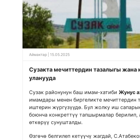
Аймактар
| 15.05.2025
Сузакта мечиттердин тазалыгы жана 
уланууда
Сузак районунун баш имам-хатиби
Жунус 
имамдары менен биргеликте мечиттердин т
иштерин жүргүзүүдө. Бул жолку иш сапары
боюнча конкреттүү тапшырмалар берилип,
өткөрүү сунушталды.
Өзгөчө белгилеп кетүүчү жагдай, С.Атабек