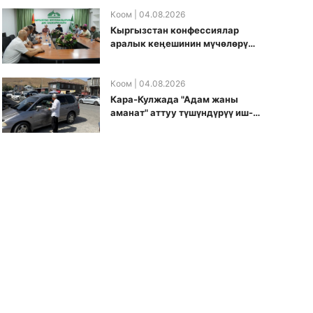
боюнча долбоорду ишке
киргизди
Коом
| 04.08.2026
Кыргызстан конфессиялар
аралык кеӊешинин мүчөлөрү
муфтиятта болушту
Коом
| 04.08.2026
Кара-Кулжада "Адам жаны
аманат" аттуу түшүндүрүү иш-
чарасы өткөрүлдү