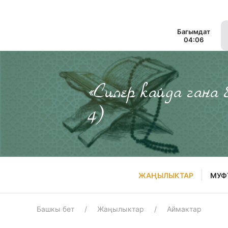
Багымдат
04:06
«Силер кайда гана
4)
ЖАҢЫЛЫКТАР
МУФ
Башкы бет
Жаңылыктар
Аймактар