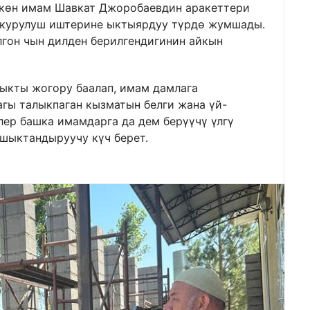
ткөн имам Шавкат Джоробаевдин аракеттери
н курулуш иштерине ыктыярдуу түрдө жумшады.
лгон чын дилден берилгендигинин айкын
ыкты жогору баалап, имам дамлага
гы талыкпаган кызматын белги жана үй-
лер башка имамдарга да дем берүүчү үлгү
 шыктандыруучу күч берет.