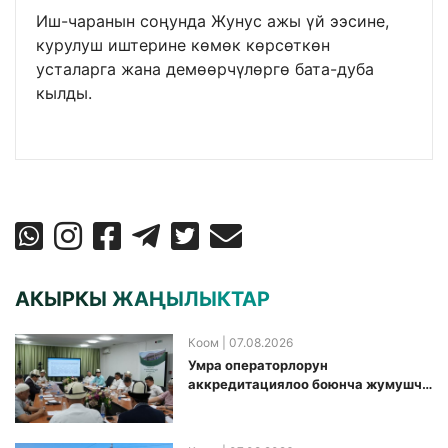
Иш-чаранын соңунда Жунус ажы үй ээсине,
курулуш иштерине көмөк көрсөткөн
усталарга жана демөөрчүлөргө бата-дуба
кылды.
АКЫРКЫ ЖАҢЫЛЫКТАР
Коом
| 07.08.2026
Умра операторлорун
аккредитациялоо боюнча жумушчу
топ аккредитация өткөрүү күнүн
белгиледи