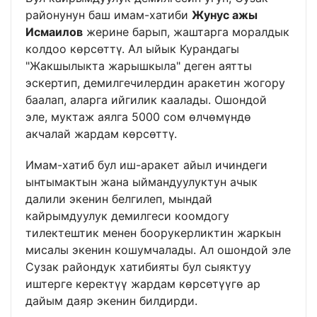
районунун баш имам-хатиби
Жунус ажы
Исмаилов
жерине барып, жаштарга моралдык
колдоо көрсөттү. Ал ыйык Курандагы
"Жакшылыкта жарышкыла" деген аятты
эскертип, демилгечилердин аракетин жогору
баалап, аларга ийгилик каалады. Ошондой
эле, муктаж аялга 5000 сом өлчөмүндө
акчалай жардам көрсөттү.
Имам-хатиб бул иш-аракет айыл ичиндеги
ынтымактын жана ыймандуулуктун ачык
далили экенин белгилеп, мындай
кайрымдуулук демилгеси коомдогу
тилектештик менен боорукерликтин жаркын
мисалы экенин кошумчалады. Ал ошондой эле
Сузак райондук хатибияты бул сыяктуу
иштерге керектүү жардам көрсөтүүгө ар
дайым даяр экенин билдирди.