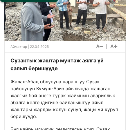
|
Аймактар
| 22.04.2025
Сузактык жаштар муктаж аялга үй
салып беришүүдө
Жалал-Абад облусуна караштуу Сузак
районунун Күмүш-Азиз айылында жашаган
жалгыз бой энеге турак жайынын авариялык
абалга келгендигине байланыштуу айыл
жаштары жардам колун сунуп, жаңы үй куруп
беришүүдө.
Бул кайрымдуулук демилгесин угуп, Сузак