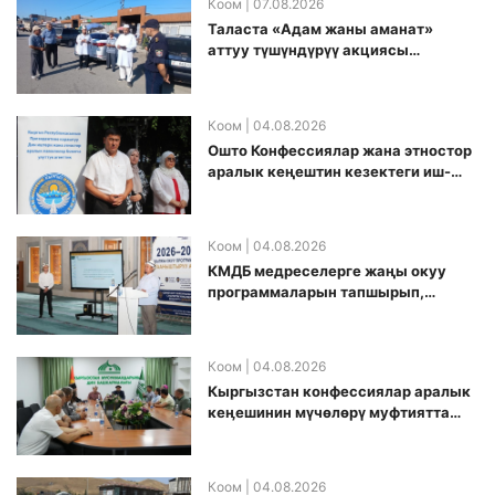
Коом
| 07.08.2026
Таласта «Адам жаны аманат»
аттуу түшүндүрүү акциясы
өткөрүлдү
Коом
| 04.08.2026
Ошто Конфессиялар жана этностор
аралык кеңештин кезектеги иш-
чарасы уюштурулду
Коом
| 04.08.2026
КМДБ медреселерге жаңы окуу
программаларын тапшырып,
санариптик билим берүү боюнча
долбоорду ишке киргизди
Коом
| 04.08.2026
Кыргызстан конфессиялар аралык
кеӊешинин мүчөлөрү муфтиятта
болушту
Коом
| 04.08.2026