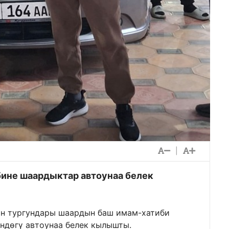
|
ине шаардыктар автоунаа белек
н тургундары шаардын баш имам-хатиби
ндөгү автоунаа белек кылышты.