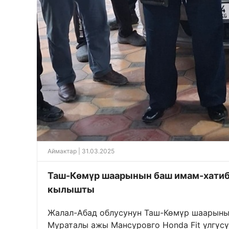
Аймактар
| 31.03.2025
Таш-Көмүр шаарынын баш имам-хатиб
кылышты
Жалал-Абад облусунун Таш-Көмүр шаарыны
Мураталы ажы Мансуровго Honda Fit үлгүсү