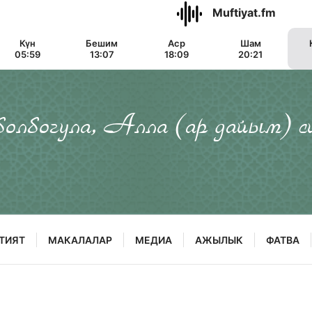
Muftiyat.fm
Күн
Бешим
Аср
Шам
05:59
13:07
18:09
20:21
 болбогула, Алла (ар дайым) с
ТИЯТ
МАКАЛАЛАР
МЕДИА
АЖЫЛЫК
ФАТВА