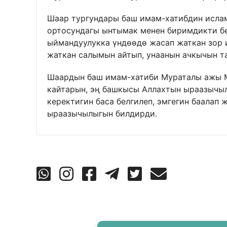
Шаар тургундары баш имам-хатибдин исла
ортосундагы ынтымак менен биримдикти бе
ыймандуулукка үндөөдө жасап жаткан зор 
жаткан салымын айтып, унаанын ачкычын 
Шаардын баш имам-хатиби Мураталы ажы М
кайтарын, эң башкысы Аллахтын ыраазычыл
керектигин баса белгилеп, эмгегин баалап 
ыраазычылыгын билдирди.