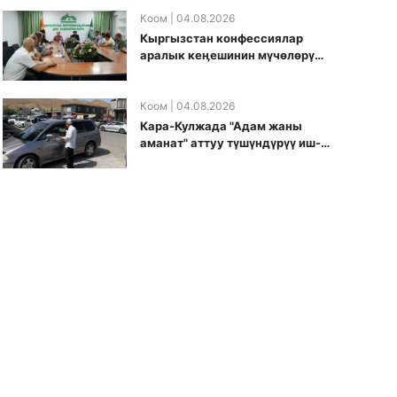
боюнча долбоорду ишке
киргизди
Коом
| 04.08.2026
Кыргызстан конфессиялар
аралык кеӊешинин мүчөлөрү
муфтиятта болушту
Коом
| 04.08.2026
Кара-Кулжада "Адам жаны
аманат" аттуу түшүндүрүү иш-
чарасы өткөрүлдү