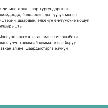
м динине жана шаар тургундарынын
кемдөөдө, балдарды адептүүлүк менен
иштерин, шаардын, өлкөнүн өнүгүүсүнө кошуп
тапшырышты.
ансуров элге кылган эмгектин акыбети
ыгы үчүн талыкпай кызмат кыла берүү
жаткан элине, шаардыктарга өзүнүн