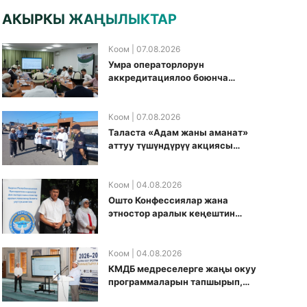
АКЫРКЫ ЖАҢЫЛЫКТАР
Коом
| 07.08.2026
Умра операторлорун
аккредитациялоо боюнча
жумушчу топ аккредитация
өткөрүү күнүн белгиледи
Коом
| 07.08.2026
Таласта «Адам жаны аманат»
аттуу түшүндүрүү акциясы
өткөрүлдү
Коом
| 04.08.2026
Ошто Конфессиялар жана
этностор аралык кеңештин
кезектеги иш-чарасы
уюштурулду
Коом
| 04.08.2026
КМДБ медреселерге жаңы окуу
программаларын тапшырып,
санариптик билим берүү