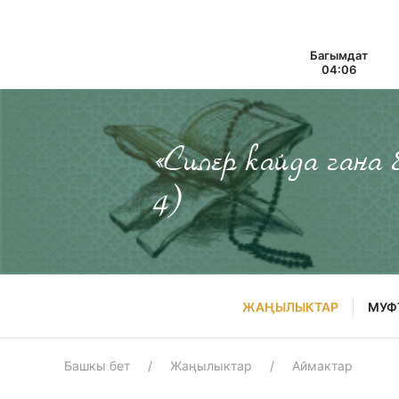
Багымдат
04:06
«Силер кайда гана
4)
ЖАҢЫЛЫКТАР
МУФ
Башкы бет
Жаңылыктар
Аймактар