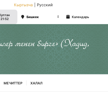
Кыргызча
|
Русский
Куптан
Календарь
21:52
илер менен бирге» (Хадид,
МЕЧИТТЕР
ХАЛАЛ