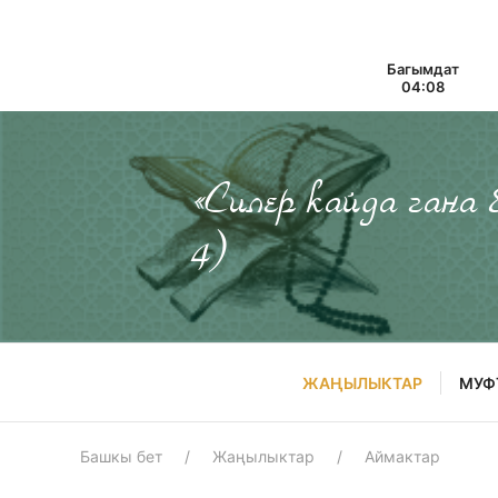
Багымдат
04:08
«Силер кайда гана
4)
ЖАҢЫЛЫКТАР
МУФ
Башкы бет
Жаңылыктар
Аймактар