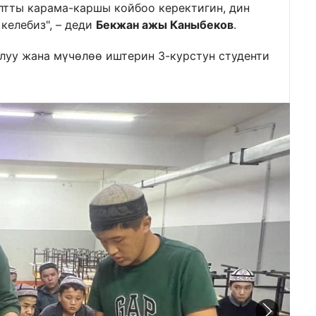
лтты карама-каршы койбоо керектигин, дин
келебиз", – деди
Бекжан ажы Каныбеков
.
алуу жана мүчөлөө иштерин 3-курстун студенти