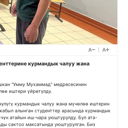
|
енттерине курмандык чалуу жана
шкан "Умму Мухаммад" медресесинин
лөө иштери үйрөтүлдү.
чүлүгү курмандык чалуу жана мүчөлөө иштерин
абыл алынган студенттер арасында курмандык
чүн атайын иш-чара уюштурулду. Бул ата-
зды сактоо максатында уюштурулган. Биз