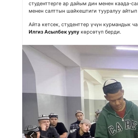
студенттерге ар дайым дин менен каада-са
менен салттын шайкештиги тууралуу айтып 
Айта кетсек, студенттер үчүн курмандык ч
Илгиз Асылбек уулу
көрсөтүп берди.