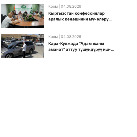
боюнча долбоорду ишке
киргизди
Коом
| 04.08.2026
Кыргызстан конфессиялар
аралык кеӊешинин мүчөлөрү
муфтиятта болушту
Коом
| 04.08.2026
Кара-Кулжада "Адам жаны
аманат" аттуу түшүндүрүү иш-
чарасы өткөрүлдү