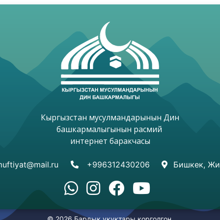
Кыргызстан мусулмандарынын Дин

башкармалыгынын расмий 

интернет баракчасы

uftiyat@mail.ru
+996312430206
Бишкек, Жи
© 2026 Бардык укуктары корголгон.