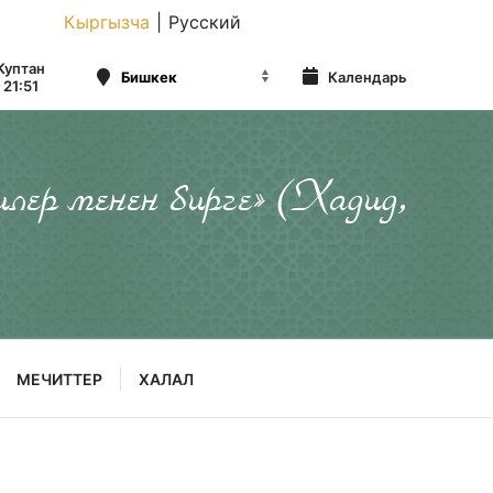
Кыргызча
|
Русский
Куптан
Календарь
21:51
илер менен бирге» (Хадид,
МЕЧИТТЕР
ХАЛАЛ