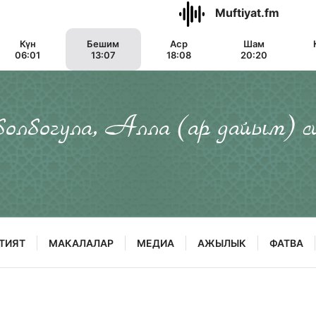
Muftiyat.fm
Күн
Бешим
Аср
Шам
06:01
13:07
18:08
20:20
 болбогула, Алла (ар дайым) с
ТИЯТ
МАКАЛАЛАР
МЕДИА
АЖЫЛЫК
ФАТВА