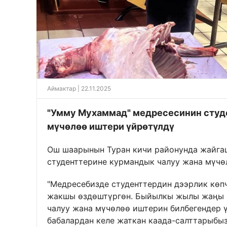
Аймактар
| 22.11.2025
"Умму Мухаммад" медресесинин студ
мүчөлөө иштери үйрөтүлдү
Ош шаарынын Туран кичи районунда жайга
студенттерине курмандык чалуу жана мүчө
"Медресебизде студенттердин дээрлик көп
жакшы өздөштүргөн. Быйылкы жылы жаңы к
чалуу жана мүчөлөө иштерин билбегендер ү
бабалардан келе жаткан каада-салттарыбы