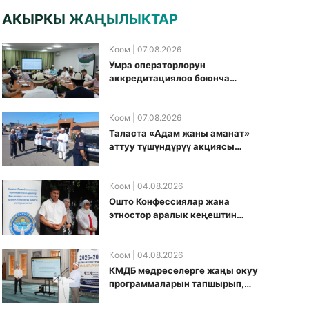
АКЫРКЫ ЖАҢЫЛЫКТАР
Коом
| 07.08.2026
Умра операторлорун
аккредитациялоо боюнча
жумушчу топ аккредитация
өткөрүү күнүн белгиледи
Коом
| 07.08.2026
Таласта «Адам жаны аманат»
аттуу түшүндүрүү акциясы
өткөрүлдү
Коом
| 04.08.2026
Ошто Конфессиялар жана
этностор аралык кеңештин
кезектеги иш-чарасы
уюштурулду
Коом
| 04.08.2026
КМДБ медреселерге жаңы окуу
программаларын тапшырып,
санариптик билим берүү