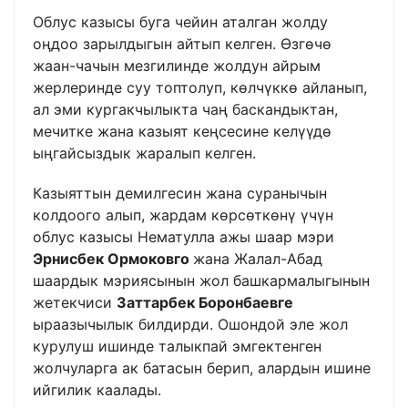
Облус казысы буга чейин аталган жолду
оңдоо зарылдыгын айтып келген. Өзгөчө
жаан-чачын мезгилинде жолдун айрым
жерлеринде суу топтолуп, көлчүккө айланып,
ал эми кургакчылыкта чаң баскандыктан,
мечитке жана казыят кеңсесине келүүдө
ыңгайсыздык жаралып келген.
Казыяттын демилгесин жана суранычын
колдоого алып, жардам көрсөткөнү үчүн
облус казысы Нематулла ажы шаар мэри
Эрнисбек Ормоковго
жана Жалал-Абад
шаардык мэриясынын жол башкармалыгынын
жетекчиси
Заттарбек Боронбаевге
ыраазычылык билдирди. Ошондой эле жол
курулуш ишинде талыкпай эмгектенген
жолчуларга ак батасын берип, алардын ишине
ийгилик каалады.