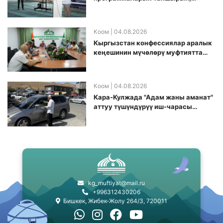
санариптик билим берүү боюнча
долбоорду ишке киргизди
Коом
| 04.08.2026
Кыргызстан конфессиялар аралык
кеӊешинин мүчөлөрү муфтиятта
болушту
Коом
| 04.08.2026
Кара-Кулжада "Адам жаны аманат"
аттуу түшүндүрүү иш-чарасы
өткөрүлдү
kg_muftiyat@mail.ru
+996312430206
Бишкек, Жибек-Жолу 264/3, 720011