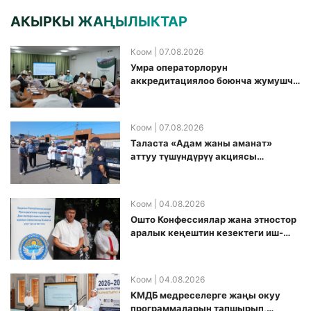
АКЫРКЫ ЖАҢЫЛЫКТАР
Коом
| 07.08.2026
Умра операторлорун
аккредитациялоо боюнча жумушчу
топ аккредитация өткөрүү күнүн
белгиледи
Коом
| 07.08.2026
Таласта «Адам жаны аманат»
аттуу түшүндүрүү акциясы
өткөрүлдү
Коом
| 04.08.2026
Ошто Конфессиялар жана этностор
аралык кеңештин кезектеги иш-
чарасы уюштурулду
Коом
| 04.08.2026
КМДБ медреселерге жаңы окуу
программаларын тапшырып,