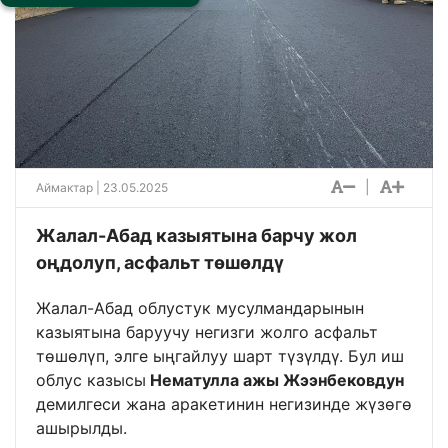
|
Аймактар
| 23.05.2025
Жалал-Абад казыятына барчу жол
оңдолуп, асфальт төшөлдү
Жалал-Абад облустук мусулмандарынын
казыятына баруучу негизги жолго асфальт
төшөлүп, элге ыңгайлуу шарт түзүлдү. Бул иш
облус казысы
Нематулла ажы Жээнбековдун
демилгеси жана аракетинин негизинде жүзөгө
ашырылды.