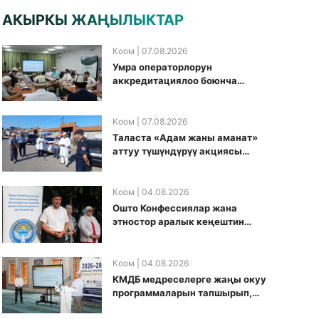
АКЫРКЫ ЖАҢЫЛЫКТАР
Коом
| 07.08.2026
Умра операторлорун
аккредитациялоо боюнча
жумушчу топ аккредитация
өткөрүү күнүн белгиледи
Коом
| 07.08.2026
Таласта «Адам жаны аманат»
аттуу түшүндүрүү акциясы
өткөрүлдү
Коом
| 04.08.2026
Ошто Конфессиялар жана
этностор аралык кеңештин
кезектеги иш-чарасы
уюштурулду
Коом
| 04.08.2026
КМДБ медреселерге жаңы окуу
программаларын тапшырып,
санариптик билим берүү