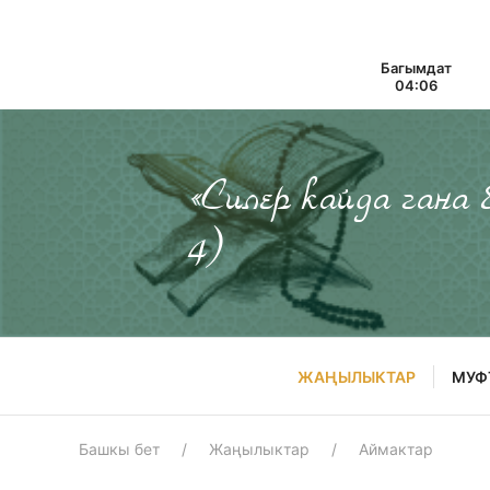
Багымдат
04:06
«Силер кайда гана
4)
ЖАҢЫЛЫКТАР
МУФ
Башкы бет
Жаңылыктар
Аймактар