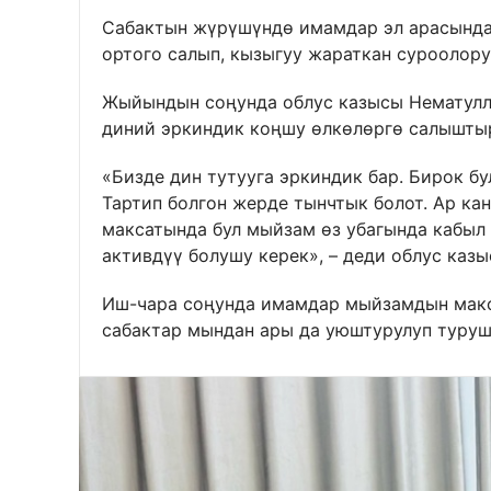
Сабактын жүрүшүндө имамдар эл арасында
ортого салып, кызыгуу жараткан суроолор
Жыйындын соңунда облус казысы Нематулл
диний эркиндик коңшу өлкөлөргө салыштыр
«Бизде дин тутууга эркиндик бар. Бирок б
Тартип болгон жерде тынчтык болот. Ар ка
максатында бул мыйзам өз убагында кабыл
активдүү болушу керек», – деди облус казы
Иш-чара соңунда имамдар мыйзамдын мак
сабактар мындан ары да уюштурулуп туруш