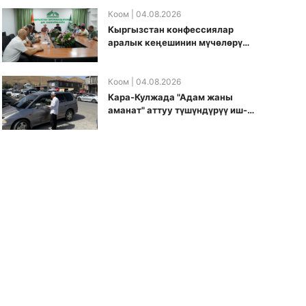
боюнча долбоорду ишке
киргизди
Коом
| 04.08.2026
Кыргызстан конфессиялар
аралык кеӊешинин мүчөлөрү
муфтиятта болушту
Коом
| 04.08.2026
Кара-Кулжада "Адам жаны
аманат" аттуу түшүндүрүү иш-
чарасы өткөрүлдү