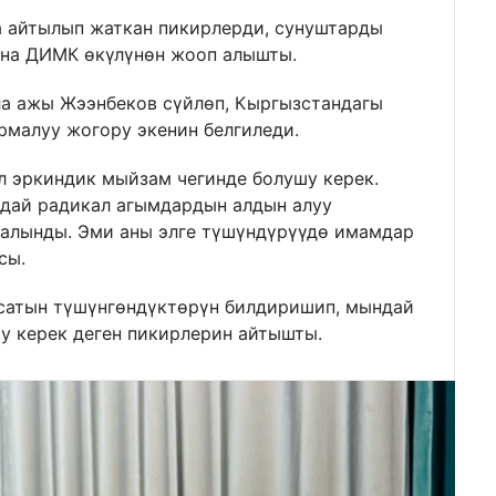
 айтылып жаткан пикирлерди, сунуштарды
уна ДИМК өкүлүнөн жооп алышты.
а ажы Жээнбеков сүйлөп, Кыргызстандагы
малуу жогору экенин белгиледи.
ул эркиндик мыйзам чегинде болушу керек.
ндай радикал агымдардын алдын алуу
 алынды. Эми аны элге түшүндүрүүдө имамдар
сы.
сатын түшүнгөндүктөрүн билдиришип, мындай
у керек деген пикирлерин айтышты.