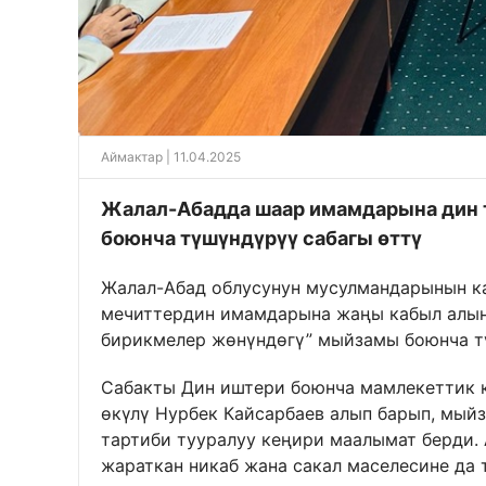
Аймактар
| 11.04.2025
Жалал-Абадда шаар имамдарына дин 
боюнча түшүндүрүү сабагы өттү
Жалал-Абад облусунун мусулмандарынын 
мечиттердин имамдарына жаңы кабыл алынг
бирикмелер жөнүндөгү” мыйзамы боюнча тү
Сабакты Дин иштери боюнча мамлекеттик 
өкүлү Нурбек Кайсарбаев алып барып, мый
тартиби тууралуу кеңири маалымат берди.
жараткан никаб жана сакал маселесине да 