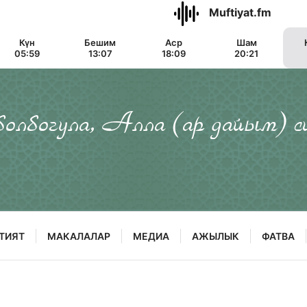
Muftiyat.fm
Күн
Бешим
Аср
Шам
05:59
13:07
18:09
20:21
 болбогула, Алла (ар дайым) с
ТИЯТ
МАКАЛАЛАР
МЕДИА
АЖЫЛЫК
ФАТВА