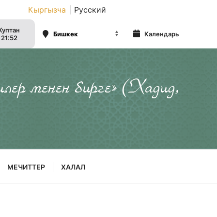
Кыргызча
|
Русский
Куптан
Календарь
21:52
илер менен бирге» (Хадид,
МЕЧИТТЕР
ХАЛАЛ