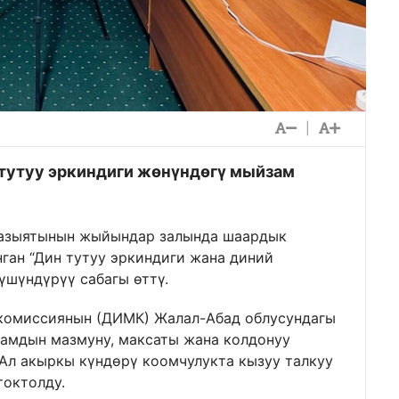
|
тутуу эркиндиги жөнүндөгү мыйзам
казыятынын жыйындар залында шаардык
ан “Дин тутуу эркиндиги жана диний
шүндүрүү сабагы өттү.
комиссиянын (ДИМК) Жалал-Абад облусундагы
замдын мазмуну, максаты жана колдонуу
 Ал акыркы күндөрү коомчулукта кызуу талкуу
токтолду.