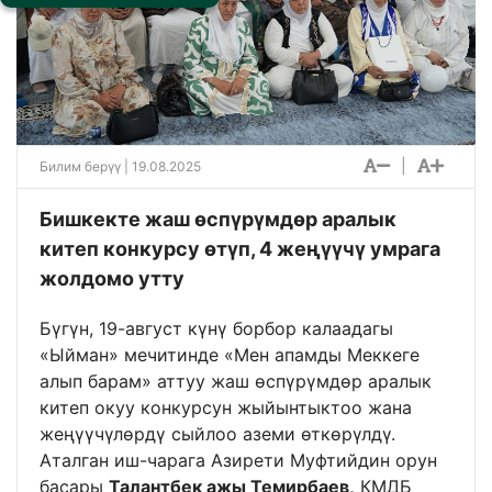
|
Билим берүү
| 19.08.2025
Бишкекте жаш өспүрүмдөр аралык
китеп конкурсу өтүп, 4 жеңүүчү умрага
жолдомо утту
Бүгүн, 19-август күнү борбор калаадагы
«Ыйман» мечитинде «Мен апамды Меккеге
алып барам» аттуу жаш өспүрүмдөр аралык
китеп окуу конкурсун жыйынтыктоо жана
жеңүүчүлөрдү сыйлоо аземи өткөрүлдү.
Аталган иш-чарага Азирети Муфтийдин орун
басары
Талантбек ажы Темирбаев,
КМДБ