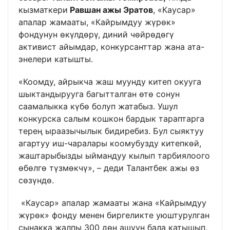
кызматкери
Равшан ажы Эратов
, «Каусар»
апалар жамааты, «Кайрымдуу жүрөк»
фондунун өкүлдөрү, диний чөйрөдөгү
активист айымдар, конкурсанттар жана ата-
энелери катышты.
«Коомду, айрыкча жаш муунду китеп окууга
шыктандырууга багытталган өтө сонун
саамалыкка күбө болуп жатабыз. Ушул
конкурска салым кошкон бардык тараптарга
терең ыраазычылык бидиребиз. Бул сыяктуу
агартуу иш-чаралары коомубузду китепкөй,
жаштарыбызды ыймандуу кылып тарбиялоого
өбөлгө түзмөкчү», – деди Талантбек ажы өз
сөзүндө.
«Каусар» апалар жамааты жана «Кайрымдуу
жүрөк» фонду менен биргеликте уюштурулган
сынакка жалпы 300 дөн ашуун бала катышып,