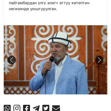
пайгамбардан үлгү алат» аттуу китептин
негизинде уюштурулган.