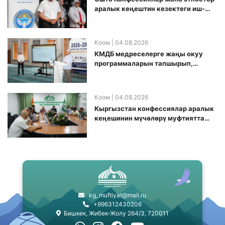
аралык кеңештин кезектеги иш-
чарасы уюштурулду
Коом
| 04.08.2026
КМДБ медреселерге жаңы окуу
программаларын тапшырып,
санариптик билим берүү боюнча
долбоорду ишке киргизди
Коом
| 04.08.2026
Кыргызстан конфессиялар аралык
кеӊешинин мүчөлөрү муфтиятта
болушту
kg_muftiyat@mail.ru
+996312430206
Бишкек, Жибек-Жолу 264/3, 720011