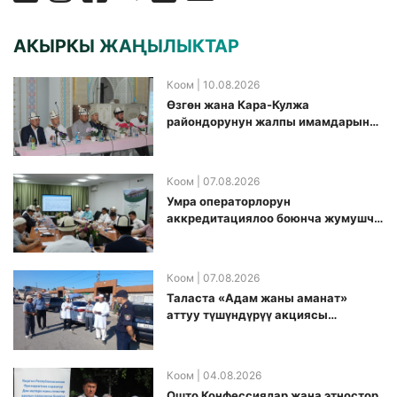
АКЫРКЫ ЖАҢЫЛЫКТАР
Коом
| 10.08.2026
Өзгөн жана Кара-Кулжа
райондорунун жалпы имамдарына
Ажылык боюнча алгачкы жолу
жыйын өткөрүлдү
Коом
| 07.08.2026
Умра операторлорун
аккредитациялоо боюнча жумушчу
топ аккредитация өткөрүү күнүн
белгиледи
Коом
| 07.08.2026
Таласта «Адам жаны аманат»
аттуу түшүндүрүү акциясы
өткөрүлдү
Коом
| 04.08.2026
Ошто Конфессиялар жана этностор