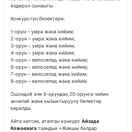
өздөрүн сынашты.
Конкурстун белектери:
1-орун – умра жана кийим;
2-орун – умра жана кийим;
3-орун – умра жана кийим;
4-орун – умра жана кийим;
5-орун – велосипед жана кийим;
6-орун – велосипед жана кийим;
7-орун – велосипед жана кийим;
8-орун – велосипед жана кийим.
Ошондой эле 9-орундан 20-орунга чейин
акчалай жана кызыктыруучу белектер
каралды.
Айта кетсек, аталган конкурс
Айзада
Кожоевага
таандык «Жакшы балдар