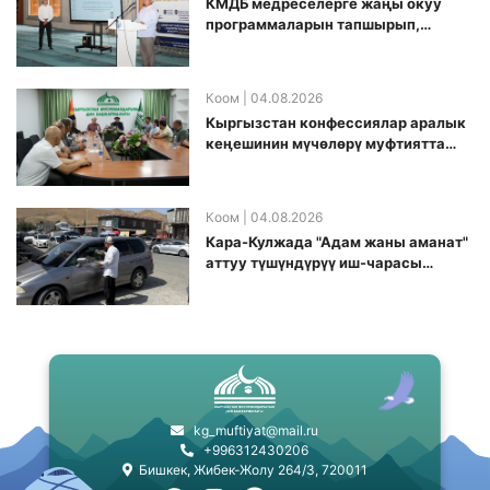
КМДБ медреселерге жаңы окуу
программаларын тапшырып,
санариптик билим берүү боюнча
долбоорду ишке киргизди
Коом
| 04.08.2026
Кыргызстан конфессиялар аралык
кеӊешинин мүчөлөрү муфтиятта
болушту
Коом
| 04.08.2026
Кара-Кулжада "Адам жаны аманат"
аттуу түшүндүрүү иш-чарасы
өткөрүлдү
kg_muftiyat@mail.ru
+996312430206
Бишкек, Жибек-Жолу 264/3, 720011