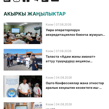
АКЫРКЫ ЖАҢЫЛЫКТАР
Коом
| 07.08.2026
Умра операторлорун
аккредитациялоо боюнча жумушчу
топ аккредитация өткөрүү күнүн
белгиледи
Коом
| 07.08.2026
Таласта «Адам жаны аманат»
аттуу түшүндүрүү акциясы
өткөрүлдү
Коом
| 04.08.2026
Ошто Конфессиялар жана этностор
аралык кеңештин кезектеги иш-
чарасы уюштурулду
Коом
| 04.08.2026