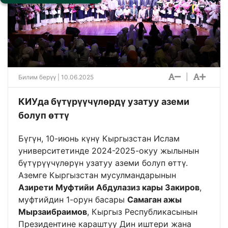
|
Билим берүү
| 10.06.2025
КИУда бүтүрүүчүлөрдү узатуу аземи
болуп өттү
Бүгүн, 10-июнь күнү Кыргызстан Ислам
университетинде 2024-2025-окуу жылынын
бүтүрүүчүлөрүн узатуу аземи болуп өттү.
Аземге Кыргызстан мусулмандарынын
Азирети Муфтийи Абдулазиз кары Закиров
,
муфтийдин 1-орун басары
Самаган ажы
Мырзаибраимов
, Кыргыз Республикасынын
Президентине караштуу Дин иштери жана