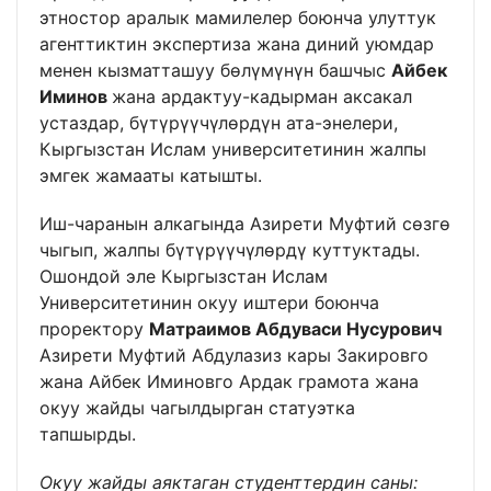
этностор аралык мамилелер боюнча улуттук
агенттиктин экспертиза жана диний уюмдар
менен кызматташуу бөлүмүнүн башчыс
Айбек
Иминов
жана ардактуу-кадырман аксакал
устаздар, бүтүрүүчүлөрдүн ата-энелери,
Кыргызстан Ислам университетинин жалпы
эмгек жамааты катышты.
Иш-чаранын алкагында Азирети Муфтий сөзгө
чыгып, жалпы бүтүрүүчүлөрдү куттуктады.
Ошондой эле Кыргызстан Ислам
Университетинин окуу иштери боюнча
проректору
Матраимов Абдуваси Нусурович
Азирети Муфтий Абдулазиз кары Закировго
жана Айбек Иминовго Ардак грамота жана
окуу жайды чагылдырган статуэтка
тапшырды.
Окуу жайды аяктаган студенттердин саны: