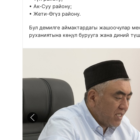
• Ак-Суу району;
• Жети-Өгүз району.
Бул демилге аймактардагы жашоочулар мен
руханиятына көңүл бурууга жана диний түш