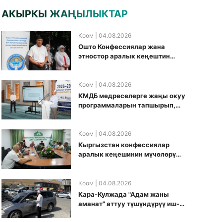
АКЫРКЫ ЖАҢЫЛЫКТАР
Коом
| 04.08.2026
Ошто Конфессиялар жана
этностор аралык кеңештин
кезектеги иш-чарасы
уюштурулду
Коом
| 04.08.2026
КМДБ медреселерге жаңы окуу
программаларын тапшырып,
санариптик билим берүү
боюнча долбоорду ишке
киргизди
Коом
| 04.08.2026
Кыргызстан конфессиялар
аралык кеӊешинин мүчөлөрү
муфтиятта болушту
Коом
| 04.08.2026
Кара-Кулжада "Адам жаны
аманат" аттуу түшүндүрүү иш-
чарасы өткөрүлдү