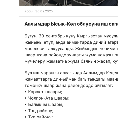
Коом
| 30.09.2025
Аалымдар Ысык-Көл облусуна иш сап
Бүгүн, 30-сентябрь күнү Кыргызстан мусу
жыйыны өтүп, анда аймактарда диний агар
маселеси талкууланды. Жыйындын чечимине
шаар жана райондорундагы жума намазы о
мүчөлөрү жамаатка жума баянын жасап, к
Бул иш-чаранын алкагында Аалымдар Кеңеш
жамааттарга дин-ыйман багытындагы маан
төмөнкү шаар жана райондордо айтылат:
• Каракол шаары;
• Чолпон-Ата шаары;
• Балыкчы шаары;
• Тоң району;
• Түп району;