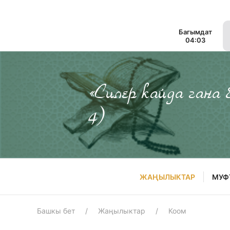
Багымдат
04:03
«Силер кайда гана
4)
ЖАҢЫЛЫКТАР
МУФ
Башкы бет
Жаңылыктар
Коом