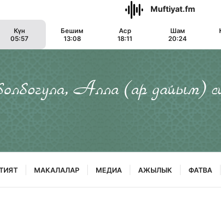
Muftiyat.fm
Күн
Бешим
Аср
Шам
05:57
13:08
18:11
20:24
 болбогула, Алла (ар дайым) с
ТИЯТ
МАКАЛАЛАР
МЕДИА
АЖЫЛЫК
ФАТВА