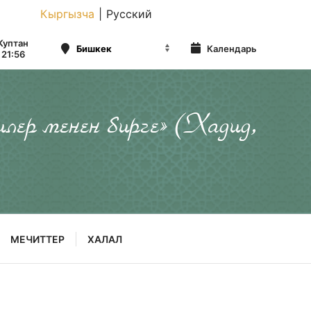
Кыргызча
|
Русский
Куптан
Календарь
21:56
илер менен бирге» (Хадид,
МЕЧИТТЕР
ХАЛАЛ