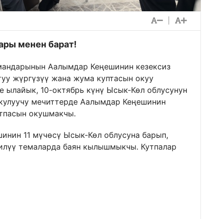
|
ары менен барат!
лмандарынын Аалымдар Кеңешинин кезексиз
туу жүргүзүү жана жума куптасын окуу
 ылайык, 10-октябрь күнү Ысык-Көл облусунун
кулуучу мечиттерде Аалымдар Кеңешинин
утпасын окушмакчы.
инин 11 мүчөсү Ысык-Көл облусуна барып,
илүү темаларда баян кылышмыкчы. Кутпалар