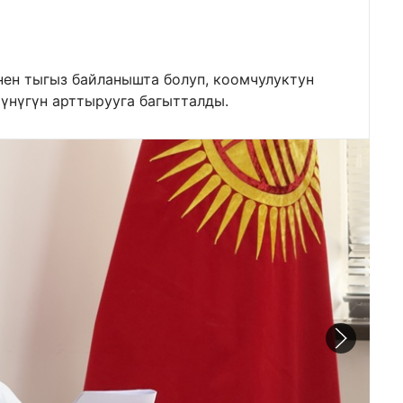
ен тыгыз байланышта болуп, коомчулуктун
үнүгүн арттырууга багытталды.