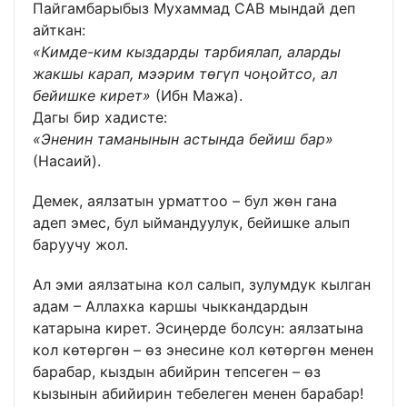
Пайгамбарыбыз Мухаммад САВ мындай деп
айткан:
«Кимде-ким кыздарды тарбиялап, аларды
жакшы карап, мээрим төгүп чоңойтсо, ал
бейишке кирет»
(Ибн Мажа).
Дагы бир хадисте:
«Эненин таманынын астында бейиш бар»
(Насаий).
Демек, аялзатын урматтоо – бул жөн гана
адеп эмес, бул ыймандуулук, бейишке алып
баруучу жол.
Ал эми аялзатына кол салып, зулумдук кылган
адам – Аллахка каршы чыккандардын
катарына кирет. Эсиңерде болсун: аялзатына
кол көтөргөн – өз энесине кол көтөргөн менен
барабар, кыздын абийрин тепсеген – өз
кызынын абийирин тебелеген менен барабар!