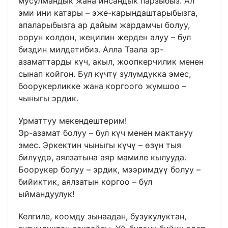
мусулмандык жана инсандык парзыбыз. Ал
эми ини катары – эже-карындаштарыбызга,
апаларыбызга ар дайым жардамчы болуу,
оорун колдон, жеңилин жерден алуу – бул
биздин милдетибиз. Алла Таала эр-
азаматтарды күч, акыл, жоопкерчилик менен
сынап койгон. Бул күчтү зулумдукка эмес,
боорукерликке жана коргоого жумшоо –
чыныгы эрдик.
Урматтуу мекендештерим!
Эр-азамат болуу – бул күч менен мактануу
эмес. Эркектин чыныгы күчү – өзүн тыя
билүүдө, аялзатына аяр мамиле кылууда.
Боорукер болуу – эрдик, мээримдүү болуу –
бийиктик, аялзатын коргоо – бул
ыймандуулук!
Келгиле, коомду зынаадан, бузукулуктан,