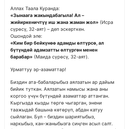
Аллах Таала Куранда:
«Зынаага жакындабагыла! Ал –
жийиркеничтүү иш жана жаман жол»
(Исра
сүрөсү, 32-аят) – деп эскерткен.
Ошондой эле:
«Ким бир бейкүнөө адамды өлтүрсө, ал
бүтүндөй адамзатты өлтүргөн менен
барабар»
(Маида сүрөсү, 32-аят).
Урматтуу эр-азаматтар!
Биздин ата-бабаларыбыз аялзатын ар дайым
бийик туткан. Аялзатын намысы жана аны
коргоо үчүн бүтүндөй азаматтар аттанган.
Кыргызда кызды төргө чыгарган, энени
таажыдай башына көтөрүп, абдан катуу
сыйлаган. Бул – биздин шариятыбыз,
наркыбыз, кан-жаныбызга сиңген асыл салт.