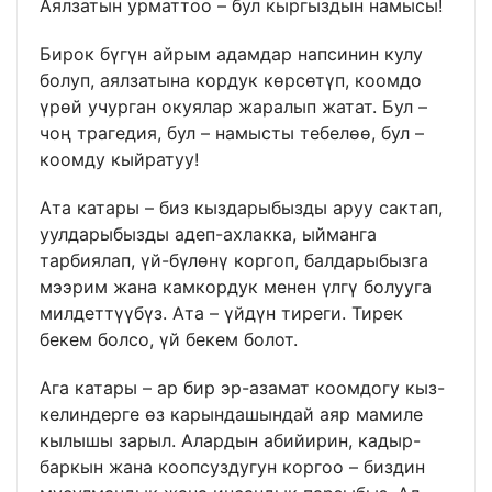
Аялзатын урматтоо – бул кыргыздын намысы!
Бирок бүгүн айрым адамдар напсинин кулу
болуп, аялзатына кордук көрсөтүп, коомдо
үрөй учурган окуялар жаралып жатат. Бул –
чоң трагедия, бул – намысты тебелөө, бул –
коомду кыйратуу!
Ата катары – биз кыздарыбызды аруу сактап,
уулдарыбызды адеп-ахлакка, ыйманга
тарбиялап, үй-бүлөнү коргоп, балдарыбызга
мээрим жана камкордук менен үлгү болууга
милдеттүүбүз. Ата – үйдүн тиреги. Тирек
бекем болсо, үй бекем болот.
Ага катары – ар бир эр-азамат коомдогу кыз-
келиндерге өз карындашындай аяр мамиле
кылышы зарыл. Алардын абийирин, кадыр-
баркын жана коопсуздугун коргоо – биздин