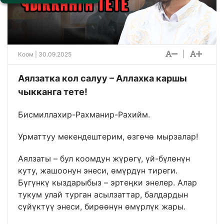
|
Коом
| 30.09.2025
Аялзатка кол салуу – Аллахка каршы
чыкканга тете!
Бисмиллахир-Рахманир-Рахийм.
Урматтуу мекендештерим, өзгөчө мырзалар!
Аялзаты – бул коомдун жүрөгү, үй-бүлөнүн
куту, жашоонун энеси, өмүрдүн тиреги.
Бүгүнкү кыздарыбыз – эртеңки энелер. Алар
тукум улай турган асылзаттар, балдардын
сүйүктүү энеси, бирөөнүн өмүрлүк жары.