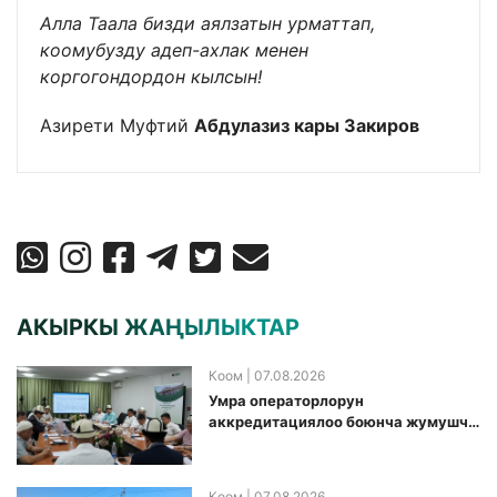
Алла Таала бизди аялзатын урматтап,
коомубузду адеп-ахлак менен
коргогондордон кылсын!
Азирети Муфтий
Абдулазиз кары Закиров
АКЫРКЫ ЖАҢЫЛЫКТАР
Коом
| 07.08.2026
Умра операторлорун
аккредитациялоо боюнча жумушчу
топ аккредитация өткөрүү күнүн
белгиледи
Коом
| 07.08.2026