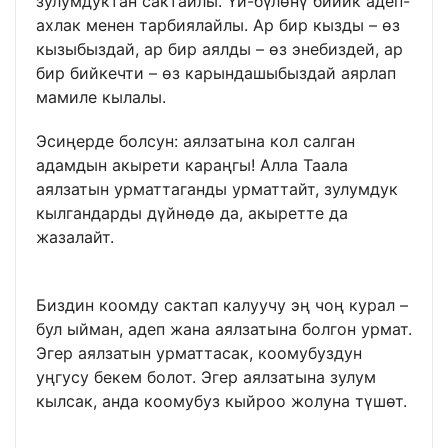
зулумдуктан сактайлы. Үй-бүлөнү бийик адеп-
ахлак менен тарбиялайлы. Ар бир кызды – өз
кызыбыздай, ар бир аялды – өз энебиздей, ар
бир бийкечти – өз карындашыбыздай аярлап
мамиле кылалы.
Эсиңерде болсун: аялзатына кол салган
адамдын акырети караңгы! Алла Таала
аялзатын урматтаганды урматтайт, зулумдук
кылгандарды дүйнөдө да, акыретте да
жазалайт.
Биздин коомду сактап калуучу эң чоң курал –
бул ыйман, адеп жана аялзатына болгон урмат.
Эгер аялзатын урматтасак, коомубуздун
уңгусу бекем болот. Эгер аялзатына зулум
кылсак, анда коомубуз кыйроо жолуна түшөт.