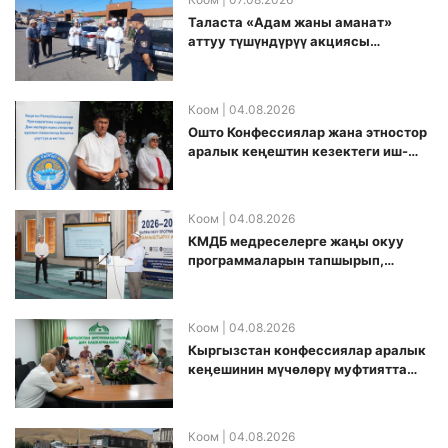
Таласта «Адам жаны аманат»
аттуу түшүндүрүү акциясы
өткөрүлдү
Коом
| 04.08.2026
Ошто Конфессиялар жана этностор
аралык кеңештин кезектеги иш-
чарасы уюштурулду
Коом
| 04.08.2026
КМДБ медреселерге жаңы окуу
программаларын тапшырып,
санариптик билим берүү боюнча
долбоорду ишке киргизди
Коом
| 04.08.2026
Кыргызстан конфессиялар аралык
кеӊешинин мүчөлөрү муфтиятта
болушту
Коом
| 04.08.2026