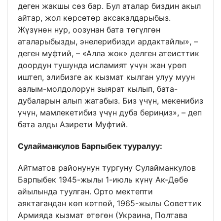
деген жакшы сөз бар. Бул аталар биздин акыл
айтар, жол көрсөтөр аксакалдарыбыз.
Жүзүнөн нур, оозунан бата төгүлгөн
аталарыбызды, энелерибизди ардактайлы», –
деген муфтий, – «Алла жок» делген атеисттик
доордун тушунда исламият үчүн жан үрөп
иштеп, элибизге ак кызмат кылган улуу муун
аалым-молдолорун зыярат кылып, бата-
дубаларын алып жатабыз. Биз үчүн, мекенибиз
үчүн, мамлекетибиз үчүн дуба бериңиз», – деп
бата алды Азирети Муфтий.
Сулайманкулов Барпыбек тууралуу:
Айтматов районунун тургуну Сулайманкулов
Барпыбек 1945-жылы 1-июль күнү Ак-Дөбө
айылында туулган. Орто мектепти
аяктагандан көп көтпөй, 1965-жылы Советтик
Армияда кызмат өтөгөн (Украина, Полтава