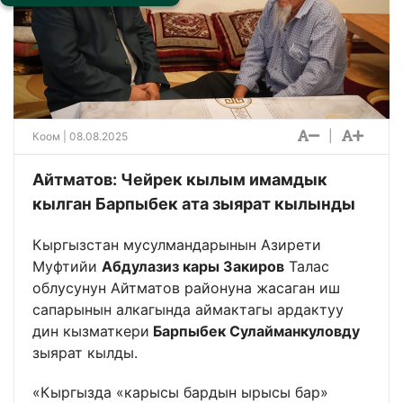
|
Коом
| 08.08.2025
Айтматов: Чейрек кылым имамдык
кылган Барпыбек ата зыярат кылынды
Кыргызстан мусулмандарынын Азирети
Муфтийи
Абдулазиз кары Закиров
Талас
облусунун Айтматов районуна жасаган иш
сапарынын алкагында аймактагы ардактуу
дин кызматкери
Барпыбек Сулайманкуловду
зыярат кылды.
«Кыргызда «карысы бардын ырысы бар»