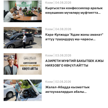
Коом
| 04.08.2026
Кыргызстан конфессиялар аралык
кеӊешинин мүчөлөрү муфтиятта
болушту
Коом
| 04.08.2026
Кара-Кулжада "Адам жаны аманат"
аттуу түшүндүрүү иш-чарасы
өткөрүлдү
Коом
| 03.08.2026
АЗИРЕТИ МУФТИЙ БАКЫТБЕК АЖЫ
НИЯЗОВГО КӨҢҮЛ АЙТТЫ
Коом
| 02.08.2026
Жалал-Абадда кызматтык
автоунаалардын абалы
текшерилди