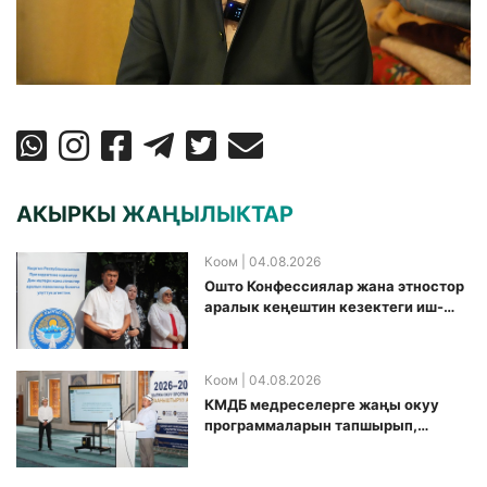
АКЫРКЫ ЖАҢЫЛЫКТАР
Коом
| 04.08.2026
Ошто Конфессиялар жана этностор
аралык кеңештин кезектеги иш-
чарасы уюштурулду
Коом
| 04.08.2026
КМДБ медреселерге жаңы окуу
программаларын тапшырып,
санариптик билим берүү боюнча
долбоорду ишке киргизди