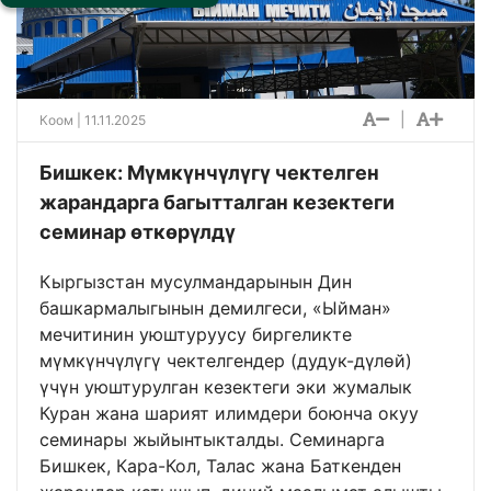
|
Коом
| 11.11.2025
Бишкек: Мүмкүнчүлүгү чектелген
жарандарга багытталган кезектеги
семинар өткөрүлдү
Кыргызстан мусулмандарынын Дин
башкармалыгынын демилгеси, «Ыйман»
мечитинин уюштуруусу биргеликте
мүмкүнчүлүгү чектелгендер (дудук-дүлөй)
үчүн уюштурулган кезектеги эки жумалык
Куран жана шарият илимдери боюнча окуу
семинары жыйынтыкталды. Семинарга
Бишкек, Кара-Кол, Талас жана Баткенден