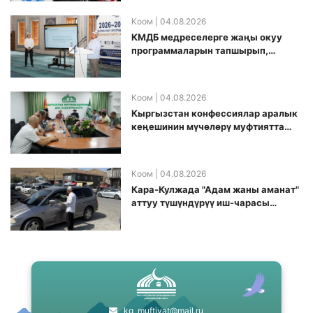
Коом
| 04.08.2026
КМДБ медреселерге жаңы окуу
программаларын тапшырып,
санариптик билим берүү боюнча
долбоорду ишке киргизди
Коом
| 04.08.2026
Кыргызстан конфессиялар аралык
кеӊешинин мүчөлөрү муфтиятта
болушту
Коом
| 04.08.2026
Кара-Кулжада "Адам жаны аманат"
аттуу түшүндүрүү иш-чарасы
өткөрүлдү
kg_muftiyat@mail.ru