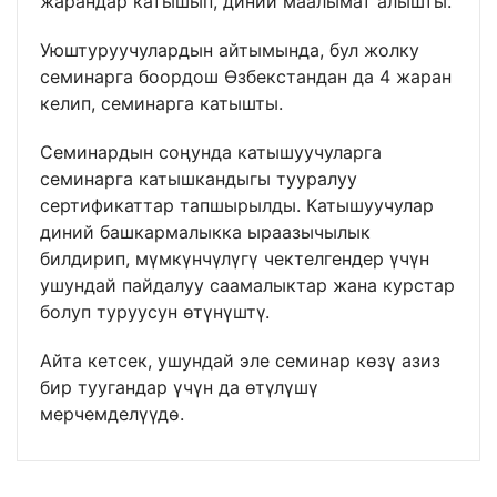
жарандар катышып, диний маалымат алышты.
Уюштуруучулардын айтымында, бул жолку
семинарга боордош Өзбекстандан да 4 жаран
келип, семинарга катышты.
Семинардын соңунда катышуучуларга
семинарга катышкандыгы тууралуу
сертификаттар тапшырылды. Катышуучулар
диний башкармалыкка ыраазычылык
билдирип, мүмкүнчүлүгү чектелгендер үчүн
ушундай пайдалуу саамалыктар жана курстар
болуп туруусун өтүнүштү.
Айта кетсек, ушундай эле семинар көзү азиз
бир туугандар үчүн да өтүлүшү
мерчемделүүдө.