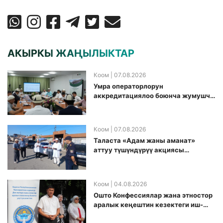
АКЫРКЫ ЖАҢЫЛЫКТАР
Коом
| 07.08.2026
Умра операторлорун
аккредитациялоо боюнча жумушчу
топ аккредитация өткөрүү күнүн
белгиледи
Коом
| 07.08.2026
Таласта «Адам жаны аманат»
аттуу түшүндүрүү акциясы
өткөрүлдү
Коом
| 04.08.2026
Ошто Конфессиялар жана этностор
аралык кеңештин кезектеги иш-
чарасы уюштурулду