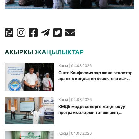
АКЫРКЫ ЖАҢЫЛЫКТАР
Коом
| 04.08.2026
Ошто Конфессиялар жана этностор
аралык кеңештин кезектеги иш-
чарасы уюштурулду
Коом
| 04.08.2026
КМДБ медреселерге жаңы окуу
программаларын тапшырып,
санариптик билим берүү боюнча
долбоорду ишке киргизди
Коом
| 04.08.2026