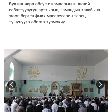
Бул иш-чара облус имамдарынын диний
сабаттуулугун арттырып, замандын талабына
жооп берген фыкх маселелерин терең
түшүнүүгө өбөлгө түзмөкчү.