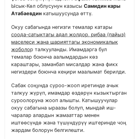
Ысык-Көл облусунун казысы
Самидин кары
Атабаевдин
катышуусунда өттү.
Окуу сабагында негизги темалар катары
соода-сатыктагы адал жолдор, рибаа (пайыз)
маселеси жана шарияттагы экономикалык
жоболо
р талкууланды. Имамдарга бул
темалар боюнча аалымдардын көз
караштары, заманбап мисалдар жана фикх
негиздери боюнча кеңири маалымат берилди.
Сабак соңунда суроо-жооп иретинде ачык
талкуу жүрүп, имамдар өздөрүн кызыктырган
суроолоруна жооп алышты. Катышуучулар
окуу сабагына ыраазы болуп, мындай иш-
чаралар алардын жамааттар менен
иштөөсүндө жана түшүндүрүү иштеринде чоң
жардам болорун белгилешти.