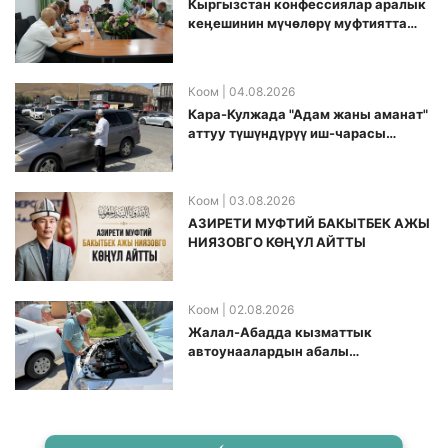
Кыргызстан конфессиялар аралык
кеӊешинин мүчөлөрү муфтиятта
болушту
Коом
| 04.08.2026
Кара-Кулжада "Адам жаны аманат"
аттуу түшүндүрүү иш-чарасы
өткөрүлдү
Коом
| 03.08.2026
АЗИРЕТИ МУФТИЙ БАКЫТБЕК АЖЫ
НИЯЗОВГО КӨҢҮЛ АЙТТЫ
Коом
| 02.08.2026
Жалал-Абадда кызматтык
автоунаалардын абалы
текшерилди