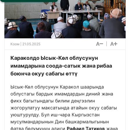
|
Коом
| 21.05.2025
Караколдо Ысык-Көл облусунун
имамдарына соода-сатык жана рибаа
боюнча окуу сабагы өттү
Ысык-Көл облусунун Каракол шаарында
облустагы бардык имамдардын диний жана
фикх багытындагы билим деңгээлин
жогорулатуу максатында атайын окуу сабагы
уюштурулду. Бул иш-чара Кыргызстан
мусулмандарынын Дин башкармалыгынын
фатва бөлүмүнүн адиси
Рафаил Татиков
жана