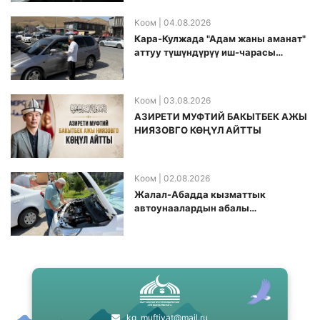
Коом
| 04.08.2026
Кара-Кулжада "Адам жаны аманат"
аттуу түшүндүрүү иш-чарасы
өткөрүлдү
Коом
| 03.08.2026
АЗИРЕТИ МУФТИЙ БАКЫТБЕК АЖЫ
НИЯЗОВГО КӨҢҮЛ АЙТТЫ
Коом
| 02.08.2026
Жалал-Абадда кызматтык
автоунаалардын абалы
текшерилди
kg_muftiyat@mail.ru