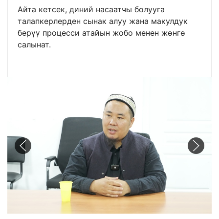
Айта кетсек, диний насаатчы болууга
талапкерлерден сынак алуу жана макулдук
берүү процесси атайын жобо менен жөнгө
салынат.