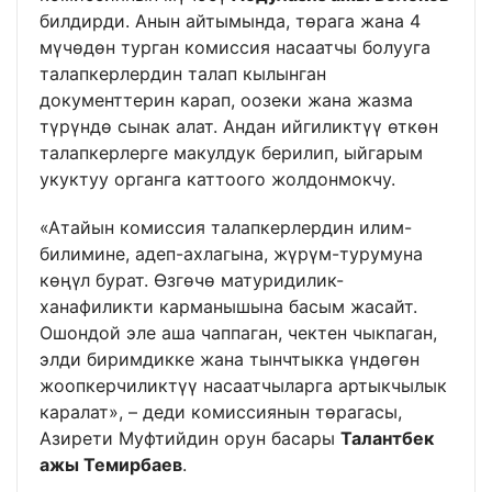
билдирди. Анын айтымында, төрага жана 4
мүчөдөн турган комиссия насаатчы болууга
талапкерлердин талап кылынган
документтерин карап, оозеки жана жазма
түрүндө сынак алат. Андан ийгиликтүү өткөн
талапкерлерге макулдук берилип, ыйгарым
укуктуу органга каттоого жолдонмокчу.
«Атайын комиссия талапкерлердин илим-
билимине, адеп-ахлагына, жүрүм-турумуна
көңүл бурат. Өзгөчө матуридилик-
ханафиликти карманышына басым жасайт.
Ошондой эле аша чаппаган, чектен чыкпаган,
элди биримдикке жана тынчтыкка үндөгөн
жоопкерчиликтүү насаатчыларга артыкчылык
каралат», – деди комиссиянын төрагасы,
Азирети Муфтийдин орун басары
Талантбек
ажы Темирбаев
.