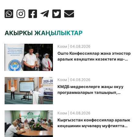
АКЫРКЫ ЖАҢЫЛЫКТАР
Коом
| 04.08.2026
Ошто Конфессиялар жана этностор
аралык кеңештин кезектеги иш-
чарасы уюштурулду
Коом
| 04.08.2026
КМДБ медреселерге жаңы окуу
программаларын тапшырып,
санариптик билим берүү боюнча
долбоорду ишке киргизди
Коом
| 04.08.2026
Кыргызстан конфессиялар аралык
кеӊешинин мүчөлөрү муфтиятта
болушту