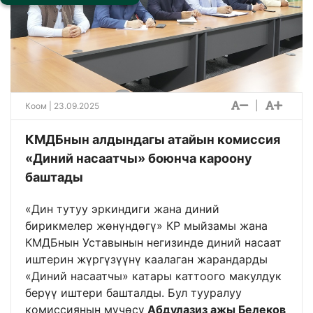
|
Коом
| 23.09.2025
КМДБнын алдындагы атайын комиссия
«Диний насаатчы» боюнча кароону
баштады
«Дин тутуу эркиндиги жана диний
бирикмелер жөнүндөгү» КР мыйзамы жана
КМДБнын Уставынын негизинде диний насаат
иштерин жүргүзүүнү каалаган жарандарды
«Диний насаатчы» катары каттоого макулдук
берүү иштери башталды. Бул тууралуу
комиссиянын мүчөсү
Абдулазиз ажы Белеков