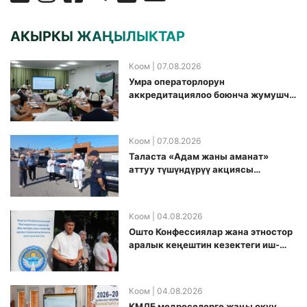
АКЫРКЫ ЖАҢЫЛЫКТАР
Коом
| 07.08.2026
Умра операторлорун
аккредитациялоо боюнча жумушчу
топ аккредитация өткөрүү күнүн
белгиледи
Коом
| 07.08.2026
Таласта «Адам жаны аманат»
аттуу түшүндүрүү акциясы
өткөрүлдү
Коом
| 04.08.2026
Ошто Конфессиялар жана этностор
аралык кеңештин кезектеги иш-
чарасы уюштурулду
Коом
| 04.08.2026
КМДБ медреселерге жаңы окуу