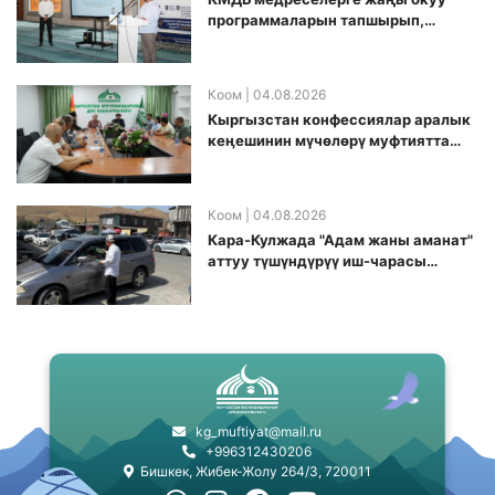
программаларын тапшырып,
санариптик билим берүү боюнча
долбоорду ишке киргизди
Коом
| 04.08.2026
Кыргызстан конфессиялар аралык
кеӊешинин мүчөлөрү муфтиятта
болушту
Коом
| 04.08.2026
Кара-Кулжада "Адам жаны аманат"
аттуу түшүндүрүү иш-чарасы
өткөрүлдү
kg_muftiyat@mail.ru
+996312430206
Бишкек, Жибек-Жолу 264/3, 720011