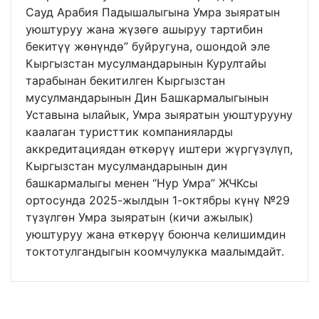
Сауд Арабия Падышалыгына Умра зыяратын
уюштуруу жана жүзөгө ашыруу тартибин
бекитүү жөнүндө” буйругуна, ошондой эле
Кыргызстан мусулмандарынын Курултайы
тарабынан бекитилген Кыргызстан
мусулмандарынын Дин Башкармалыгынын
Уставына ылайык, Умра зыяратын уюштурууну
каалаган туристтик компанияларды
аккредитациядан өткөрүү иштери жүргүзүлүп,
Кыргызстан мусулмандарынын дин
башкармалыгы менен “Нур Умра” ЖЧКсы
ортосунда 2025-жылдын 1-октябры күнү №29
түзүлгөн Умра зыяратын (кичи ажылык)
уюштуруу жана өткөрүү боюнча келишимдин
токтотулгандыгын коомчулукка маалымдайт.