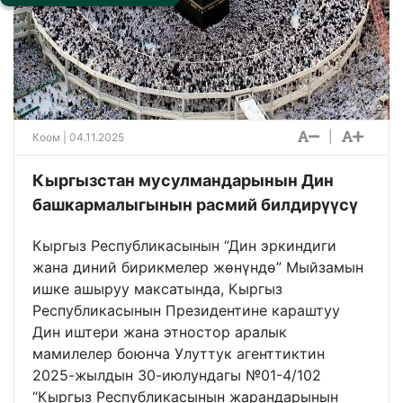
|
Коом
| 04.11.2025
Кыргызстан мусулмандарынын Дин
башкармалыгынын расмий билдирүүсү
Кыргыз Республикасынын “Дин эркиндиги
жана диний бирикмелер жөнүндө” Мыйзамын
ишке ашыруу максатында, Кыргыз
Республикасынын Президентине караштуу
Дин иштери жана этностор аралык
мамилелер боюнча Улуттук агенттиктин
2025-жылдын 30-июлундагы №01-4/102
“Кыргыз Республикасынын жарандарынын