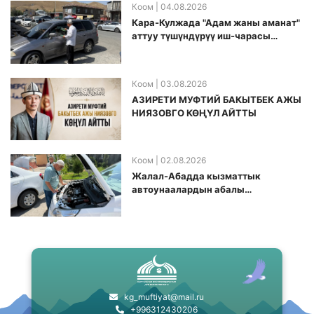
Коом
| 04.08.2026
Кара-Кулжада "Адам жаны аманат"
аттуу түшүндүрүү иш-чарасы
өткөрүлдү
Коом
| 03.08.2026
АЗИРЕТИ МУФТИЙ БАКЫТБЕК АЖЫ
НИЯЗОВГО КӨҢҮЛ АЙТТЫ
Коом
| 02.08.2026
Жалал-Абадда кызматтык
автоунаалардын абалы
текшерилди
kg_muftiyat@mail.ru
+996312430206