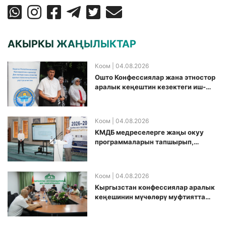
АКЫРКЫ ЖАҢЫЛЫКТАР
Коом
| 04.08.2026
Ошто Конфессиялар жана этностор
аралык кеңештин кезектеги иш-
чарасы уюштурулду
Коом
| 04.08.2026
КМДБ медреселерге жаңы окуу
программаларын тапшырып,
санариптик билим берүү боюнча
долбоорду ишке киргизди
Коом
| 04.08.2026
Кыргызстан конфессиялар аралык
кеӊешинин мүчөлөрү муфтиятта
болушту