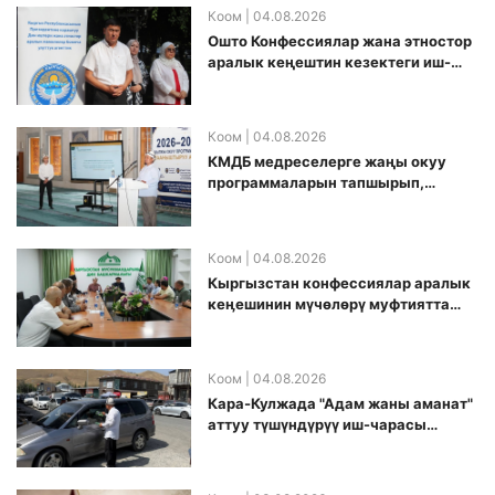
Коом
| 04.08.2026
Ошто Конфессиялар жана этностор
аралык кеңештин кезектеги иш-
чарасы уюштурулду
Коом
| 04.08.2026
КМДБ медреселерге жаңы окуу
программаларын тапшырып,
санариптик билим берүү боюнча
долбоорду ишке киргизди
Коом
| 04.08.2026
Кыргызстан конфессиялар аралык
кеӊешинин мүчөлөрү муфтиятта
болушту
Коом
| 04.08.2026
Кара-Кулжада "Адам жаны аманат"
аттуу түшүндүрүү иш-чарасы
өткөрүлдү