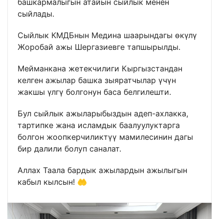
башкармалыгын атайын сыйлык менен
сыйлады.
Сыйлык КМДБнын Медина шаарындагы өкүлү
Жоробай ажы Шергазиевге тапшырылды.
Мейманкана жетекчилиги Кыргызстандан
келген ажылар башка зыяратчылар үчүн
жакшы үлгү болгонун баса белгилешти.
Бул сыйлык ажыларыбыздын адеп-ахлакка,
тартипке жана исламдык баалуулуктарга
болгон жоопкерчиликтүү мамилесинин дагы
бир далили болуп саналат.
Аллах Таала бардык ажылардын ажылыгын
кабыл кылсын! 🤲