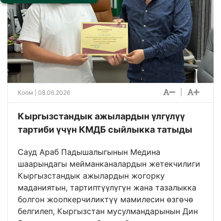
|
Коом
| 08.06.2026
Кыргызстандык ажылардын үлгүлүү
тартиби үчүн КМДБ сыйлыкка татыды
Сауд Араб Падышалыгынын Медина
шаарындагы мейманканалардын жетекчилиги
Кыргызстандык ажылардын жогорку
маданиятын, тартиптүүлүгүн жана тазалыкка
болгон жоопкерчиликтүү мамилесин өзгөчө
белгилеп, Кыргызстан мусулмандарынын Дин