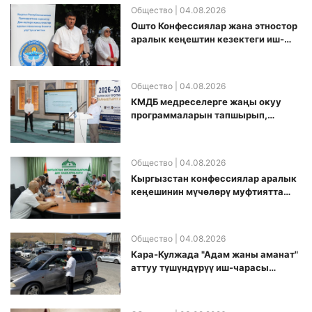
Общество
| 04.08.2026
Ошто Конфессиялар жана этностор
аралык кеңештин кезектеги иш-
чарасы уюштурулду
Общество
| 04.08.2026
КМДБ медреселерге жаңы окуу
программаларын тапшырып,
санариптик билим берүү боюнча
долбоорду ишке киргизди
Общество
| 04.08.2026
Кыргызстан конфессиялар аралык
кеӊешинин мүчөлөрү муфтиятта
болушту
Общество
| 04.08.2026
Кара-Кулжада "Адам жаны аманат"
аттуу түшүндүрүү иш-чарасы
өткөрүлдү