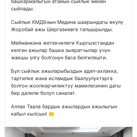
башкармалыгын атайын сыйлык менен
сыйлады.
Сыйлык КМДБнын Медина шаарындагы өкүлү
Жоробай ажы Шергазиевге тапшырылды.
Мейманкана жетекчилиги Кыргызстандан
келген ажылар башка зыяратчылар үчүн
жакшы үлгү болгонун баса белгилешти.
Бул сыйлык ажыларыбыздын адеп-ахлакка,
тартипке жана исламдык баалуулуктарга
болгон жоопкерчиликтүү мамилесинин дагы
бир далили болуп саналат.
Аллах Таала бардык ажылардын ажылыгын
кабыл кылсын! 🤲