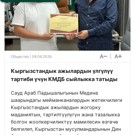
|
Общество
| 08.06.2026
Кыргызстандык ажылардын үлгүлүү
тартиби үчүн КМДБ сыйлыкка татыды
Сауд Араб Падышалыгынын Медина
шаарындагы мейманканалардын жетекчилиги
Кыргызстандык ажылардын жогорку
маданиятын, тартиптүүлүгүн жана тазалыкка
болгон жоопкерчиликтүү мамилесин өзгөчө
белгилеп, Кыргызстан мусулмандарынын Дин