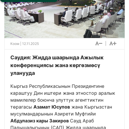
|
Коом
| 12.11.2025
Саудия: Жидда шаарында Ажылык
конференциясы жана көргөзмөсү
уланууда
Кыргыз Республикасынын Президентине
караштуу Дин иштери жана этностор аралык
мамилелер боюнча улуттук агенттиктин
төрагасы
Азамат Юсупов
жана Кыргызстан
мусулмандарынын Азирети Муфтийи
Абдулазиз кары Закиров
Сауд Араб
Падышалыгынын (САП) Жидда шаарында