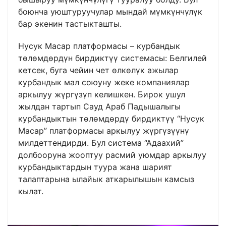
боюнча уюштуруучулар мындай мүмкүнчүлүк
бар экенин тастыкташты.
Нусук Масар платформасы – курбандык
төлөмдөрдүн бирдиктүү системасы: Белгилей
кетсек, буга чейин чет өлкөлүк ажылар
курбандык мал союуну жеке компаниялар
аркылуу жүргүзүп келишкен. Бирок ушул
жылдан тартып Сауд Араб Падышалыгы
курбандыктын төлөмдөрдү бирдиктүү “Нусук
Масар” платформасы аркылуу жүргүзүүнү
милдеттендирди. Бул система “Адаахий”
долбооруна жооптуу расмий уюмдар аркылуу
курбандыктардын туура жана шарият
талаптарына ылайык аткарылышын камсыз
кылат.