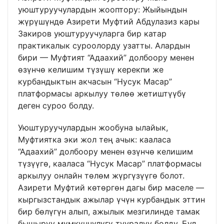
уюштуруучулардын жооптору: Жыйындын
жүрүшүндө Азирети Муфтий Абдулазиз кары
Закиров уюштуруучуларга бир катар
практикалык суроолорду узатты. Алардын
бири — Муфтият “Адаахий” долбоору менен
өзүнчө келишим түзүшү керекпи же
курбандыктын акчасын “Нусук Масар”
платформасы аркылуу төлөө жетиштүүбү
деген суроо болду.
Уюштуруучулардын жообуна ылайык,
Муфтиятка эки жол тең ачык: кааласа
“Адаахий” долбоору менен өзүнчө келишим
түзүүгө, кааласа “Нусук Масар” платформасы
аркылуу онлайн төлөм жүргүзүүгө болот.
Азирети Муфтий көтөргөн дагы бир маселе —
кыргызстандык ажылар үчүн курбандык эттин
бир бөлүгүн алып, ажылык мезгилинде тамак
бышыруу мүмкүнчүлүгү тууралуу болду. Бул