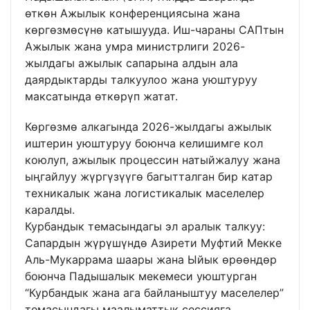
өткөн Ажылык конференциясына жана
көргөзмөсүнө катышууда. Иш-чараны САПтын
Ажылык жана умра министрлиги 2026-
жылдагы ажылык сапарына алдын ала
даярдыктарды талкуулоо жана уюштуруу
максатында өткөрүп жатат.
Көргөзмө алкагында 2026-жылдагы ажылык
иштерин уюштуруу боюнча келишимге кол
коюлуп, ажылык процессин натыйжалуу жана
ыңгайлуу жүргүзүүгө багытталган бир катар
техникалык жана логистикалык маселелер
каралды.
Курбандык темасындагы эл аралык талкуу:
Сапардын жүрүшүндө Азирети Муфтий Мекке
Аль-Мукаррама шаары жана Ыйык өрөөндөр
боюнча Падышалык мекемеси уюштурган
“Курбандык жана ага байланыштуу маселелер”
темасындагы маалыматтык сессияга