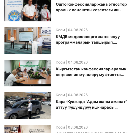
Ошто Конфессиялар жана этностор
аралык кеңештин кезектеги иш-
чарасы уюштурулду
Коом
| 04.08.2026
КМДБ медреселерге жаңы окуу
программаларын тапшырып,
санариптик билим берүү боюнча
долбоорду ишке киргизди
Коом
| 04.08.2026
Кыргызстан конфессиялар аралык
кеӊешинин мүчөлөрү муфтиятта
болушту
Коом
| 04.08.2026
Кара-Кулжада "Адам жаны аманат"
аттуу түшүндүрүү иш-чарасы
өткөрүлдү
Коом
| 03.08.2026