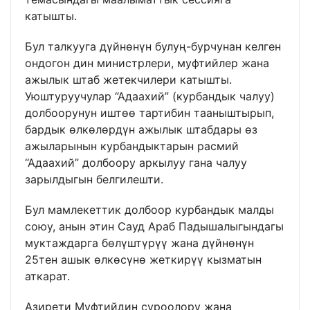
катышты.
Бул талкууга дүйнөнүн булуң-бурчунан келген
ондогон дин министрлери, муфтийлер жана
ажылык штаб жетекчилери катышты.
Уюштуруучулар “Адаахий” (курбандык чалуу)
долбоорунун иштөө тартибин тааныштырып,
бардык өлкөлөрдүн ажылык штабдары өз
ажыларынын курбандыктарын расмий
“Адаахий” долбоору аркылуу гана чалуу
зарылдыгын белгилешти.
Бул мамлекеттик долбоор курбандык малды
союу, анын этин Сауд Араб Падышалыгындагы
муктаждарга бөлүштүрүү жана дүйнөнүн
25тен ашык өлкөсүнө жеткирүү кызматын
аткарат.
Азирети Муфтийдин суроолору жана