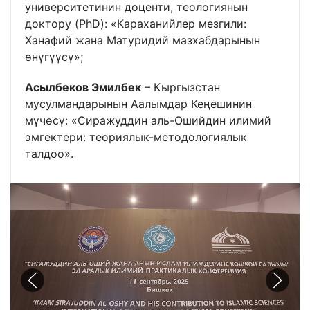
университетинин доценти, теологиянын
доктору (PhD): «Караханийлер мезгили:
Ханафий жана Матуридий мазхабдарынын
өнүгүүсү»;
Асылбеков Эмилбек
– Кыргызстан
мусулмандарынын Аалымдар Кеңешинин
мүчөсү: «Сиражуддин аль-Ошийдин илимий
эмгектери: теориялык-методологиялык
талдоо».