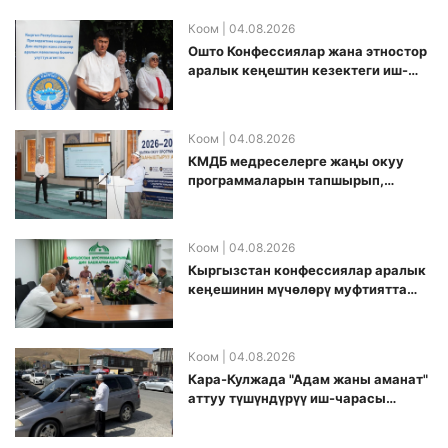
Коом
| 04.08.2026
Ошто Конфессиялар жана этностор
аралык кеңештин кезектеги иш-
чарасы уюштурулду
Коом
| 04.08.2026
КМДБ медреселерге жаңы окуу
программаларын тапшырып,
санариптик билим берүү боюнча
долбоорду ишке киргизди
Коом
| 04.08.2026
Кыргызстан конфессиялар аралык
кеӊешинин мүчөлөрү муфтиятта
болушту
Коом
| 04.08.2026
Кара-Кулжада "Адам жаны аманат"
аттуу түшүндүрүү иш-чарасы
өткөрүлдү