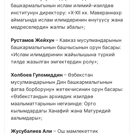
башкармалыгынын ислам илимий-изилдөө
институнун директору: «X-XII кк. Мавераннахр
аймагында ислам илимдеринин өнүгүүсү жана
медреселердин жалпы абалы»;
Рустамов Жейхун
– Кавказ мусулмандарынын
башкармалыгынын башчысынын орун басары:
«Ислам илимдеринин жайылышына түркий
тилде жазылган эмгектердин ролу»;
Холбоев Гуломиддин
– Өзбекстан
мусулмандарынын Дин башкармалыгынын
фатва борборунун жетекчисинин орун басары:
«Өзбекстандын архивдик изилдөө
маалыматтарынын негизинде: Орто
кылымдардагы Ханафий жана Матуридий
аалымдары»;
Жусубалиев Али
– Ош мамлекеттик