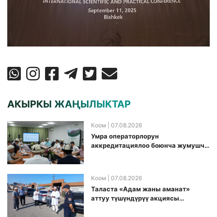
АКЫРКЫ ЖАҢЫЛЫКТАР
Коом
| 07.08.2026
Умра операторлорун
аккредитациялоо боюнча жумушчу
топ аккредитация өткөрүү күнүн
белгиледи
Коом
| 07.08.2026
Таласта «Адам жаны аманат»
аттуу түшүндүрүү акциясы
өткөрүлдү