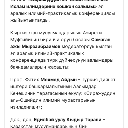
Ислам илимдерине кошкон салымы»
эл
аралык илимий-практикалык конференциясы
жыйынтыкталды.
Кыргызстан мусулмандарынын Азирети
Муфтийинин биринчи орун басары
Самаган
ажы Мырзаибраимов
модераторлук кылган
эл аралык илимий-практикалык
конференцияда түрк дүйнөсүнүн аалымдары
баяндамаларын жасашты:
Проф. Фатих
Мехмед Айдын
– Түркия Диянет
иштери башкармалыгынын Аалымдар
Кеңешинин төрагасынын өкүлү: «Сиражуддин
аль-Ошийдин илимий мурастарынын
изилдениши»;
Док., доц.
Едилбай уулу Кыдыр Торали
–
Казакстан мусулмандарынын Дин