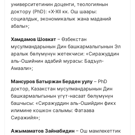
университетинин доценти, теологиянын
доктору (PhD): «X-XII кк. Ош шаары:
социалдык, экономикалык жана маданий
абалы»;
Хамдамов Шовкат
– Өзбекстан
мусулмандарынын Дин башкармалыгынын Эл
аралык бөлүмүнүн жетекчиси: «Сиражуддин
аль-Ошийнин адабий мурасы: Бадъул-
Амаали»;
Мансуров Батыржан Берден уулу
– PhD
доктор, Казакстан мусулмандарынын Дин
башкармалыгынын үгүт-насаат бөлүмүнүн
башчысы: «Сиражуддин аль-Ошийдин фикх
илимине кошкон салымы: Фатаава
Сиражийя»;
Ажымаматов Зайнабидин
– Ош мамлекеттик