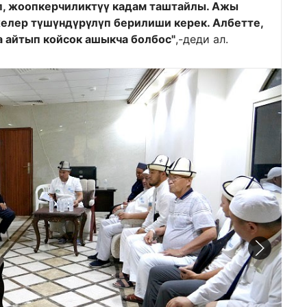
ып, жоопкерчиликтүү кадам таштайлы. Ажы
елер түшүндүрүлүп берилиши керек. Албетте,
а айтып койсок ашыкча болбос"
,-деди ал.