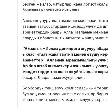
берген жайлар, чатырлар жана логистика
башташы керектиги айтылды.
Ажылык учурунда тамак-аш маселеси, жата
атайын автобустардын ишмердүүлүгү да шт
аракеттердин баары Алла Тааланын мейман
алардын ибадатын тынчтыкта жана урмат-с
"Ажылык – Ислам дининдеги эң улуу ибада
ыклас, итаат жана тартип менен өтүшү ке
аракеттер – Алланын ыраазычылыгы үчүн 
Ар бир штаб кызматкери ажылыкты уюшту
милдеттерди так жана өз убагында аткар
басары Давран ажы Жунусалиев.
Борбордук текшерүү комиссиясынын төраг
бул чоң аманат экенин эске салып, ар бир
жана ак ниет менен мамиле кылуусу керек