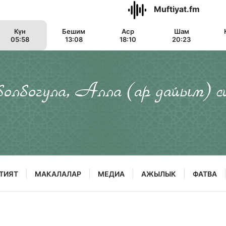
Muftiyat.fm
Күн
Бешим
Аср
Шам
05:58
13:08
18:10
20:23
 болбогула, Алла (ар дайым) с
ТИЯТ
МАКАЛАЛАР
МЕДИА
АЖЫЛЫК
ФАТВА