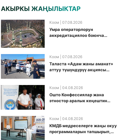
АКЫРКЫ ЖАҢЫЛЫКТАР
Коом
| 07.08.2026
Умра операторлорун
аккредитациялоо боюнча
жумушчу топ аккредитация
өткөрүү күнүн белгиледи
Коом
| 07.08.2026
Таласта «Адам жаны аманат»
аттуу түшүндүрүү акциясы
өткөрүлдү
Коом
| 04.08.2026
Ошто Конфессиялар жана
этностор аралык кеңештин
кезектеги иш-чарасы
уюштурулду
Коом
| 04.08.2026
КМДБ медреселерге жаңы окуу
программаларын тапшырып,
санариптик билим берүү