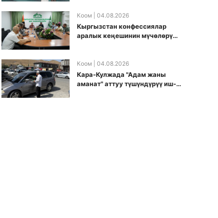
боюнча долбоорду ишке
киргизди
Коом
| 04.08.2026
Кыргызстан конфессиялар
аралык кеӊешинин мүчөлөрү
муфтиятта болушту
Коом
| 04.08.2026
Кара-Кулжада "Адам жаны
аманат" аттуу түшүндүрүү иш-
чарасы өткөрүлдү