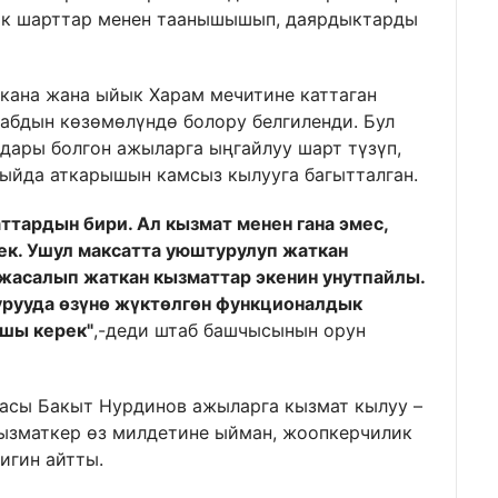
лык шарттар менен таанышышып, даярдыктарды
кана жана ыйык Харам мечитине каттаган
абдын көзөмөлүндө болору белгиленди. Бул
дары болгон ажыларга ыңгайлуу шарт түзүп,
ыйда аткарышын камсыз кылууга багытталган.
ттардын бири. Ал кызмат менен гана эмес,
рек. Ушул максатта уюштурулуп жаткан
жасалып жаткан кызматтар экенин унутпайлы.
рууда өзүнө жүктөлгөн функционалдык
ышы керек"
,-деди штаб башчысынын орун
асы Бакыт Нурдинов ажыларга кызмат кылуу –
 кызматкер өз милдетине ыйман, жоопкерчилик
тигин айтты.