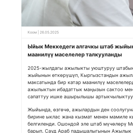
Коом
| 26.05.2025
Ыйык Меккедеги алгачкы штаб жыйы
маанилүү маселелер талкууланды
2025-жылдагы ажылыкты уюштуруу штабын
жыйынын өткөрүшүп, Кыргызстандын ажыла
максатында бир катар маанилүү маселеле
ажылыктын ибадаттык маңызын сактоо мен
сапаттуу ишке ашырылышы артыкчылыктуу 
Жыйында, өзгөчө, ажылардын ден соолугуна
бирине ыклас жана кызмат менен мамиле к
белгиленди. Ошондой эле штаб мүчөлөрү М
барып, Сауд Араб падышалыгынын Ажылык 