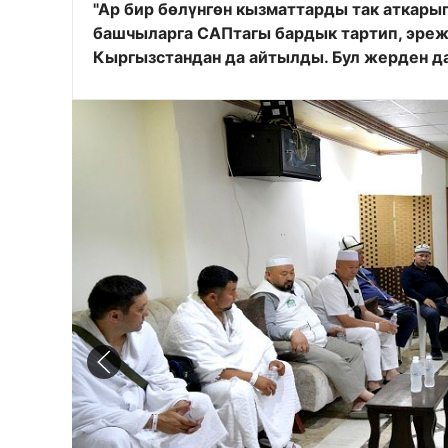
"Ар бир бөлүнгөн кызматтарды так аткар
башчыларга САПтагы бардык тартип, эреж
Кыргызстандан да айтылды. Бул жерден д