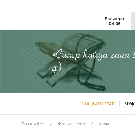
Багымдат
04:05
«Силер кайда гана
4)
ЖАҢЫЛЫКТАР
МУФ
Башкы бет
Жаңылыктар
Коом