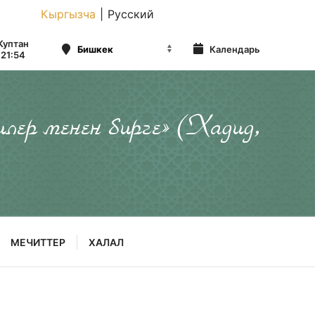
Кыргызча
|
Русский
Куптан
Календарь
21:54
илер менен бирге» (Хадид,
МЕЧИТТЕР
ХАЛАЛ