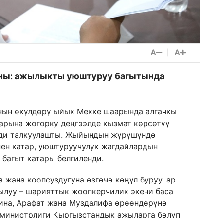
|
ны: ажылыкты уюштуруу багытында
ын өкүлдөрү ыйык Мекке шаарында алгачкы
рына жогорку деңгээлде кызмат көрсөтүү
рди талкуулашты. Жыйындын жүрүшүндө
ен катар, уюштуруучулук жагдайлардын
багыт катары белгиленди.
 жана коопсуздугуна өзгөчө көңүл буруу, ар
ылуу – шарияттык жоопкерчилик экени баса
ина, Арафат жана Муздалифа өрөөндөрүнө
министрлиги Кыргызстандык ажыларга бөлүп