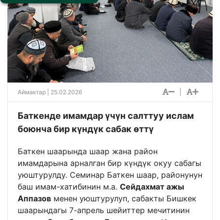
|
Аймактар
| 25.02.2026
Баткенде имамдар үчүн салттуу ислам
боюнча бир күндүк сабак өттү
Баткен шаарында шаар жана район
имамдарына арналган бир күндүк окуу сабагы
уюштурулду. Семинар Баткен шаар, районунун
баш имам-хатибинин м.а.
Сейдахмат ажы
Аппазов
менен уюштурулуп, сабакты Бишкек
шаарындагы 7-апрель шейиттер мечитинин