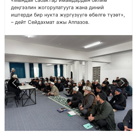
деңгээлин жогорулатууга жана диний
иштерди бир нукта жүргүзүүгө өбөлгө түзөт»,
– дейт Сейдахмат ажы Аппазов.