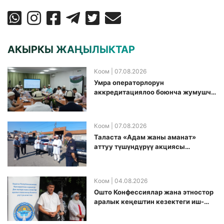
АКЫРКЫ ЖАҢЫЛЫКТАР
Коом
| 07.08.2026
Умра операторлорун
аккредитациялоо боюнча жумушчу
топ аккредитация өткөрүү күнүн
белгиледи
Коом
| 07.08.2026
Таласта «Адам жаны аманат»
аттуу түшүндүрүү акциясы
өткөрүлдү
Коом
| 04.08.2026
Ошто Конфессиялар жана этностор
аралык кеңештин кезектеги иш-
чарасы уюштурулду