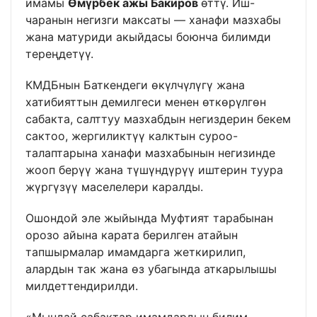
имамы
Өмүрбек ажы Бакиров
өттү. Иш-
чаранын негизги максаты — ханафи мазхабы
жана матуриди акыйдасы боюнча билимди
тереңдетүү.
КМДБнын Баткендеги өкүлчүлүгү жана
хатибияттын демилгеси менен өткөрүлгөн
сабакта, салттуу мазхабдын негиздерин бекем
сактоо, жергиликтүү калктын суроо-
талаптарына ханафи мазхабынын негизинде
жооп берүү жана түшүндүрүү иштерин туура
жүргүзүү маселелери каралды.
Ошондой эле жыйында Муфтият тарабынан
орозо айына карата берилген атайын
тапшырмалар имамдарга жеткирилип,
алардын так жана өз убагында аткарылышы
милдеттендирилди.
«Мындай сабактар имамдардын билим