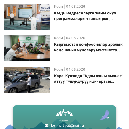
Коом
| 04.08.2026
КМДБ медреселерге жаңы окуу
программаларын тапшырып,
санариптик билим берүү боюнча
долбоорду ишке киргизди
Коом
| 04.08.2026
Кыргызстан конфессиялар аралык
кеӊешинин мүчөлөрү муфтиятта
болушту
Коом
| 04.08.2026
Кара-Кулжада "Адам жаны аманат"
аттуу түшүндүрүү иш-чарасы
өткөрүлдү
kg_muftiyat@mail.ru