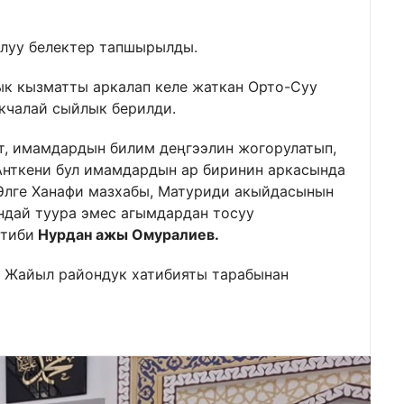
алуу белектер тапшырылды.
к кызматты аркалап келе жаткан Орто-Суу
кчалай сыйлык берилди.
ат, имамдардын билим деңгээлин жогорулатып,
Анткени бул имамдардын ар биринин аркасында
Элге Ханафи мазхабы, Матуриди акыйдасынын
ндай туура эмес агымдардан тосуу
атиби
Нурдан ажы Омуралиев.
а Жайыл райондук хатибияты тарабынан