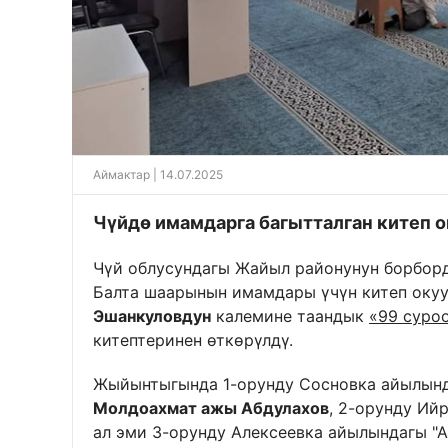
Аймактар
| 14.07.2025
Чүйдө имамдарга багытталган китеп о
Чүй облусундагы Жайыл районунун борбор
Балта шаарынын имамдары үчүн китеп окуу
Эшанкуловдун
калемине таандык
«99 суро
китептеринен өткөрүлдү.
Жыйынтыгында 1-орунду Сосновка айылынд
Молдоахмат ажы Абдулахов
, 2-орунду И
ал эми 3-орунду Алексеевка айылындагы "