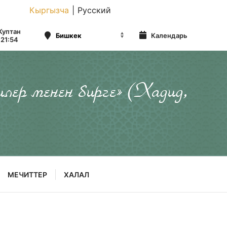
Кыргызча
|
Русский
Куптан
Календарь
21:54
илер менен бирге» (Хадид,
МЕЧИТТЕР
ХАЛАЛ