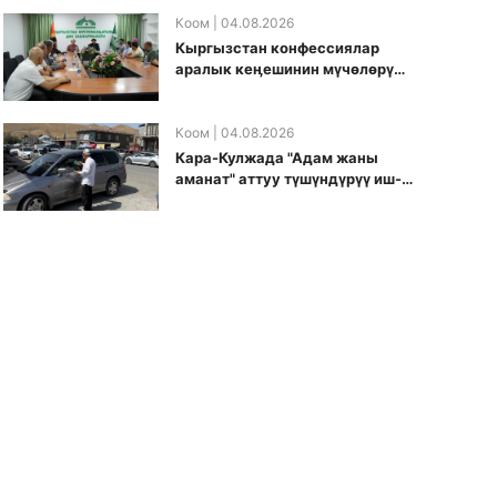
боюнча долбоорду ишке
киргизди
Коом
| 04.08.2026
Кыргызстан конфессиялар
аралык кеӊешинин мүчөлөрү
муфтиятта болушту
Коом
| 04.08.2026
Кара-Кулжада "Адам жаны
аманат" аттуу түшүндүрүү иш-
чарасы өткөрүлдү