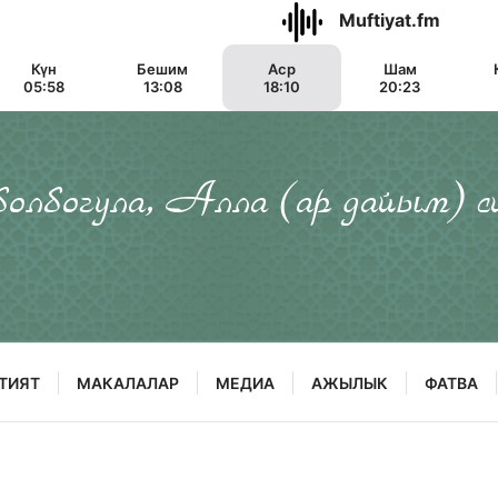
Muftiyat.fm
Күн
Бешим
Аср
Шам
05:58
13:08
18:10
20:23
 болбогула, Алла (ар дайым) с
ТИЯТ
МАКАЛАЛАР
МЕДИА
АЖЫЛЫК
ФАТВА