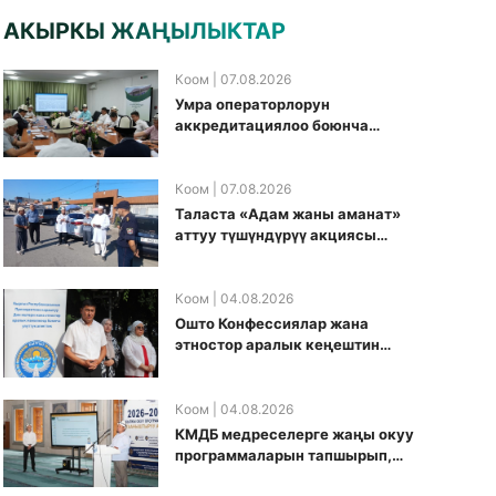
АКЫРКЫ ЖАҢЫЛЫКТАР
Коом
| 07.08.2026
Умра операторлорун
аккредитациялоо боюнча
жумушчу топ аккредитация
өткөрүү күнүн белгиледи
Коом
| 07.08.2026
Таласта «Адам жаны аманат»
аттуу түшүндүрүү акциясы
өткөрүлдү
Коом
| 04.08.2026
Ошто Конфессиялар жана
этностор аралык кеңештин
кезектеги иш-чарасы
уюштурулду
Коом
| 04.08.2026
КМДБ медреселерге жаңы окуу
программаларын тапшырып,
санариптик билим берүү