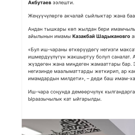
Акбутаев
ээлешти.
Жеңүүчүлөргө акчалай сыйлыктар жана ба
Андан тышкары көп жылдан бери имамчылы
айылынын имамы
Казакбай Шадыкановго
а
«Бул иш-чараны өткөрүүдөгү негизги макс
ишмердүүлүгүн жакшыртуу болуп саналат. 
жүздөгөн жана миңдеген жамааттары бар. 
негизинде маалыматтарды жеткирип, ар ка
имамдардын милдети», – деди баш имам-х
Иш-чара соңунда демөөрчүлүк кылгандарг
Ыраазычылык кат ыйгарылды.