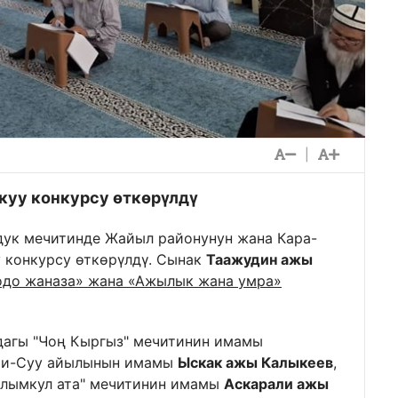
|
куу конкурсу өткөрүлдү
дук мечитинде Жайыл районунун жана Кара-
 конкурсу өткөрүлдү. Сынак
Таажудин ажы
одо жаназа» жана «Ажылык жана умра»
агы "Чоң Кыргыз" мечитинин имамы
йри-Суу айылынын имамы
Ыскак ажы Калыкеев
,
Алымкул ата" мечитинин имамы
Аскарали ажы