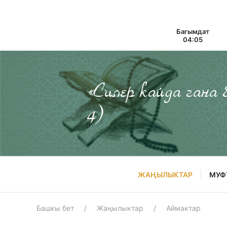
Багымдат
04:05
«Силер кайда гана
4)
ЖАҢЫЛЫКТАР
МУФ
Башкы бет
Жаңылыктар
Аймактар