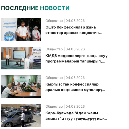
ПОСЛЕДНИЕ НОВОСТИ
Общество
| 04.08.2026
Ошто Конфессиялар жана
этностор аралык кеңештин
кезектеги иш-чарасы
уюштурулду
Общество
| 04.08.2026
КМДБ медреселерге жаңы окуу
программаларын тапшырып,
санариптик билим берүү
боюнча долбоорду ишке
киргизди
Общество
| 04.08.2026
Кыргызстан конфессиялар
аралык кеӊешинин мүчөлөрү
муфтиятта болушту
Общество
| 04.08.2026
Кара-Кулжада "Адам жаны
аманат" аттуу түшүндүрүү иш-
чарасы өткөрүлдү