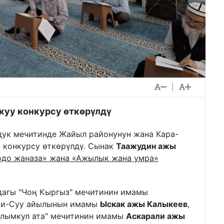
|
куу конкурсу өткөрүлдү
дук мечитинде Жайыл районунун жана Кара-
 конкурсу өткөрүлдү. Сынак
Таажудин ажы
одо жаназа» жана «Ажылык жана умра»
агы "Чоң Кыргыз" мечитинин имамы
йри-Суу айылынын имамы
Ыскак ажы Калыкеев
,
Алымкул ата" мечитинин имамы
Аскарали ажы