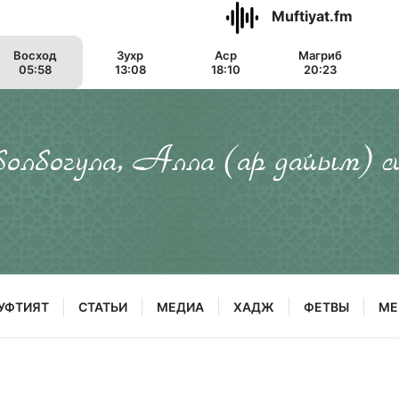
Muftiyat.fm
Восход
Зухр
Аср
Магриб
05:58
13:08
18:10
20:23
 болбогула, Алла (ар дайым) с
УФТИЯТ
СТАТЬИ
МЕДИА
ХАДЖ
ФЕТВЫ
МЕ