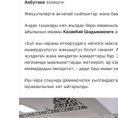
Акбутаев
ээлешти.
Жеңүүчүлөргө акчалай сыйлыктар жана ба
Андан тышкары көп жылдан бери имамчылы
айылынын имамы
Казакбай Шадыкановго
а
«Бул иш-чараны өткөрүүдөгү негизги макс
ишмердүүлүгүн жакшыртуу болуп саналат. 
жүздөгөн жана миңдеген жамааттары бар. 
негизинде маалыматтарды жеткирип, ар ка
имамдардын милдети», – деди баш имам-х
Иш-чара соңунда демөөрчүлүк кылгандарг
Ыраазычылык кат ыйгарылды.