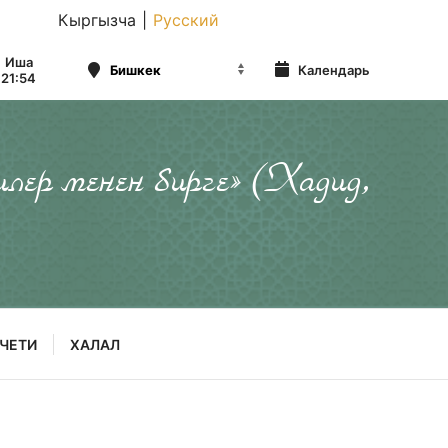
Кыргызча
|
Русский
Иша
Календарь
21:54
илер менен бирге» (Хадид,
ЧЕТИ
ХАЛАЛ