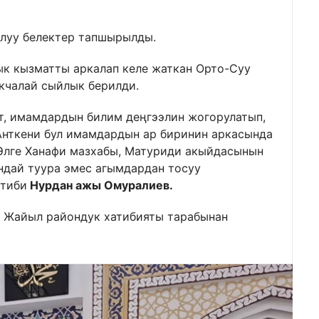
алуу белектер тапшырылды.
к кызматты аркалап келе жаткан Орто-Суу
кчалай сыйлык берилди.
ат, имамдардын билим деңгээлин жогорулатып,
Анткени бул имамдардын ар биринин аркасында
Элге Ханафи мазхабы, Матуриди акыйдасынын
ндай туура эмес агымдардан тосуу
атиби
Нурдан ажы Омуралиев.
а Жайыл райондук хатибияты тарабынан