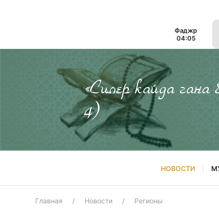
Фаджр
04:05
«Силер кайда гана
4)
НОВОСТИ
М
Главная
Новости
Регионы