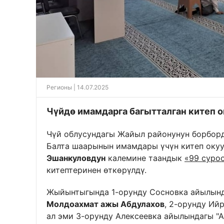
Регионы
| 14.07.2025
Чүйдө имамдарга багытталган китеп о
Чүй облусундагы Жайыл районунун борбор
Балта шаарынын имамдары үчүн китеп окуу
Эшанкуловдун
калемине таандык
«99 суро
китептеринен өткөрүлдү.
Жыйынтыгында 1-орунду Сосновка айылынд
Молдоахмат ажы Абдулахов
, 2-орунду И
ал эми 3-орунду Алексеевка айылындагы "