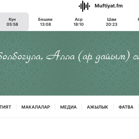
Muftiyat.fm
Күн
Бешим
Аср
Шам
05:58
13:08
18:10
20:23
 болбогула, Алла (ар дайым) с
ТИЯТ
МАКАЛАЛАР
МЕДИА
АЖЫЛЫК
ФАТВА