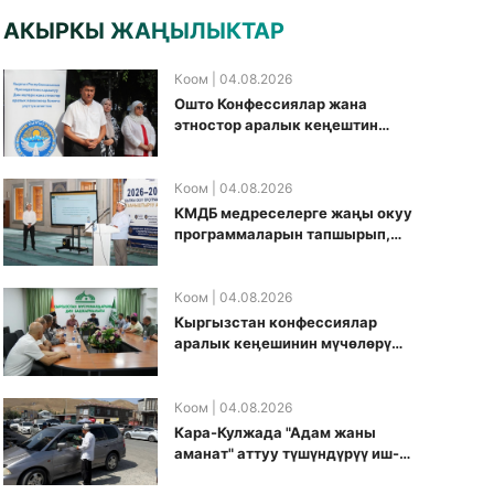
АКЫРКЫ ЖАҢЫЛЫКТАР
Коом
| 04.08.2026
Ошто Конфессиялар жана
этностор аралык кеңештин
кезектеги иш-чарасы
уюштурулду
Коом
| 04.08.2026
КМДБ медреселерге жаңы окуу
программаларын тапшырып,
санариптик билим берүү
боюнча долбоорду ишке
киргизди
Коом
| 04.08.2026
Кыргызстан конфессиялар
аралык кеӊешинин мүчөлөрү
муфтиятта болушту
Коом
| 04.08.2026
Кара-Кулжада "Адам жаны
аманат" аттуу түшүндүрүү иш-
чарасы өткөрүлдү