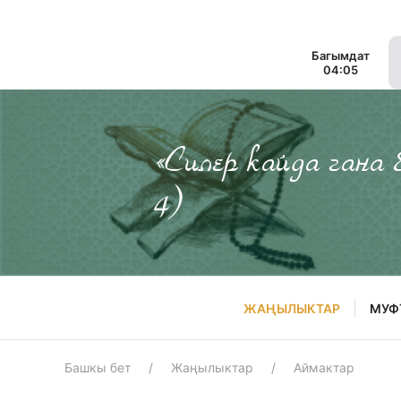
Багымдат
04:05
«Силер кайда гана
4)
ЖАҢЫЛЫКТАР
МУФ
Башкы бет
Жаңылыктар
Аймактар