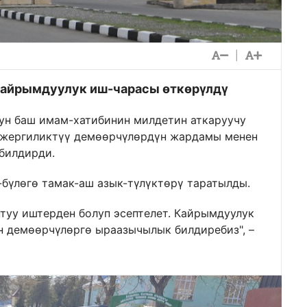
|
кайрымдуулук иш-чарасы өткөрүлдү
ун баш имам-хатибинин милдетин аткаруучу
 жергиликтүү демөөрчүлөрдүн жардамы менен
билдирди.
-бүлөгө тамак-аш азык-түлүктөрү таратылды.
туу иштерден болуп эсептелет. Кайрымдуулук
н демөөрчүлөргө ыраазычылык билдиребиз", –