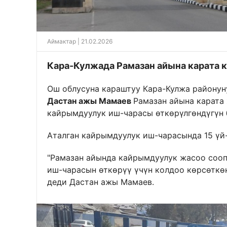
Аймактар
| 21.02.2026
Кара-Кулжада Рамазан айына карата 
Ош облусуна караштуу Кара-Кулжа районун
Дастан ажы Мамаев
Рамазан айына карата
кайрымдуулук иш-чарасы өткөрүлгөндүгүн 
Аталган кайрымдуулук иш-чарасында 15 үй
"Рамазан айында кайрымдуулук жасоо сооп
иш-чарасын өткөрүү үчүн колдоо көрсөткө
деди Дастан ажы Мамаев.