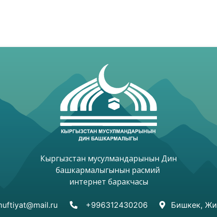
Кыргызстан мусулмандарынын Дин

башкармалыгынын расмий 

интернет баракчасы

uftiyat@mail.ru
+996312430206
Бишкек, Жи