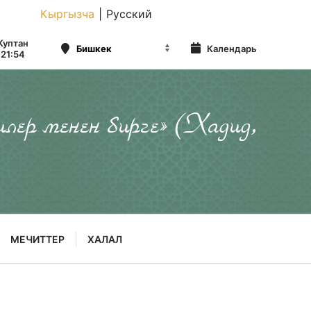
Кыргызча
|
Русский
Куптан
Календарь
21:54
илер менен бирге» (Хадид,
МЕЧИТТЕР
ХАЛАЛ