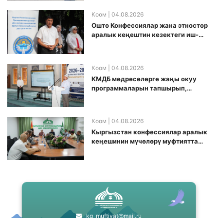
Коом
| 04.08.2026
Ошто Конфессиялар жана этностор
аралык кеңештин кезектеги иш-
чарасы уюштурулду
Коом
| 04.08.2026
КМДБ медреселерге жаңы окуу
программаларын тапшырып,
санариптик билим берүү боюнча
долбоорду ишке киргизди
Коом
| 04.08.2026
Кыргызстан конфессиялар аралык
кеӊешинин мүчөлөрү муфтиятта
болушту
kg_muftiyat@mail.ru