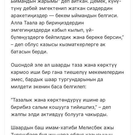
ыймандын жарымы"
деп айткан. Демек, күнү-
түнү дебей эмгектенип жаткан сиздердин
аракетиңиздер — бекем ыймандын белгиси.
Алла Таала ар бириңиздердин
эмгегиңиздерди кабыл кылып, үй-
бүлөңүздөргө бейпилдик жана береке берсин,”
– деп облус казысы кызматкерлерге ак
батасын берди.
Ошондой эле ал шаарды таза жана көрктүү
кармоо иши бир гана тиешелүү мекемелердин
эмес, бардык шаар тургундарынын да
милдети экенин баса белгилеп:
“Тазалык жана көрктөндүрүү ишине ар
бирибиз салым кошууга тийишпиз,” – деп
жалпы элди активдүү болууга чакырды.
Шаардын баш имам-хатиби Мелисбек ажы
Тургунбаев бул иш-чара облус казысынын