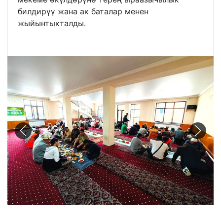
билдирүү жана ак баталар менен
жыйынтыкталды.