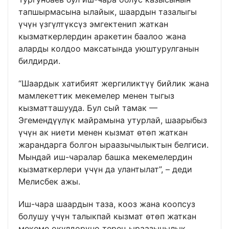
тапшырмасына ылайык, шаардын тазалыгы
үчүн үзгүлтүксүз эмгектенип жаткан
кызматкерлердин аракетин баалоо жана
аларды колдоо максатында уюштурулганын
билдирди.
“Шаардык хатибият жергиликтүү бийлик жана
мамлекеттик мекемелер менен тыгыз
кызматташууда. Бул сый тамак —
Эгемендүүлүк майрамына утурлай, шаарыбыз
үчүн ак ниети менен кызмат өтөп жаткан
жарандарга болгон ыраазычылыктын белгиси.
Мындай иш-чаралар башка мекемелердин
кызматкерлери үчүн да улантылат”, – деди
Мелисбек ажы.
Иш-чара шаардын таза, кооз жана коопсуз
болушу үчүн талыкпай кызмат өтөп жаткан
мекеме өкүлдөрүнө терең ыраазычылык