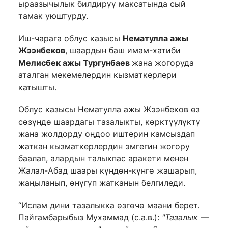
ыраазычылык билдирүү максатында сый
тамак уюштурду.
Иш-чарага облус казысы
Нематулла ажы
Жээнбеков
, шаардын баш имам-хатиби
Мелисбек ажы Тургунбаев
жана жогоруда
аталган мекемелердин кызматкерлери
катышты.
Облус казысы Нематулла ажы Жээнбеков өз
сөзүндө шаардагы тазалыкты, көрктүүлүктү
жана жолдорду оңдоо иштерин камсыздап
жаткан кызматкерлердин эмгегин жогору
баалап, алардын талыкпас аракети менен
Жалал-Абад шаары күндөн-күнгө жашарып,
жаңыланып, өнүгүп жатканын белгиледи.
“Ислам дини тазалыкка өзгөчө маани берет.
Пайгамбарыбыз Мухаммад (с.а.в.):
"Тазалык —