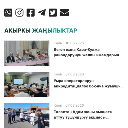
АКЫРКЫ ЖАҢЫЛЫКТАР
Коом
| 10.08.2026
Өзгөн жана Кара-Кулжа
райондорунун жалпы имамдарына
Ажылык боюнча алгачкы жолу
жыйын өткөрүлдү
Коом
| 07.08.2026
Умра операторлорун
аккредитациялоо боюнча жумушчу
топ аккредитация өткөрүү күнүн
белгиледи
Коом
| 07.08.2026
Таласта «Адам жаны аманат»
аттуу түшүндүрүү акциясы
өткөрүлдү