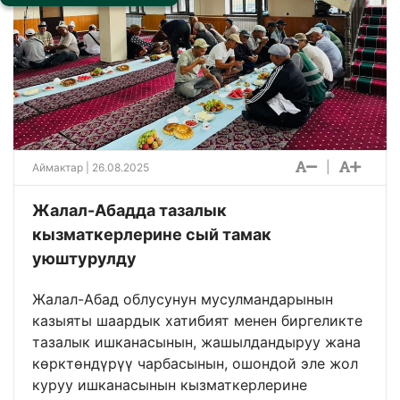
|
Аймактар
| 26.08.2025
Жалал-Абадда тазалык
кызматкерлерине сый тамак
уюштурулду
Жалал-Абад облусунун мусулмандарынын
казыяты шаардык хатибият менен биргеликте
тазалык ишканасынын, жашылдандыруу жана
көрктөндүрүү чарбасынын, ошондой эле жол
куруу ишканасынын кызматкерлерине