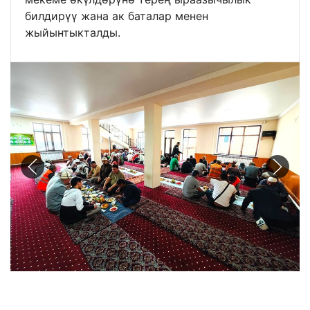
билдирүү жана ак баталар менен
жыйынтыкталды.