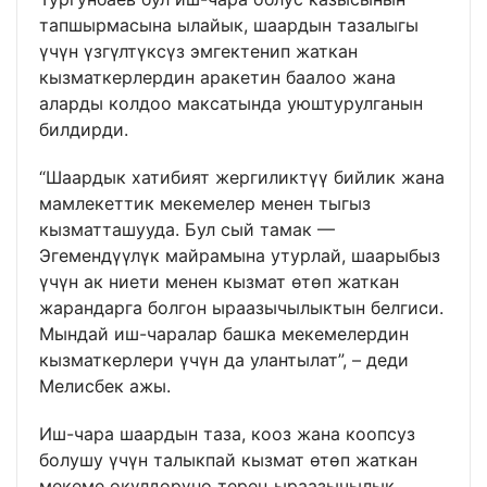
тапшырмасына ылайык, шаардын тазалыгы
үчүн үзгүлтүксүз эмгектенип жаткан
кызматкерлердин аракетин баалоо жана
аларды колдоо максатында уюштурулганын
билдирди.
“Шаардык хатибият жергиликтүү бийлик жана
мамлекеттик мекемелер менен тыгыз
кызматташууда. Бул сый тамак —
Эгемендүүлүк майрамына утурлай, шаарыбыз
үчүн ак ниети менен кызмат өтөп жаткан
жарандарга болгон ыраазычылыктын белгиси.
Мындай иш-чаралар башка мекемелердин
кызматкерлери үчүн да улантылат”, – деди
Мелисбек ажы.
Иш-чара шаардын таза, кооз жана коопсуз
болушу үчүн талыкпай кызмат өтөп жаткан
мекеме өкүлдөрүнө терең ыраазычылык