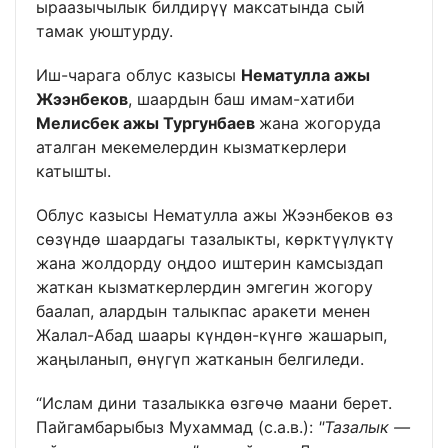
ыраазычылык билдирүү максатында сый
тамак уюштурду.
Иш-чарага облус казысы
Нематулла ажы
Жээнбеков
, шаардын баш имам-хатиби
Мелисбек ажы Тургунбаев
жана жогоруда
аталган мекемелердин кызматкерлери
катышты.
Облус казысы Нематулла ажы Жээнбеков өз
сөзүндө шаардагы тазалыкты, көрктүүлүктү
жана жолдорду оңдоо иштерин камсыздап
жаткан кызматкерлердин эмгегин жогору
баалап, алардын талыкпас аракети менен
Жалал-Абад шаары күндөн-күнгө жашарып,
жаңыланып, өнүгүп жатканын белгиледи.
“Ислам дини тазалыкка өзгөчө маани берет.
Пайгамбарыбыз Мухаммад (с.а.в.):
"Тазалык —