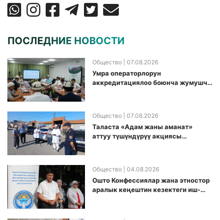
ПОСЛЕДНИЕ НОВОСТИ
Общество
| 07.08.2026
Умра операторлорун
аккредитациялоо боюнча жумушчу
топ аккредитация өткөрүү күнүн
белгиледи
Общество
| 07.08.2026
Таласта «Адам жаны аманат»
аттуу түшүндүрүү акциясы
өткөрүлдү
Общество
| 04.08.2026
Ошто Конфессиялар жана этностор
аралык кеңештин кезектеги иш-
чарасы уюштурулду