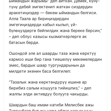
ыймандын жарымы"
деп айткан. Демек, күнү-
түнү дебей эмгектенип жаткан сиздердин
аракетиңиздер — бекем ыймандын белгиси.
Алла Таала ар бириңиздердин
эмгегиңиздерди кабыл кылып, үй-
бүлөңүздөргө бейпилдик жана береке берсин,”
– деп облус казысы кызматкерлерге ак
батасын берди.
Ошондой эле ал шаарды таза жана көрктүү
кармоо иши бир гана тиешелүү мекемелердин
эмес, бардык шаар тургундарынын да
милдети экенин баса белгилеп:
“Тазалык жана көрктөндүрүү ишине ар
бирибиз салым кошууга тийишпиз,” – деп
жалпы элди активдүү болууга чакырды.
Шаардын баш имам-хатиби Мелисбек ажы
Тургунбаев бул иш-чара облус казысынын