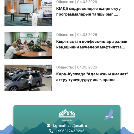
Общество
| 04.08.2026
КМДБ медреселерге жаңы окуу
программаларын тапшырып,
санариптик билим берүү боюнча
долбоорду ишке киргизди
Общество
| 04.08.2026
Кыргызстан конфессиялар аралык
кеӊешинин мүчөлөрү муфтиятта
болушту
Общество
| 04.08.2026
Кара-Кулжада "Адам жаны аманат"
аттуу түшүндүрүү иш-чарасы
өткөрүлдү
kg_muftiyat@mail.ru
+996312430206