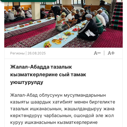
|
Регионы
| 26.08.2025
Жалал-Абадда тазалык
кызматкерлерине сый тамак
уюштурулду
Жалал-Абад облусунун мусулмандарынын
казыяты шаардык хатибият менен биргеликте
тазалык ишканасынын, жашылдандыруу жана
көрктөндүрүү чарбасынын, ошондой эле жол
куруу ишканасынын кызматкерлерине