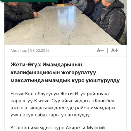
|
Аймактар
| 03.02.2026
Жети-Өгүз: Имамдарынын
квалификациясын жогорулатуу
максатында имамдык курс уюштурулду
Ысык-Көл облусунун Жети-Өгүз районуна
караштуу Кызыл-Суу айылындагы «Каныбек
ажы» атындагы медреседе район имамдары
үчүн окуу сабактары уюштурулду.
Аталган имамдык курс Азирети Муфтий