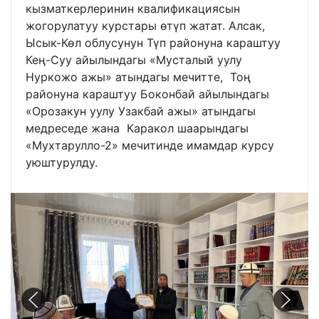
кызматкерлеринин квалификациясын
жогорулатуу курстары өтүп жатат. Алсак,
Ысык-Көл облусунун Түп районуна караштуу
Кең-Суу айылындагы «Мусталый уулу
Нуркожо ажы» атындагы мечитте, Тоң
районуна караштуу Боконбай айылындагы
«Орозакун уулу Узакбай ажы» атындагы
медреседе жана Каракол шаарындагы
«Мухтарулло-2» мечитинде имамдар курсу
уюштурулду.