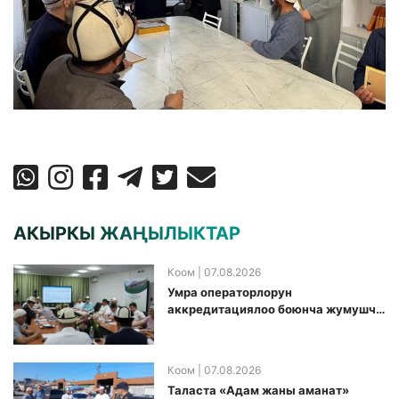
АКЫРКЫ ЖАҢЫЛЫКТАР
Коом
| 07.08.2026
Умра операторлорун
аккредитациялоо боюнча жумушчу
топ аккредитация өткөрүү күнүн
белгиледи
Коом
| 07.08.2026
Таласта «Адам жаны аманат»