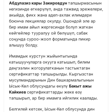
Абдулазиз кары Закировдун
тапшырмасынын
негизинде өткөрүлүп, анда тажвид эрежелери,
акыйда, фикх жана адеп-ахлак илимдери
боюнча лекциялар окулду. Ошондой эле ар
бир имам айыл жергесинде болуп жаткан
көйгөйлөр тууралуу ой бөлүшүп, сабак
соңунда суроо-жооп форматында пикир
алышуу болду.
Имамдык курстун жыйынтыгында
катышуучуларга окууга катышып, билим
деңгээлин жогорулатканын тастыктаган
сертификаттар тапшырылды. Кыргызстан
мусулмандарынын Дин башкармалыгынын
Ысык-Көл облусундагы өкүлү
Бакыт ажы
Кайкиев
сертификаттарды жеке өзү
тапшырып, ар бир имамга ийгилик каалады.
Белгилей кетсек, Ысык-Көл облусунда дин