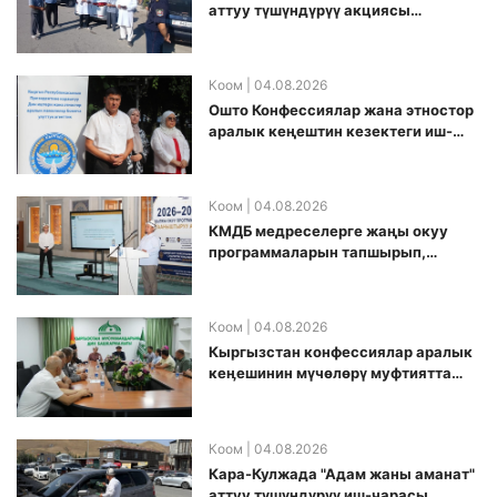
аттуу түшүндүрүү акциясы
өткөрүлдү
Коом
| 04.08.2026
Ошто Конфессиялар жана этностор
аралык кеңештин кезектеги иш-
чарасы уюштурулду
Коом
| 04.08.2026
КМДБ медреселерге жаңы окуу
программаларын тапшырып,
санариптик билим берүү боюнча
долбоорду ишке киргизди
Коом
| 04.08.2026
Кыргызстан конфессиялар аралык
кеӊешинин мүчөлөрү муфтиятта
болушту
Коом
| 04.08.2026
Кара-Кулжада "Адам жаны аманат"
аттуу түшүндүрүү иш-чарасы