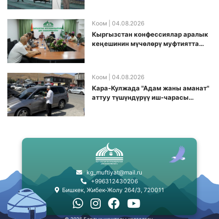
долбоорду ишке киргизди
Коом
| 04.08.2026
Кыргызстан конфессиялар аралык
кеӊешинин мүчөлөрү муфтиятта
болушту
Коом
| 04.08.2026
Кара-Кулжада "Адам жаны аманат"
аттуу түшүндүрүү иш-чарасы
өткөрүлдү
kg_muftiyat@mail.ru
+996312430206
Бишкек, Жибек-Жолу 264/3, 720011
© 2026 Бардык укуктары корголгон.