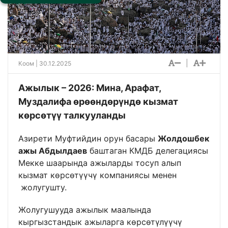
|
Коом
| 30.12.2025
Ажылык – 2026: Мина, Арафат,
Муздалифа өрөөндөрүндө кызмат
көрсөтүү талкууланды
Азирети Муфтийдин орун басары
Жолдошбек
ажы Абдылдаев
баштаган КМДБ делегациясы
Мекке шаарында ажыларды тосуп алып
кызмат көрсөтүүчү компаниясы менен
жолугушту.
Жолугушууда ажылык маалында
кыргызстандык ажыларга көрсөтүлүүчү