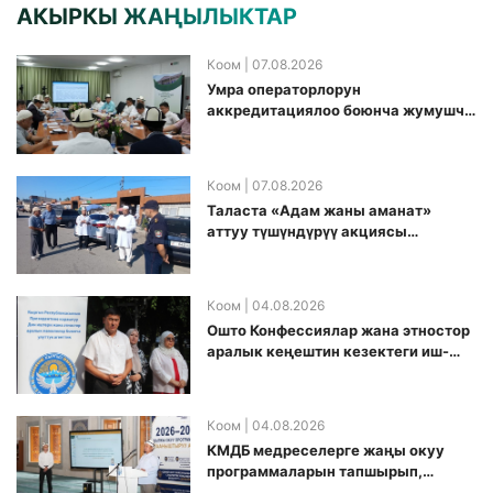
АКЫРКЫ ЖАҢЫЛЫКТАР
Коом
| 07.08.2026
Умра операторлорун
аккредитациялоо боюнча жумушчу
топ аккредитация өткөрүү күнүн
белгиледи
Коом
| 07.08.2026
Таласта «Адам жаны аманат»
аттуу түшүндүрүү акциясы
өткөрүлдү
Коом
| 04.08.2026
Ошто Конфессиялар жана этностор
аралык кеңештин кезектеги иш-
чарасы уюштурулду
Коом
| 04.08.2026
КМДБ медреселерге жаңы окуу
программаларын тапшырып,
санариптик билим берүү боюнча