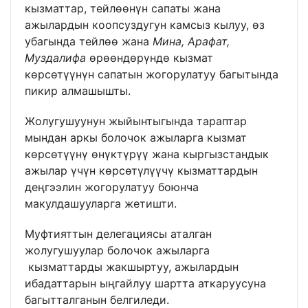
кызматтар, тейлөөнүн сапаты жана
ажылардын коопсуздугун камсыз кылуу, өз
убагында тейлөө жана
Мина, Арафат,
Муздалифа
өрөөндөрүндө кызмат
көрсөтүүнүн сапатын жогорулатуу багытында
пикир алмашышты.
Жолугушуунун жыйынтыгында тараптар
мындан аркы болочок ажыларга кызмат
көрсөтүүнү өнүктүрүү жана кыргызстандык
ажылар үчүн көрсөтүлүүчү кызматтардын
деңгээлин жогорулатуу боюнча
макулдашууларга жетишти.
Муфтияттын делегациясы аталган
жолугушуулар болочок ажыларга
кызматтарды жакшыртуу, ажылардын
ибадаттарын ыңгайлуу шартта аткаруусуна
багытталганын белгиледи.