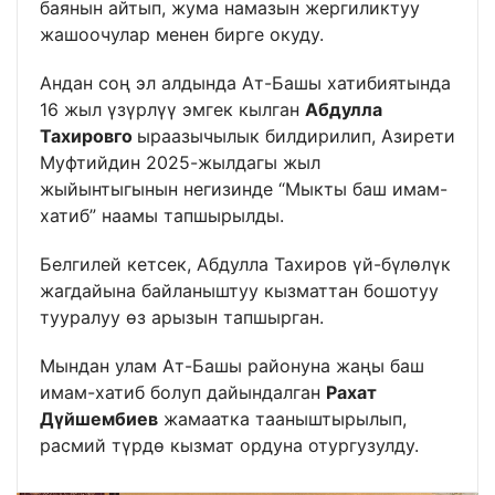
баянын айтып, жума намазын жергиликтуу
жашоочулар менен бирге окуду.
Андан соң эл алдында Ат-Башы хатибиятында
16 жыл үзүрлүү эмгек кылган
Абдулла
Тахировго
ыраазычылык билдирилип, Азирети
Муфтийдин 2025-жылдагы жыл
жыйынтыгынын негизинде “Мыкты баш имам-
хатиб” наамы тапшырылды.
Белгилей кетсек, Абдулла Тахиров үй-бүлөлүк
жагдайына байланыштуу кызматтан бошотуу
тууралуу өз арызын тапшырган.
Мындан улам Ат-Башы районуна жаңы баш
имам-хатиб болуп дайындалган
Рахат
Дүйшембиев
жамаатка тааныштырылып,
расмий түрдө кызмат ордуна отургузулду.