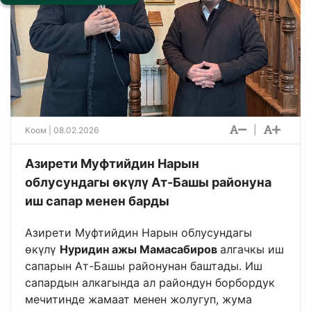
|
Коом
| 08.02.2026
Азирети Муфтийдин Нарын
облусундагы өкүлү Ат-Башы районуна
иш сапар менен барды
Азирети Муфтийдин Нарын облусундагы
өкүлү
Нуридин ажы Мамасабиров
алгачкы иш
сапарын Ат-Башы районунан баштады. Иш
сапардын алкагында ал райондун борбордук
мечитинде жамаат менен жолугуп, жума