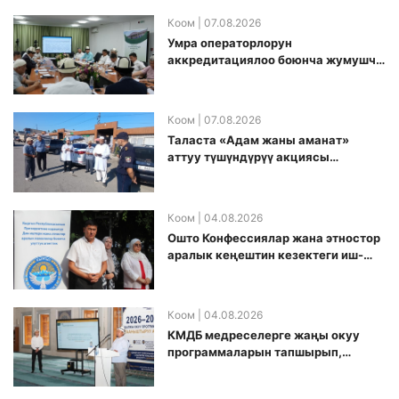
Коом
| 07.08.2026
Умра операторлорун
аккредитациялоо боюнча жумушчу
топ аккредитация өткөрүү күнүн
белгиледи
Коом
| 07.08.2026
Таласта «Адам жаны аманат»
аттуу түшүндүрүү акциясы
өткөрүлдү
Коом
| 04.08.2026
Ошто Конфессиялар жана этностор
аралык кеңештин кезектеги иш-
чарасы уюштурулду
Коом
| 04.08.2026
КМДБ медреселерге жаңы окуу
программаларын тапшырып,
санариптик билим берүү боюнча
долбоорду ишке киргизди