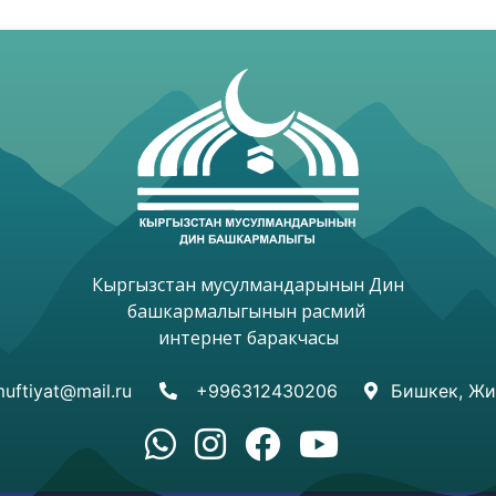
Кыргызстан мусулмандарынын Дин

башкармалыгынын расмий 

интернет баракчасы

uftiyat@mail.ru
+996312430206
Бишкек, Жи