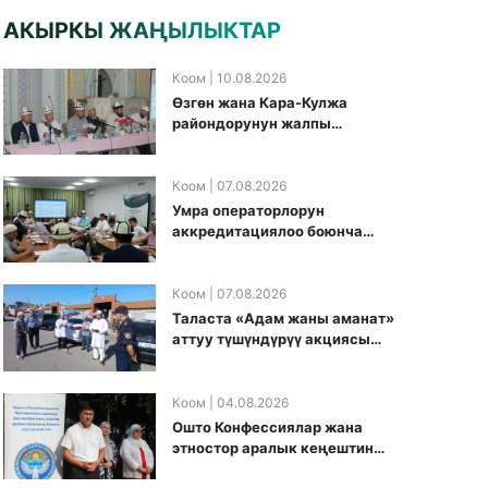
АКЫРКЫ ЖАҢЫЛЫКТАР
Коом
| 10.08.2026
Өзгөн жана Кара-Кулжа
райондорунун жалпы
имамдарына Ажылык боюнча
алгачкы жолу жыйын
өткөрүлдү
Коом
| 07.08.2026
Умра операторлорун
аккредитациялоо боюнча
жумушчу топ аккредитация
өткөрүү күнүн белгиледи
Коом
| 07.08.2026
Таласта «Адам жаны аманат»
аттуу түшүндүрүү акциясы
өткөрүлдү
Коом
| 04.08.2026
Ошто Конфессиялар жана
этностор аралык кеңештин
кезектеги иш-чарасы