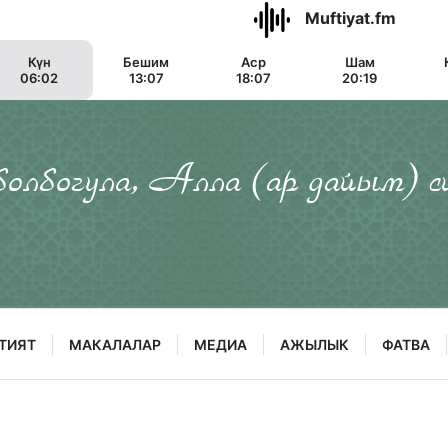
Muftiyat.fm
Күн
Бешим
Аср
Шам
06:02
13:07
18:07
20:19
 болбогула, Алла (ар дайым) с
ТИЯТ
МАКАЛАЛАР
МЕДИА
АЖЫЛЫК
ФАТВА