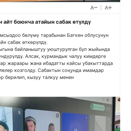
|
 айт боюнча атайын сабак өтүлдү
мсыздоо бөлүмү тарабынан Баткен облусунун
йн сабак өткөрүлдү.
ыгына байланыштуу уюштурулган бул жыйында
ндүрүлдү. Алсак, курмандык чалуу кимдерге
лар жараары жана ибадатты кайсы убакыттарда
лелер козголду. Сабактын соңунда имамдар
р берилип, кызуу талкуу менен