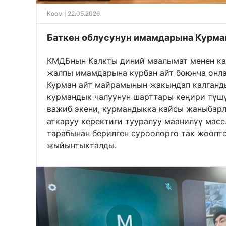
Коом
| 22.05.2026
Баткен облусунун имамдарына Курман
КМДБнын Калкты диний маалымат менен ка
жалпы имамдарына курбан айт боюнча онла
Курман айт майрамынын жакындап калганд
курмандык чалуунун шарттары кеңири түшү
важиб экени, курмандыкка кайсы жаныбар
аткаруу керектиги тууралуу маанилүү масе
тарабынан берилген суроолорго так жоопто
жыйынтыкталды.