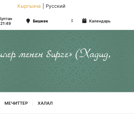
Кыргызча
|
Русский
Куптан
Календарь
21:49
илер менен бирге» (Хадид,
МЕЧИТТЕР
ХАЛАЛ