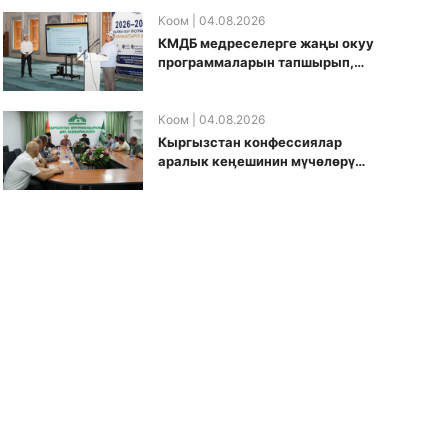
уюштурулду
Коом
| 04.08.2026
КМДБ медреселерге жаңы окуу
программаларын тапшырып,
санариптик билим берүү
боюнча долбоорду ишке
киргизди
Коом
| 04.08.2026
Кыргызстан конфессиялар
аралык кеӊешинин мүчөлөрү
муфтиятта болушту