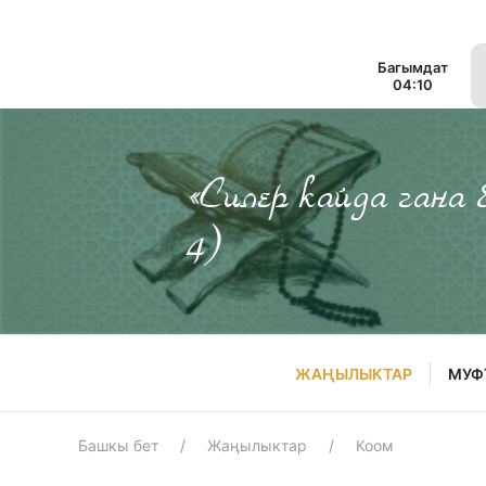
Багымдат
04:10
«Силер кайда гана
4)
ЖАҢЫЛЫКТАР
МУФ
Башкы бет
Жаңылыктар
Коом