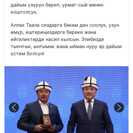
дайым үзүрүн берип, урмат-сый менен
коштолсун.
Аллах Таала сиздерге бекем ден соолук, узун
өмүр, иштериңиздерге береке жана
ийгиликтерди насип кылсын. Элибизде
тынчтык, ынтымак жана ыйман нуру ар дайым
үстөм болсун!