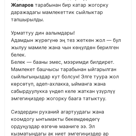
Жапаров
тарабынан бир катар жогорку
даражадагы мамлекеттик сыйлыктар
тапшырылды.
Урматтуу дин аалымдары!
Адамдын жүрөгүнө эң тез жеткен жол — бул
жылуу мамиле жана чын көңүлдөн берилген
белек.
Белек — бааны эмес, мээримди билдирет.
Мамлекет башчысы тарабынан ыйгарылган
сыйлыгыңыздар кут болсун! Элге туура жол
көрсөтүп, адеп-ахлакка, ыйманга жана
сабырдуулукка үндөп келе жаткан үзүрлүү
эмгегиңиздер жогорку баага татыктуу.
Сиздердин руханий агартуудагы жана
коомдогу ынтымакты бекемдөөдөгү
ордуңуздар өзгөчө мааниге ээ. Эл
кызматындагы ак ниет эмгегиңиздер ар