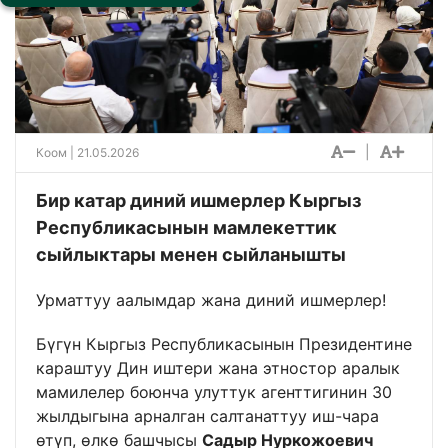
|
Коом
| 21.05.2026
Бир катар диний ишмерлер Кыргыз
Республикасынын мамлекеттик
сыйлыктары менен сыйланышты
Урматтуу аалымдар жана диний ишмерлер!
Бүгүн Кыргыз Республикасынын Президентине
караштуу Дин иштери жана этностор аралык
мамилелер боюнча улуттук агенттигинин 30
жылдыгына арналган салтанаттуу иш-чара
өтүп, өлкө башчысы
Садыр Нуркожоевич