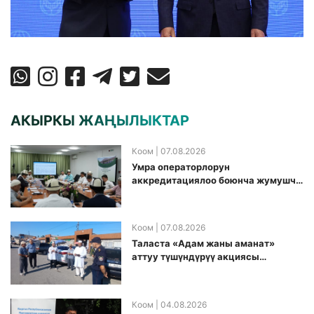
АКЫРКЫ ЖАҢЫЛЫКТАР
Коом
| 07.08.2026
Умра операторлорун
аккредитациялоо боюнча жумушчу
топ аккредитация өткөрүү күнүн
белгиледи
Коом
| 07.08.2026
Таласта «Адам жаны аманат»
аттуу түшүндүрүү акциясы
өткөрүлдү
Коом
| 04.08.2026