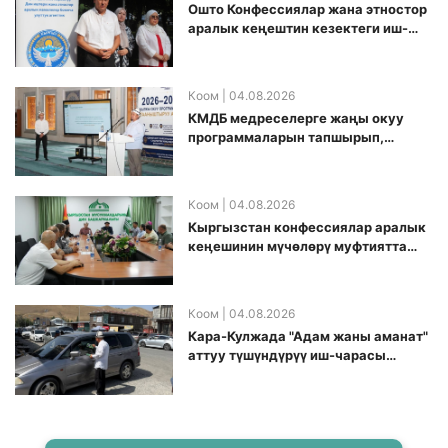
Ошто Конфессиялар жана этностор
аралык кеңештин кезектеги иш-
чарасы уюштурулду
Коом
| 04.08.2026
КМДБ медреселерге жаңы окуу
программаларын тапшырып,
санариптик билим берүү боюнча
долбоорду ишке киргизди
Коом
| 04.08.2026
Кыргызстан конфессиялар аралык
кеӊешинин мүчөлөрү муфтиятта
болушту
Коом
| 04.08.2026
Кара-Кулжада "Адам жаны аманат"
аттуу түшүндүрүү иш-чарасы
өткөрүлдү