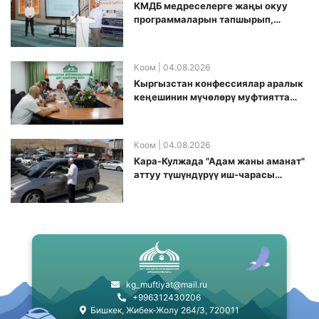
КМДБ медреселерге жаңы окуу
программаларын тапшырып,
санариптик билим берүү боюнча
долбоорду ишке киргизди
Коом
| 04.08.2026
Кыргызстан конфессиялар аралык
кеӊешинин мүчөлөрү муфтиятта
болушту
Коом
| 04.08.2026
Кара-Кулжада "Адам жаны аманат"
аттуу түшүндүрүү иш-чарасы
өткөрүлдү
kg_muftiyat@mail.ru
+996312430206
Бишкек, Жибек-Жолу 264/3, 720011