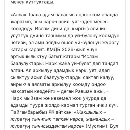
менен куттуктады.
«Аллах Таала адам баласын эң көркөм абалда
жаратып, аны нарк-насил, уят-адеп менен
кооздоду. Ислам дини да, кыргыз элинин
улуттук дүйнө таанымы да үй-бүлөнү коомдун
негизи, ал эми аялды ошол үй-бүлөнүн жүрөгү
катары карайт. КМДБ 2026-жыл үчүн
артыкчылыктуу багыт катары “Ислам
баалулуктары: Нарк жана үй-бүлө” деп тандап
алган. Ал аркылуу адамдык нарк, уят, адеп
сыяктуу асыл баалуулуктарды сактап калуу,
айрыкча аялзаты аркылуу коомду оңдоо
максатын көздөйт» – деген Равшан ажы, –
Нарк мыйзам же көзөмөл жок учурда да
адамды туура жолдо кармап турган ички күч.
Пайгамбарыбыз ﷺ айткан:
«Жакшылык –
жүрөгүң тынчтык тапкан нерсе, жамандык –
жүрөгүң тынчсызданган нерсе»
(Муслим). Бул