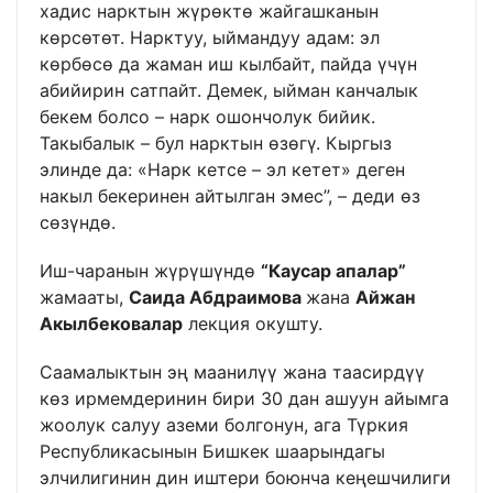
хадис нарктын жүрөктө жайгашканын
көрсөтөт. Нарктуу, ыймандуу адам: эл
көрбөсө да жаман иш кылбайт, пайда үчүн
абийирин сатпайт. Демек, ыйман канчалык
бекем болсо – нарк ошончолук бийик.
Такыбалык – бул нарктын өзөгү. Кыргыз
элинде да: «Нарк кетсе – эл кетет» деген
накыл бекеринен айтылган эмес”, – деди өз
сөзүндө.
Иш-чаранын жүрүшүндө
“Каусар апалар”
жамааты,
Саида Абдраимова
жана
Айжан
Акылбековалар
лекция окушту.
Саамалыктын эң маанилүү жана таасирдүү
көз ирмемдеринин бири 30 дан ашуун айымга
жоолук салуу аземи болгонун, ага Түркия
Республикасынын Бишкек шаарындагы
элчилигинин дин иштери боюнча кеңешчилиги