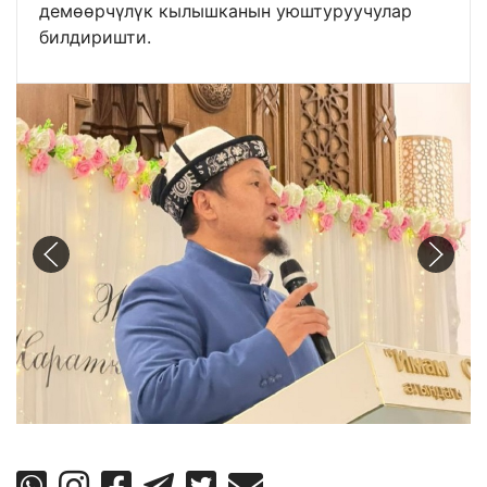
демөөрчүлүк кылышканын уюштуруучулар
билдиришти.