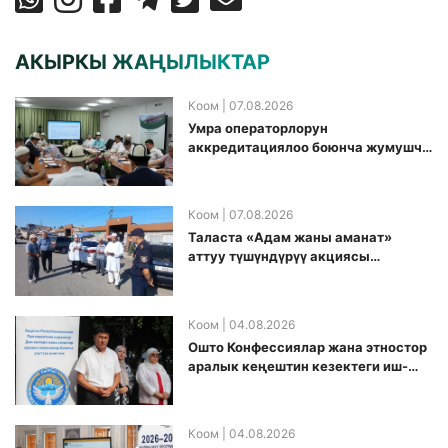
АКЫРКЫ ЖАҢЫЛЫКТАР
Коом
| 07.08.2026
Умра операторлорун
аккредитациялоо боюнча жумушчу
топ аккредитация өткөрүү күнүн
белгиледи
Коом
| 07.08.2026
Таласта «Адам жаны аманат»
аттуу түшүндүрүү акциясы
өткөрүлдү
Коом
| 04.08.2026
Ошто Конфессиялар жана этностор
аралык кеңештин кезектеги иш-
чарасы уюштурулду
Коом
| 04.08.2026