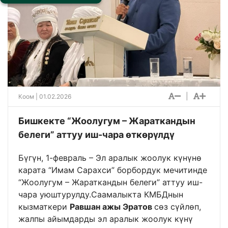
|
Коом
| 01.02.2026
Бишкекте “Жоолугум – Жараткандын
белеги” аттуу иш-чара өткөрүлдү
Бүгүн, 1-февраль – Эл аралык жоолук күнүнө
карата “Имам Сарахси” борбордук мечитинде
“Жоолугум – Жараткандын белеги” аттуу иш-
чара уюштурулду.Саамалыкта КМБДнын
кызматкери
Равшан ажы Эратов
сөз сүйлөп,
жалпы айымдарды эл аралык жоолук күнү