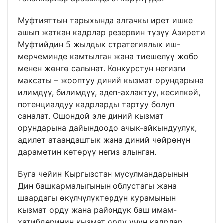
Муфтияттын тарыхында алгачкы ирет ишке
ашып жаткан кадрлар резервин түзүү Азирети
Муфтийдин 5 жылдык стратегиялык иш-
мерчеминде камтылган жана тиешелүү жобо
менен жөнгө салынат. Конкурстун негизги
максаты – жооптуу диний кызмат орундарына
илимдүү, билимдүү, адеп-ахлактуу, кесипкөй,
потенциалдуу кадрларды тартуу болуп
саналат. Ошондой эле диний кызмат
орундарына дайындоодо ачык-айкындуулук,
адилет атаандаштык жана диний чөйрөнүн
дараметин көтөрүү негиз алынган.
Буга чейин Кыргызстан мусулмандарынын
Дин башкармалыгынын облустагы жана
шаардагы өкүлчүлүктөрдүн курамынын
кызмат орду жана райондук баш имам-
хатибдеринин кызмат орду үчүн кадрлар