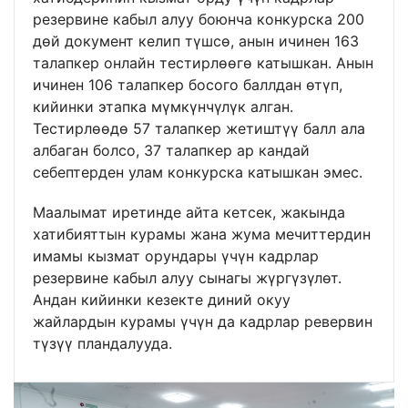
резервине кабыл алуу боюнча конкурска 200
дөй документ келип түшсө, анын ичинен 163
талапкер онлайн тестирлөөгө катышкан. Анын
ичинен 106 талапкер босого баллдан өтүп,
кийинки этапка мүмкүнчүлүк алган.
Тестирлөөдө 57 талапкер жетиштүү балл ала
албаган болсо, 37 талапкер ар кандай
себептерден улам конкурска катышкан эмес.
Маалымат иретинде айта кетсек, жакында
хатибияттын курамы жана жума мечиттердин
имамы кызмат орундары үчүн кадрлар
резервине кабыл алуу сынагы жүргүзүлөт.
Андан кийинки кезекте диний окуу
жайлардын курамы үчүн да кадрлар ревервин
түзүү пландалууда.