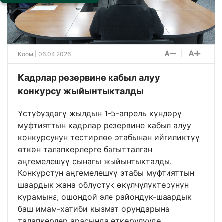
|
Коом
| 06.04.2026
Кадрлар резервине кабыл алуу
конкурсу жыйынтыкталды
Үстүбүздөгү жылдын 1-5-апрель күндөрү
муфтияттын кадрлар резервине кабыл алуу
конкурсунун тестирлөө этабынан ийгиликтүү
өткөн талапкерлерге багытталган
аңгемелешүү сынагы жыйынтыкталды.
Конкурстун аңгемелешүү этабы муфтияттын
шаардык жана облустук өкүлчүлүктөрүнүн
курамына, ошондой эле райондук-шаардык
баш имам-хатиби кызмат орундарына
талапкерлер арасында өткөрүлүүдө.