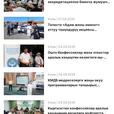
аккредитациялоо боюнча жумушчу
топ аккредитация өткөрүү күнүн
белгиледи
Коом
| 07.08.2026
Таласта «Адам жаны аманат»
аттуу түшүндүрүү акциясы
өткөрүлдү
Коом
| 04.08.2026
Ошто Конфессиялар жана этностор
аралык кеңештин кезектеги иш-
чарасы уюштурулду
Коом
| 04.08.2026
КМДБ медреселерге жаңы окуу
программаларын тапшырып,
санариптик билим берүү боюнча
долбоорду ишке киргизди
Коом
| 04.08.2026
Кыргызстан конфессиялар аралык
кеӊешинин мүчөлөрү муфтиятта