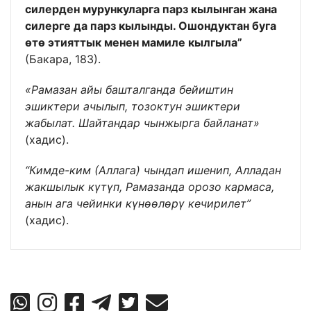
силерден мурункуларга парз кылынган жана
силерге да парз кылынды. Ошондуктан буга
өтө этияттык менен мамиле кылгыла”
(Бакара, 183).
«Рамазан айы башталганда бейиштин
эшиктери ачылып, тозоктун эшиктери
жабылат. Шайтандар чынжырга байланат»
(хадис).
“Кимде-ким (Аллага) чындап ишенип, Алладан
жакшылык күтүп, Рамазанда орозо кармаса,
анын ага чейинки күнөөлөрү кечирилет”
(хадис).