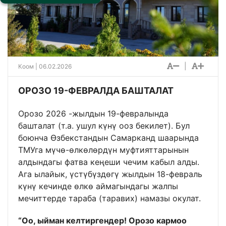
|
Коом
| 06.02.2026
ОРОЗО 19-ФЕВРАЛДА БАШТАЛАТ
Орозо 2026 -жылдын 19-февралында
башталат (т.а. ушул күнү ооз бекилет). Бул
боюнча Өзбекстандын Самарканд шаарында
ТМУга мүчө-өлкөлөрдүн муфтияттарынын
алдындагы фатва кеңеши чечим кабыл алды.
Ага ылайык, үстүбүздөгү жылдын 18-февраль
күнү кечинде өлкө аймагындагы жалпы
мечиттерде тараба (таравих) намазы окулат.
“Oo, ыйман келтиргендер! Орозо кармоо