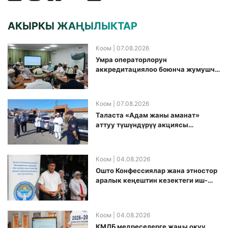
АКЫРКЫ ЖАҢЫЛЫКТАР
Коом
| 07.08.2026
Умра операторлорун
аккредитациялоо боюнча жумушчу
топ аккредитация өткөрүү күнүн
белгиледи
Коом
| 07.08.2026
Таласта «Адам жаны аманат»
аттуу түшүндүрүү акциясы
өткөрүлдү
Коом
| 04.08.2026
Ошто Конфессиялар жана этностор
аралык кеңештин кезектеги иш-
чарасы уюштурулду
Коом
| 04.08.2026
КМДБ медреселерге жаңы окуу