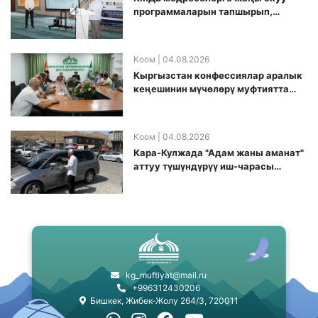
программаларын тапшырып,
санариптик билим берүү боюнча
долбоорду ишке киргизди
Коом
| 04.08.2026
Кыргызстан конфессиялар аралык
кеӊешинин мүчөлөрү муфтиятта
болушту
Коом
| 04.08.2026
Кара-Кулжада "Адам жаны аманат"
аттуу түшүндүрүү иш-чарасы
өткөрүлдү
kg_muftiyat@mail.ru
+996312430206
Бишкек, Жибек-Жолу 264/3, 720011