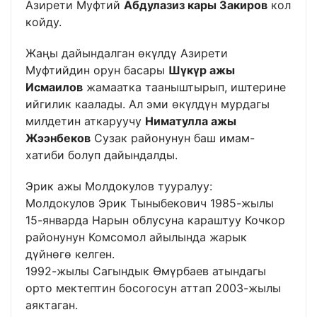
Азирети Муфтий
Абдулазиз кары Закиров
кол
койду.
Жаңы дайындалган өкүлдү Азирети
Муфтийдин орун басары
Шүкүр ажы
Исмаилов
жамаатка тааныштырып, иштерине
ийгилик каалады. Ал эми өкүлдүн мурдагы
милдетин аткаруучу
Ниматулла ажы
Жээнбеков
Сузак районунун баш имам-
хатиби болуп дайындалды.
Эрик ажы Молдокулов тууралуу:
Молдокулов Эрик Тыныбекович 1985-жылы
15-январда Нарын облусуна караштуу Кочкор
районунун Комсомол айылында жарык
дүйнөгө келген.
1992-жылы Сагындык Өмүрбаев атындагы
орто мектептин босогосун аттап 2003-жылы
аяктаган.