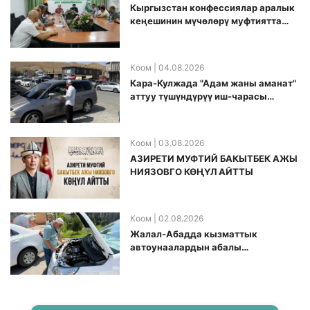
Кыргызстан конфессиялар аралык
кеӊешинин мүчөлөрү муфтиятта
болушту
Коом
| 04.08.2026
Кара-Кулжада "Адам жаны аманат"
аттуу түшүндүрүү иш-чарасы
өткөрүлдү
Коом
| 03.08.2026
АЗИРЕТИ МУФТИЙ БАКЫТБЕК АЖЫ
НИЯЗОВГО КӨҢҮЛ АЙТТЫ
Коом
| 02.08.2026
Жалал-Абадда кызматтык
автоунаалардын абалы
текшерилди