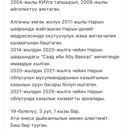
2004-жылы КИУга тапшырып, 2009-жылы
ийгиликтүү аяктаган.
Алгачкы эмгек жолун 2011-жылы Нарын
шаарында жайгашкан Нарын диний
медресесинде окутуучулук жана жетекчилик
кызматынан баштаган.
2014-жылдан 2020-жылга чейин Нарын
шаарындагы “Саад ибн Абу Ваккас” мечитинде
имамдык кылган.
2020-жылдан 2021-жылга чейин Нарын
облусунун мусулмандарынын казыятынын
казынын орун басары болуп иштеген.
2021-жылдан 2026-жылга чейин Нарын
облусунда казылык кызматты аркалады.
Үй-бүлөлүү; 3 уул, 1 кызы бар.
Ата-энеси дыйканчылык менен алектенет.
Беш бир тууган.