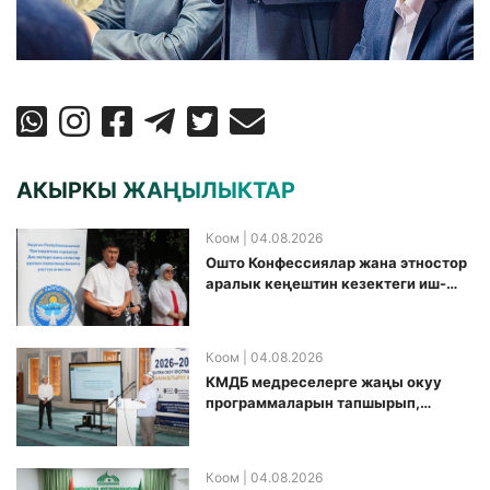
АКЫРКЫ ЖАҢЫЛЫКТАР
Коом
| 04.08.2026
Ошто Конфессиялар жана этностор
аралык кеңештин кезектеги иш-
чарасы уюштурулду
Коом
| 04.08.2026
КМДБ медреселерге жаңы окуу
программаларын тапшырып,
санариптик билим берүү боюнча
долбоорду ишке киргизди
Коом
| 04.08.2026