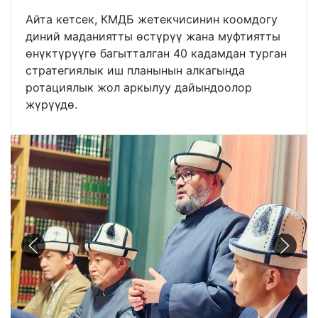
Айта кетсек, КМДБ жетекчисинин коомдогу
диний маданиятты өстүрүү жана муфтиятты
өнүктүрүүгө багытталган 40 кадамдан турган
стратегиялык иш планынын алкагында
ротациялык жол аркылуу дайындоолор
жүрүүдө.