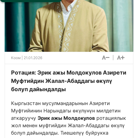
|
Коом
| 21.01.2026
Ротация: Эрик ажы Молдокулов Азирети
Муфтийдин Жалал-Абаддагы өкүлү
болуп дайындалды
Кыргызстан мусулмандарынын Азирети
Муфтийинин Нарындагы өкүлүнүн милдетин
аткаруучу
Эрик ажы Молдокулов
ротациялык
жол менен муфтийдин Жалал-Абаддагы өкүлү
болуп дайындалды. Тиешелүү буйрукка