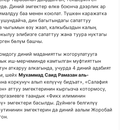
дө. Диний эмгектер өлкө боюнча дээрлик ар
ималдуу баа менен коюлат. Түшкөн каражатка
 ушундайча, дин багытындагы сапаттуу
өз чыгымын өзү жаап, калкыбыздын калың
кылуу элибизге сапаттуу жана туура нуктагы
рген бөлүм башчы.
оомдогу диний маданиятты жогорулатууга
ялык иш-мерчеминде камтылган муфтияттын
ун аткаруу алкагында, учурда 4 диний адабият
ым, шейх
Мухаммад Саид Рамазан аль-
на коркунуч алып келүүчү бидъат», «Салафия
он» аттуу эмгектеринин кыргызча котормосу,
ргазиевге таандык «Фикх илиминин
ү» эмгектери басылды. Дүйнөгө белгилүү
Бутининин эмгектерин да диний аалым Жоробай
гон.