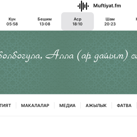
Muftiyat.fm
Күн
Бешим
Аср
Шам
05:58
13:08
18:10
20:23
 болбогула, Алла (ар дайым) с
ТИЯТ
МАКАЛАЛАР
МЕДИА
АЖЫЛЫК
ФАТВА