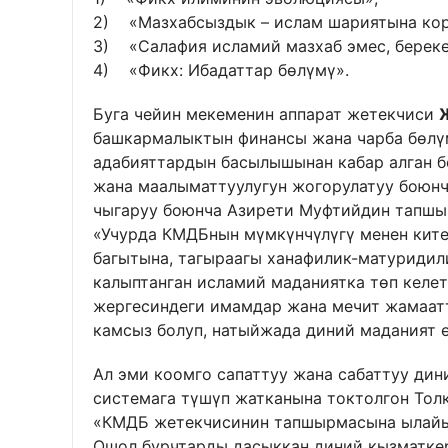
2) «Мазхабсыздык – ислам шариятына корк
3) «Салафия исламий мазхаб эмес, береке
4) «Фикх: Ибадаттар бөлүмү».
Буга чейин мекеменин аппарат жетекчиси
башкармалыктын финансы жана чарба бөл
адабияттардын басылышынан кабар алган б
жана маалыматтуулугун жогорулатуу боюн
чыгаруу боюнча Азирети Муфтийдин тапшыр
«Учурда КМДБнын мүмкүнчүлүгү менен ките
багытына, тагыраагы ханафилик-матуридил
калыптанган исламий маданиятка төп келет.
жергесиндеги имамдар жана мечит жамаат
камсыз болуп, натыйжада диний маданият ө
Ал эми коомго сапаттуу жана сабаттуу ди
системага түшүп жатканына токтолгон Тол
«КМДБ жетекчисинин тапшырмасына ылайык,
Ошол бурчтарды дасыккан диний кызматкер