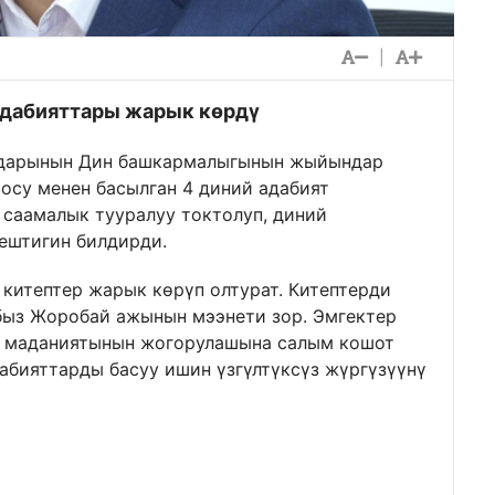
|
дабияттары жарык көрдү
андарынын Дин башкармалыгынын жыйындар
осу менен басылган 4 диний адабият
саамалык тууралуу токтолуп, диний
ештигин билдирди.
китептер жарык көрүп олтурат. Китептерди
быз Жоробай ажынын мээнети зор. Эмгектер
ам маданиятынын жогорулашына салым кошот
дабияттарды басуу ишин үзгүлтүксүз жүргүзүүнү