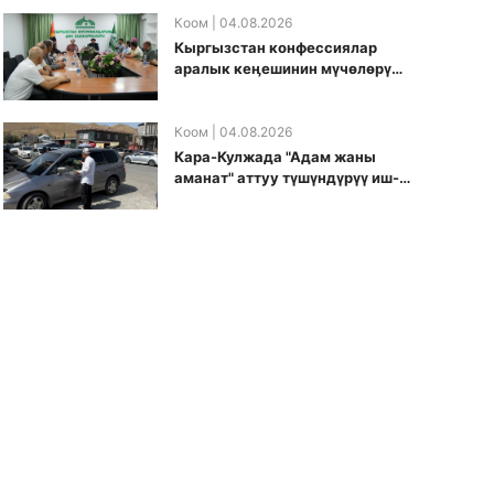
боюнча долбоорду ишке
киргизди
Коом
| 04.08.2026
Кыргызстан конфессиялар
аралык кеӊешинин мүчөлөрү
муфтиятта болушту
Коом
| 04.08.2026
Кара-Кулжада "Адам жаны
аманат" аттуу түшүндүрүү иш-
чарасы өткөрүлдү