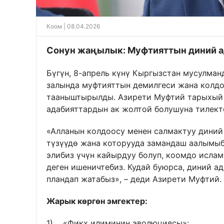
Коом
| 08.04.2026
Сонун жаңылык: Муфтияттын диний а
Бүгүн, 8-апрель күнү Кыргызстан мусулм
залында муфтияттын демилгеси жана колдо
тааныштырылды. Азирети Муфтий тарыхый 
адабияттардын ак жолтой болушуна тилект
«Алланын колдоосу менен салмактуу диний 
түзүүдө жана которууда замандаш аалымы
элибиз үчүн кайырдуу болуп, коомдо исл
деген ишеничтебиз. Кудай буюрса, диний а
пландап жатабыз», – деди Азирети Муфтий.
Жарык көргөн эмгектер:
1) «Фикх илиминин эволюциясы»;