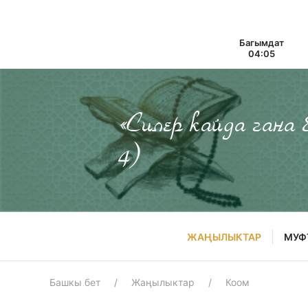
Багымдат
04:05
«Силер кайда гана
4)
ЖАҢЫЛЫКТАР
МУФ
Башкы бет
Жаңылыктар
Коом