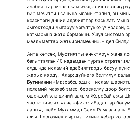
адабияттар менен камсыздоо иштери жүрүү
бир мечиттин санына ылайыкталып, эң мин
кезектеги диний адабияттар басылат. Мына
эмгектерди чыгаруу үзгүлтүккө учурабай, 
катмарына жете бермекчи. Ушул система ар
маалыматтар жеткирилмекчи», – деп билди
Айта кетсек, Муфтиятты өнүктүрүү жана к
багытталган 40 кадамдан турган стратеги
алдында исламий адабияттарды басуу пункт
жарык көрдү. Алар; дүйнөгө белгилүү аал
Бутининин
«Мазхабсыздык – ислам шарияты
исламий мазхаб эмес, берекелүү доор болг
ошондой эле диний аалым Жоробай ажы Ше
эволюциясы» жана «Фикх: Ибадаттар бөлүм
аалым, шейх Мухаммад Саид Рамазан аль-
ажы Шергазиев кыргыз тилине чебер котор