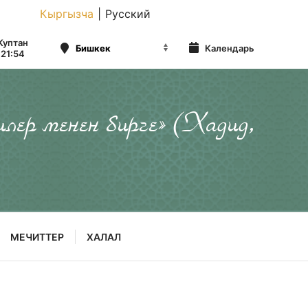
Кыргызча
|
Русский
Куптан
Календарь
21:54
илер менен бирге» (Хадид,
МЕЧИТТЕР
ХАЛАЛ