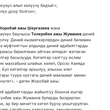
унуч алып келүүчү бидъат»;
лүү доор болгон»;
Жоробай ажы Шергазиев
жана
үмүнүн башчысы
Толкунбек ажы Жуманов
диний
олчу. Диний кызматкерлердин диний билимин
ча муфтияттын алдында диний адабияттарды
масы берилгенин айткан аппарат жетекчи:
птер басылууда. Китептер салттуу ислам
ик мазхабына ылайык келип, Орозо Азияда
 Бул китептер аркылуу, алыскы элет
тары туура нуктагы диний маалымат менен
нүгөт», – деген Жоробай ажы.
ний адабияттарды жайылтуу боюнча иштер
кунбек ажы Жуманов буларды билдирген:
 ар бир мечитте китеп бурчу уюштурулган.
лер тарабынан даярдалган, текшерилген