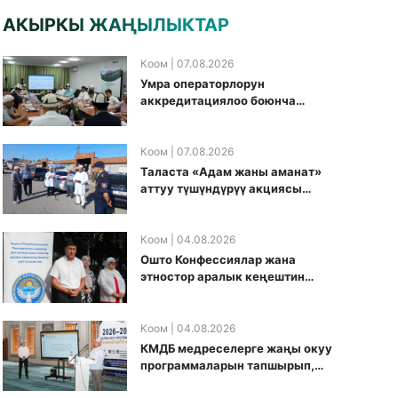
АКЫРКЫ ЖАҢЫЛЫКТАР
Коом
| 07.08.2026
Умра операторлорун
аккредитациялоо боюнча
жумушчу топ аккредитация
өткөрүү күнүн белгиледи
Коом
| 07.08.2026
Таласта «Адам жаны аманат»
аттуу түшүндүрүү акциясы
өткөрүлдү
Коом
| 04.08.2026
Ошто Конфессиялар жана
этностор аралык кеңештин
кезектеги иш-чарасы
уюштурулду
Коом
| 04.08.2026
КМДБ медреселерге жаңы окуу
программаларын тапшырып,
санариптик билим берүү