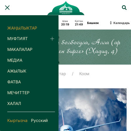
Багымдат
Күн
Бешим
Аср
Шам
Куптан
Календарь
04:10
06:02
13:07
18:07
20:19
21:49
ЖАҢЫЛЫКТАР
МУФТИЯТ
«Силер кайда гана болбогула, Алла (ар
МАКАЛАЛАР
дайым) силер менен бирге» (Хадид, 4)
МЕДИА
АЖЫЛЫК
Башкы бет
Жаңылыктар
Коом
ФАТВА
МЕЧИТТЕР
ХАЛАЛ
Кыргызча
Русский