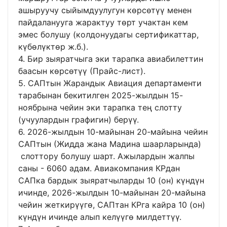
ашыруучу сыйымдуулугун көрсөтүү менен
пайдаланууга жарактуу төрт учактан кем
эмес болушу (колдонуудагы сертификаттар,
күбөлүктөр ж.б.).
4. Бир зыяратчыга эки тарапка авиабилеттин
баасын көрсөтүү (Прайс-лист).
5. САПтын Жарандык Авиация департаменти
тарабынан бекитилген 2025-жылдын 15-
ноябрына чейин эки тарапка тең слотту
(учуулардын графигин) берүү.
6. 2026-жылдын 10-майынан 20-майына чейин
САПтын (Жидда жана Мадина шаарларында)
слоттору болушу шарт. Ажылардын жалпы
саны - 6060 адам. Авиакомпания КРдан
САПка бардык зыяратчыларды 10 (он) күндүн
ичинде, 2026-жылдын 10-майынан 20-майына
чейин жеткирүүгө, САПтан КРга кайра 10 (он)
күндүн ичинде алып келүүгө милдеттүү.