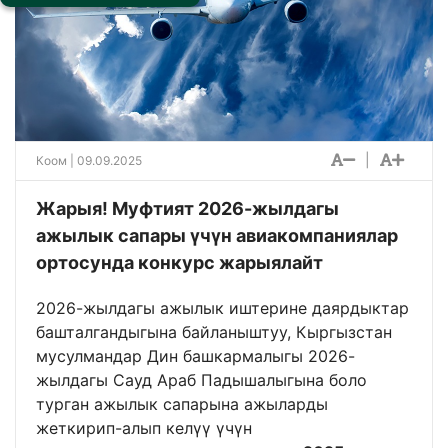
|
Коом
| 09.09.2025
Жарыя! Муфтият 2026-жылдагы
ажылык сапары үчүн авиакомпаниялар
ортосунда конкурс жарыялайт
2026-жылдагы ажылык иштерине даярдыктар
башталгандыгына байланыштуу, Кыргызстан
мусулмандар Дин башкармалыгы 2026-
жылдагы Сауд Араб Падышалыгына боло
турган ажылык сапарына ажыларды
жеткирип-алып келүү үчүн