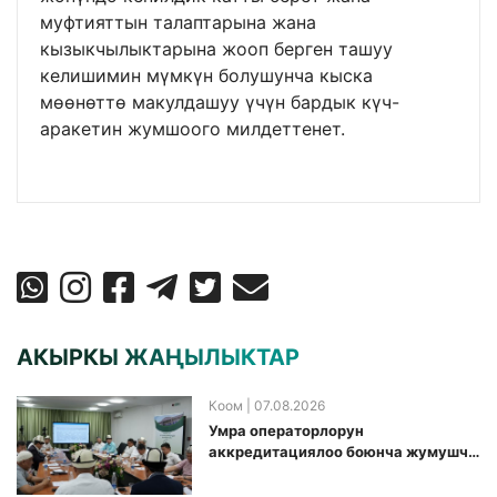
муфтияттын талаптарына жана
кызыкчылыктарына жооп берген ташуу
келишимин мүмкүн болушунча кыска
мөөнөттө макулдашуу үчүн бардык күч-
аракетин жумшоого милдеттенет.
АКЫРКЫ ЖАҢЫЛЫКТАР
Коом
| 07.08.2026
Умра операторлорун
аккредитациялоо боюнча жумушчу
топ аккредитация өткөрүү күнүн
белгиледи