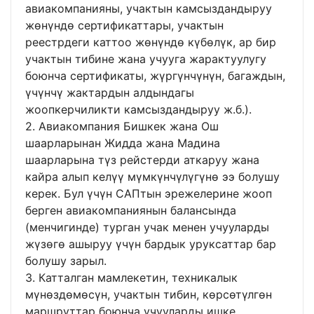
авиакомпанияны, учактын камсыздандыруу
жөнүндө сертификаттары, учактын
реестрдеги каттоо жөнүндө күбөлүк, ар бир
учактын тибине жана учууга жарактуулугу
боюнча сертификаты, жүргүнчүнүн, багаждын,
үчүнчү жактардын алдындагы
жоопкерчиликти камсыздандыруу ж.б.).
2. Авиакомпания Бишкек жана Ош
шаарларынан Жидда жана Мадина
шаарларына түз рейстерди аткаруу жана
кайра алып келүү мүмкүнчүлүгүнө ээ болушу
керек. Бул үчүн САПтын эрежелерине жооп
берген авиакомпаниянын балансында
(менчигинде) турган учак менен учууларды
жүзөгө ашыруу үчүн бардык уруксаттар бар
болушу зарыл.
3. Катталган мамлекетин, техникалык
мүнөздөмөсүн, учактын тибин, көрсөтүлгөн
маршруттар боюнча учууларды ишке