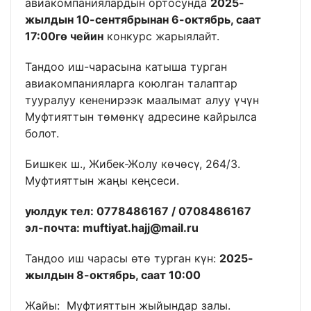
авиакомпаниялардын ортосунда
2025-
жылдын 10-сентябрынан 6-октябрь, саат
17:00гө чейин
конкурс жарыялайт.
Тандоо иш-чарасына катыша турган
авиакомпанияларга коюлган талаптар
тууралуу кененирээк маалымат алуу үчүн
Муфтияттын төмөнкү адресине кайрылса
болот.
Бишкек ш., Жибек-Жолу көчөсү, 264/3.
Муфтияттын жаңы кеңсеси.
уюлдук тел: 0778486167 / 0708486167
эл-почта: muftiyat.hajj@mail.ru
Тандоо иш чарасы өтө турган күн:
2025-
жылдын 8-октябрь, саат 10:00
Жайы: Муфтияттын жыйындар залы.