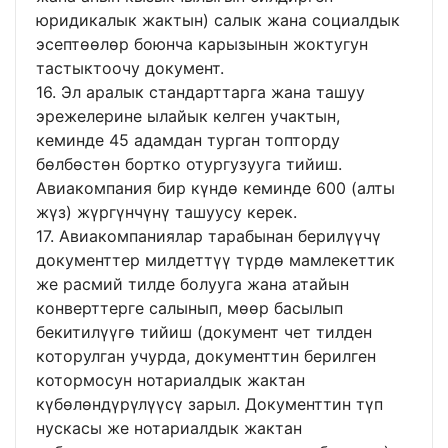
юридикалык жактын) салык жана социалдык
эсептөөлөр боюнча карызынын жоктугун
тастыктоочу документ.
16. Эл аралык стандарттарга жана ташуу
эрежелерине ылайык келген учактын,
кеминде 45 адамдан турган топторду
бөлбөстөн бортко отургузууга тийиш.
Авиакомпания бир күндө кеминде 600 (алты
жүз) жүргүнчүнү ташуусу керек.
17. Авиакомпаниялар тарабынан берилүүчү
документтер милдеттүү түрдө мамлекеттик
же расмий тилде болууга жана атайын
конверттерге салынып, мөөр басылып
бекитилүүгө тийиш (документ чет тилден
которулган учурда, документтин берилген
котормосун нотариалдык жактан
күбөлөндүрүлүүсү зарыл. Документтин түп
нускасы же нотариалдык жактан