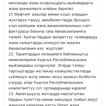
негизинде жана колдонуудагы мыйзамдарга
жана эрежелерге ылайык берилет.
21. Муфтият ажылар менен кошо алардын
жүктөрүн ташуу, авиабилеттерди брондоо
үчүн келишим жана авиакомпаниянын счет-
фактурасы боюнча гана Авиакомпанияга
төлөйт. Калган бардык милдеттүү төлөмдөрдү
жана салыктарды конкурстан жеңген
Авиакомпания өзү жүргүзөт.
22. Тараптардын келишимге байланыштуу
мамилелерине Кыргыз Республикасынын
мыйзамдары колдонулат. Эгерде талаш-
тартыштарды же пикир келишпестиктерди
сүйлөшүү жолу менен чечүү мүмкүн болбогон
учурда, алар Кыргыз Республикасынын
компетенттүү сот органдарында каралат.
23. Авиаташуучу жогоруда көрсөтүлгөн
бардык пункттар менен макулдук (кабыл алуу)
жөнүндө кепилдик катты берет жана