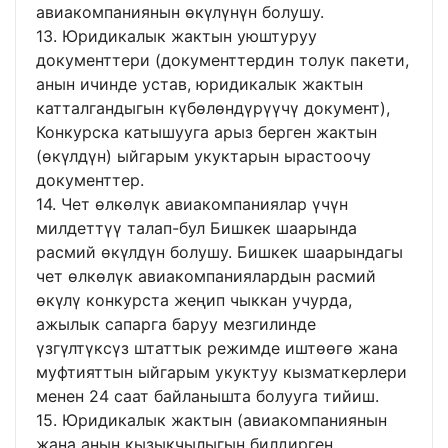
авиакомпаниянын өкүлүнүн болушу.
13. Юридикалык жактын уюштуруу
документтери (документтердин толук пакети,
анын ичинде устав, юридикалык жактын
катталгандыгын күбөлөндүрүүчү документ),
Конкурска катышууга арыз берген жактын
(өкүлдүн) ыйгарым укуктарын ырастоочу
документтер.
14. Чет өлкөлүк авиакомпаниялар үчүн
милдеттүү талап-бул Бишкек шаарында
расмий өкүлдүн болушу. Бишкек шаарындагы
чет өлкөлүк авиакомпаниялардын расмий
өкүлү конкурста жеңип чыккан учурда,
ажылык сапарга баруу мезгилинде
үзгүлтүксүз штаттык режимде иштөөгө жана
муфтияттын ыйгарым укуктуу кызматкерлери
менен 24 саат байланышта болууга тийиш.
15. Юридикалык жактын (авиакомпаниянын
жана анын кызыкчылыгын билдирген