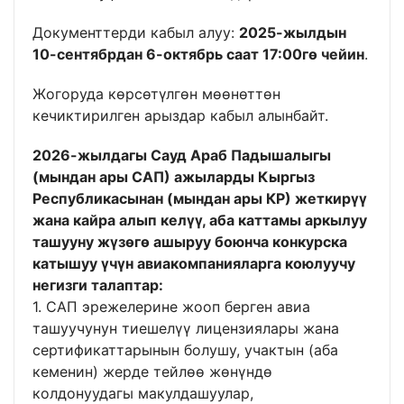
Документтерди кабыл алуу:
2025-жылдын
10-сентябрдан 6-октябрь саат 17:00гө чейин
.
Жогоруда көрсөтүлгөн мөөнөттөн
кечиктирилген арыздар кабыл алынбайт.
2026-жылдагы Сауд Араб Падышалыгы
(мындан ары САП) ажыларды Кыргыз
Республикасынан (мындан ары КР) жеткирүү
жана кайра алып келүү, аба каттамы аркылуу
ташууну жүзөгө ашыруу боюнча конкурска
катышуу үчүн авиакомпанияларга коюлуучу
негизги талаптар:
1. САП эрежелерине жооп берген авиа
ташуучунун тиешелүү лицензиялары жана
сертификаттарынын болушу, учактын (аба
кеменин) жерде тейлөө жөнүндө
колдонуудагы макулдашуулар,