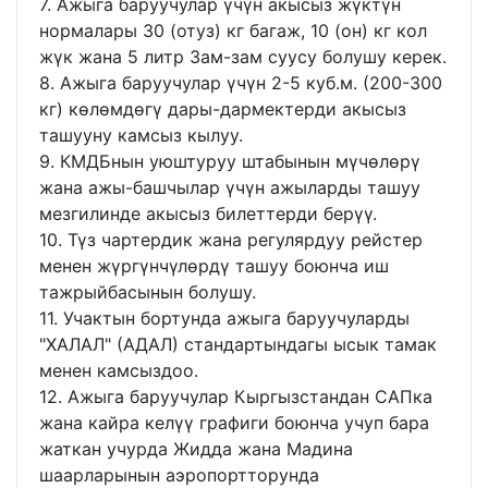
7. Ажыга баруучулар үчүн акысыз жүктүн
нормалары 30 (отуз) кг багаж, 10 (он) кг кол
жүк жана 5 литр Зам-зам суусу болушу керек.
8. Ажыга баруучулар үчүн 2-5 куб.м. (200-300
кг) көлөмдөгү дары-дармектерди акысыз
ташууну камсыз кылуу.
9. КМДБнын уюштуруу штабынын мүчөлөрү
жана ажы-башчылар үчүн ажыларды ташуу
мезгилинде акысыз билеттерди берүү.
10. Түз чартердик жана регулярдуу рейстер
менен жүргүнчүлөрдү ташуу боюнча иш
тажрыйбасынын болушу.
11. Учактын бортунда ажыга баруучуларды
"ХАЛАЛ" (АДАЛ) стандартындагы ысык тамак
менен камсыздоо.
12. Ажыга баруучулар Кыргызстандан САПка
жана кайра келүү графиги боюнча учуп бара
жаткан учурда Жидда жана Мадина
шаарларынын аэропортторунда