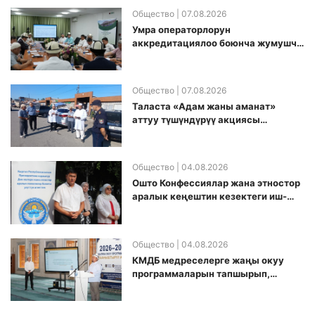
Общество
| 07.08.2026
Умра операторлорун
аккредитациялоо боюнча жумушчу
топ аккредитация өткөрүү күнүн
белгиледи
Общество
| 07.08.2026
Таласта «Адам жаны аманат»
аттуу түшүндүрүү акциясы
өткөрүлдү
Общество
| 04.08.2026
Ошто Конфессиялар жана этностор
аралык кеңештин кезектеги иш-
чарасы уюштурулду
Общество
| 04.08.2026
КМДБ медреселерге жаңы окуу
программаларын тапшырып,
санариптик билим берүү боюнча
долбоорду ишке киргизди