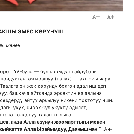
|
ЖАКШЫ ЭМЕС КӨРҮНҮШ
мы менен
өрөт. Үй-бүлө — бул коомдун пайдубалы,
Ошондуктан, ажырашуу (талак) — акыркы чара
 Таалага эң жек көрүндү болгон адал иш деп
зуу, башкача айтканда эркектин өз аялына
өздөрдү айтуу аркылуу никени токтотуу иши.
агы укук, бирок бул укукту адилет,
 гана колдонуу талап кылынат.
шса, анда Алла өзүнүн жоомарттыгы менен
Акыйкатта Алла Ырайымдуу, Даанышман!”
(Ан-