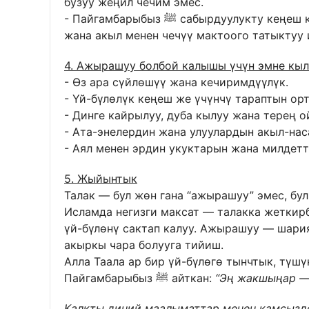
бузуу жеңил чечим эмес.
- Пайгамбарыбыз ﷺ сабырдуулукту кеңеш кылган – үй-бүлөлүк чатактарда сабыр кылуу
жана акыл менен чечүү мактоого татыктуу 
4. Ажырашуу болбой калышы үчүн эмне кыл
- Өз ара сүйлөшүү жана кечиримдүүлүк.
- Үй-бүлөлүк кеңеш же үчүнчү тараптын орт
- Динге кайрылуу, дуба кылуу жана терең о
- Ата-энелердин жана улуулардын акыл-нас
- Аял менен эрдин укуктарын жана милдетт
5. Жыйынтык
Талак — бул жөн гана “ажырашуу” эмес, бу
Исламда негизги максат — талакка жеткир
үй-бүлөнү сактап калуу. Ажырашуу — шария
акыркы чара болууга тийиш.
Алла Таала ар бир үй-бүлөгө тынчтык, түшү
Пайгамбарыбыз ﷺ айткан:
“Эң жакшыңар —
Калкты диний маалыматтар менен камсыздо