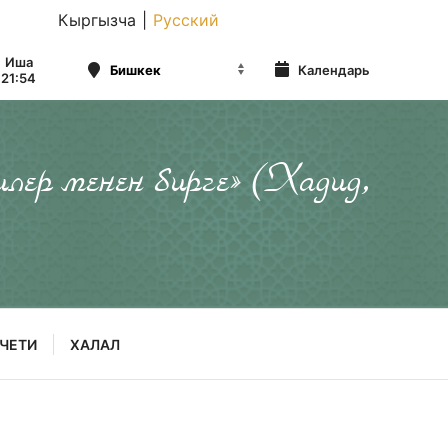
Кыргызча
|
Русский
Иша
Календарь
21:54
илер менен бирге» (Хадид,
ЧЕТИ
ХАЛАЛ