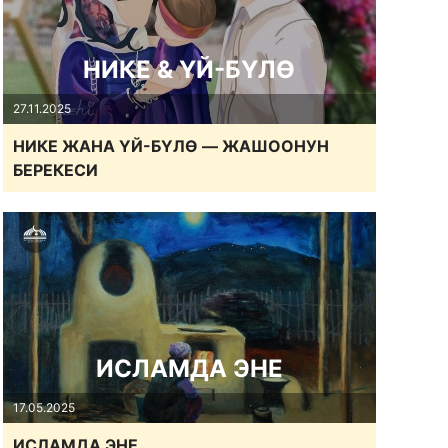
НИКЕ & ҮЙ-БҮЛӨ
27.11.2025
НИКЕ ЖАНА ҮЙ-БҮЛӨ — ЖАШООНУН
БЕРЕКЕСИ
ИСЛАМДА ЭНЕ
17.05.2025
ИСЛАМДА ЭНЕ