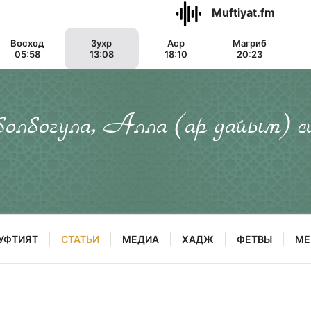
Muftiyat.fm
Восход
Зухр
Аср
Магриб
05:58
13:08
18:10
20:23
 болбогула, Алла (ар дайым) с
УФТИЯТ
СТАТЬИ
МЕДИА
ХАДЖ
ФЕТВЫ
МЕ