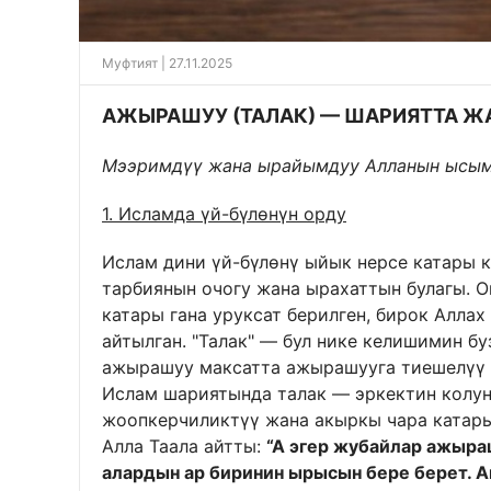
Муфтият | 27.11.2025
АЖЫРАШУУ (ТАЛАК) — ШАРИЯТТА 
Мээримдүү жана ырайымдуу Алланын ысы
1. Исламда үй-бүлөнүн орду
Ислам дини үй-бүлөнү ыйык нерсе катары к
тарбиянын очогу жана ырахаттын булагы. 
катары гана уруксат берилген, бирок Аллах
айтылган. "Талак" — бул нике келишимин бу
ажырашуу максатта ажырашууга тиешелүү с
Ислам шариятында талак — эркектин колунд
жоопкерчиликтүү жана акыркы чара катары
Алла Таала айтты:
“А эгер жубайлар ажыра
алардын ар биринин ырысын бере берет. 