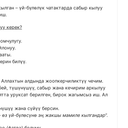
иш.
уу керек?
омчулугу.
йлонуу.
ааты.
ерин билүү.
л Аллахтын алдында жоопкерчиликтүү чечим.
бей, түшүнүшүү, сабыр жана кечирим аркылуу
тта уруксат берилген, бирок жагымсыз иш. Ал
нүшүү жана сүйүү берсин.
 өз үй-бүлөсүнө эң жакшы мамиле кылгандар
”.
о (фатва) бөлүмү