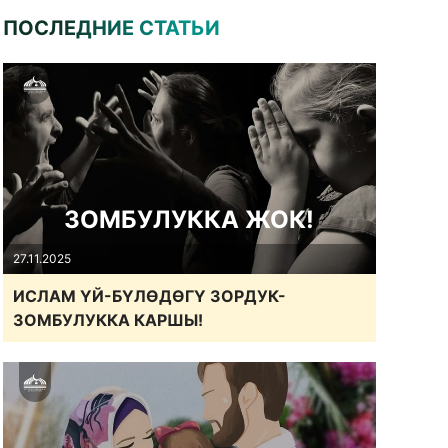
ПОСЛЕДНИЕ СТАТЬИ
ЗОМБУЛУККА ЖОК!
27.11.2025
ИСЛАМ ҮЙ-БҮЛӨДӨГҮ ЗОРДУК-
ЗОМБУЛУККА КАРШЫ!