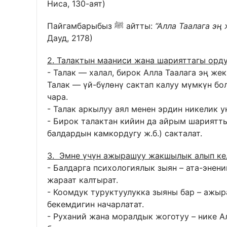
Ниса, 130-аят)
Пайгамбарыбыз ﷺ айтты:
“Алла Таалага эң
Дауд, 2178)
2. Талактын мааниси жана шарияттагы орд
- Талак — халал, бирок Алла Таалага эң жек
Талак — үй-бүлөнү сактап калуу мүмкүн бо
чара.
- Талак аркылуу аял менен эрдин никелик у
- Бирок талактан кийин да айрым шариятты
балдардын камкордугу ж.б.) сакталат.
3. Эмне үчүн ажырашуу жакшылык алып ке
- Балдарга психологиялык зыян – ата-эне
жараат калтырат.
- Коомдук туруктуулукка зыяны бар – ажы
бекемдигин начарлатат.
- Руханий жана моралдык жоготуу – нике 