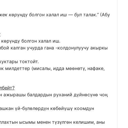
 жек көрүндү болгон халал иш — бул талак.”
(Абу
у
 көрүндү болгон халал иш.
лбой калган учурда гана -колдонулуучу акыркы
куктары токтойт.
к милдеттер (мисалы, идда мөөнөтү, нафаке,
лбейт?
нин ажырашы балдардын руханий дүйнөсүнө чоң
рашкан үй-бүлөлөрдүн көбөйүшү коомдун
Аллахтын ысымы менен түзүлгөн келишим, аны