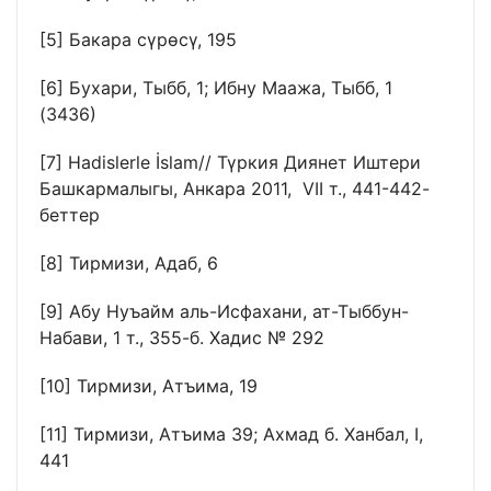
[5]
Бакара сүрөсү, 195
[6]
Бухари, Тыбб, 1; Ибну Маажа, Тыбб, 1
(3436)
[7]
Hadislerle İslam// Түркия Диянет Иштери
Башкармалыгы, Анкара 2011, VII т., 441-442-
беттер
[8]
Тирмизи, Адаб, 6
[9]
Абу Нуъайм аль-Исфахани, ат-Тыббун-
Набави, 1 т., 355-б. Хадис № 292
[10]
Тирмизи, Атъима, 19
[11]
Тирмизи, Атъима 39; Ахмад б. Ханбал, I,
441