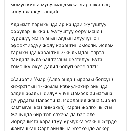
момун киши мусулмандыкка жарашкан эң
сонун жолду тандайт.
Адамзат тарыхында ар кандай жугуштуу
оорулар чыккан. Жугуштуу оору менен
күрөшүү жана анын алдын алуунун эң
эффективдүү жолу карантин эмеспи. Ислам
тарыхында карантин 7-кылымдан тарта
пайдаланыла баштаганы белгилүү. Буга
төмөнкү окуя далил болуп бере алат:
«Азирети Умар (Алла андан ыраазы болсун)
хижраттын 17-жылы Рабиул-ахир айында
элдин абалын билүү үчүн Дамаск аймагына
(учурдагы Палестина, Иордания жана Сирия
камтыган кең аймакка) карай жолго чыкты.
Жанында бир топ сахаба да бар эле.
Иорданияга караштуу Ярмукка жакын жерде
жайгашкан Сарг айылына жеткенде аскер