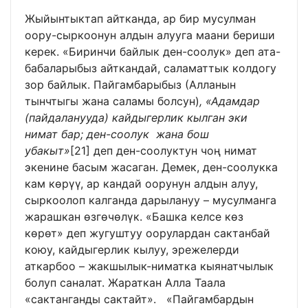
Жыйынтыктап айтканда, ар бир мусулман
оору-сыркоонун алдын алууга маани бериши
керек. «Биринчи байлык ден-соолук» деп ата-
бабаларыбыз айткандай, саламаттык колдогу
зор байлык. Пайгамбарыбыз (Алланын
тынчтыгы жана саламы болсун)
, «Адамдар
(пайдаланууда) кайдыгерлик кылган эки
нимат бар; ден-соолук жана бош
убакыт»
[21]
деп ден-соолуктун чоң нимат
экенине басым жасаган. Демек, ден-соолукка
кам көрүү, ар кандай оорунун алдын алуу,
сыркоолоп калганда дарылануу – мусулманга
жарашкан өзгөчөлүк. «Башка келсе көз
көрөт» деп жугуштуу оорулардан сактанбай
коюу, кайдыгерлик кылуу, эрежелерди
аткарбоо – жакшылык-ниматка кыянатчылык
болуп саналат. Жараткан Алла Таала
«сактанганды сактайт». «Пайгамбардын