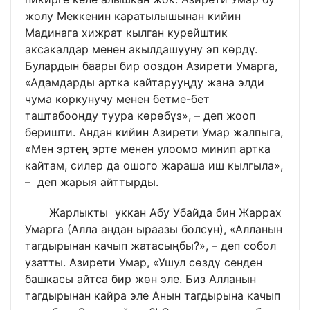
жолу Меккенин каратылышынан кийин
Мадинага хижрат кылган курейштик
аксакалдар менен акылдашууну эп көрдү.
Булардын баары бир ооздон Азирети Умарга,
«Адамдарды артка кайтарууңду жана элди
чума коркунучу менен бетме-бет
таштабооңду туура көрөбүз», – деп жооп
беришти. Андан кийин Азирети Умар жалпыга,
«Мен эртең эрте менен улоомо минип артка
кайтам, силер да ошого жараша иш кылгыла»,
– деп жарыя айттырды.
Жарлыкты уккан Абу Убайда бин Жаррах
Умарга (Алла андан ыраазы болсун), «Алланын
тагдырынан качып жатасыңбы?», – деп собол
узатты. Азирети Умар, «Ушул сөздү сенден
башкасы айтса бир жөн эле. Биз Алланын
тагдырынан кайра эле Анын тагдырына качып