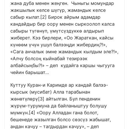
жана дуба менен жеңген. Чыныгы момундар
жакшылык келсе шүгүр, жамандык келсе
сабыр кылат.
[2]
Бирок айрым адамдар
кандайдыр бир оору менен сыркоолоп калса
сабыры түгөнүп, үмүтсүздүккө алдырып
жиберет. Кээ бирлери, «Оо Жараткан, кайсы
күнөөм үчүн ушул балээңди жибердиң?!»,
«Сага анчалык эмне жамандык кылдым эле?!»,
«Алчу болсоң кыйнабай тезирээк
албайсыңбы?!» – деп кудайга каршы чыгууга
чейин барышат…
Куттуу Куран-и Каримде ар кандай балээ-
кырсык (мусибат) Алла тарабынан
жөнөтүлөрү
[3]
айтылган. Бул пенденин
жүрүм-турумуна да байланыштуу болушу
мүмкүн.
[4]
«Оору Алладан гана болот,
бешенеде жазылган болсо сөзсүз жабышат,
андан качуу – тагдырдан качуу», – деп