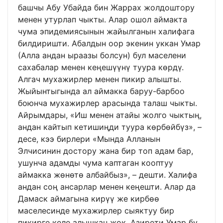
башчы Абу Убайда бин Жаррах жолдоштору
менен утурлап чыкты. Алар ошол аймакта
чума эпидемиясынын жайылганын халифага
билдиришти. Абалдын оор экенин уккан Умар
(Алла андан ыраазы болсун) бул маселени
сахабалар менен кеңешүүнү туура көрдү.
Алгач мухажирлер менен пикир алышты.
Жыйынтыгында ал аймакка баруу-барбоо
боюнча мухажирлер арасында талаш чыкты.
Айрымдары, «Иш менен атайы жолго чыктың,
андан кайтып кетишиңди туура көрбөйбүз», –
десе, кээ бирлери «Мында Алланын
Элчисинин достору жана бир топ адам бар,
ушунча адамды чума каптаган кооптуу
аймакка жөнөтө албайбыз», – дешти. Халифа
андан соң ансарлар менен кеңешти. Алар да
Дамаск аймагына кирүү же кирбөө
маселесинде мухажирлер сыяктуу бир
пикирге келе алышкан жок. Азирети Умар бу