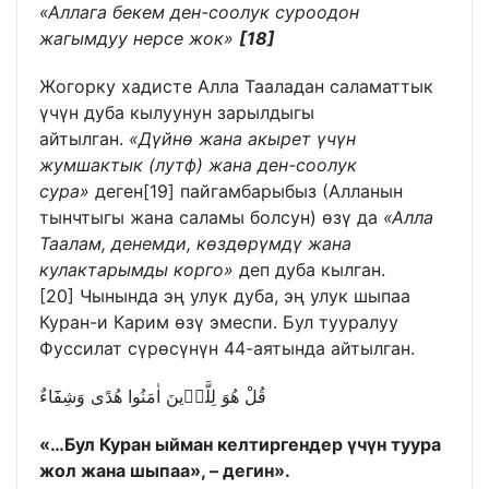
«Аллага бекем ден-соолук суроодон
жагымдуу нерсе жок»
[18]
Жогорку хадисте Алла Тааладан саламаттык
үчүн дуба кылуунун зарылдыгы
айтылган.
«Дүйнө жана акырет үчүн
жумшактык (лутф) жана ден-соолук
сура»
деген
[19]
пайгамбарыбыз (Алланын
тынчтыгы жана саламы болсун) өзү да
«Алла
Таалам, денемди, көздөрүмдү жана
кулактарымды корго»
деп дуба кылган.
[20]
Чынында эң улук дуба, эң улук шыпаа
Куран-и Карим өзү эмеспи. Бул тууралуу
Фуссилат сүрөсүнүн 44-аятында айтылган.
قُلْ هُوَ لِلَّذ۪ينَ اٰمَنُوا هُدًى وَشِفَٓاءٌ
«…Бул Куран ыйман келтиргендер үчүн туура
жол жана шыпаа», – дегин».