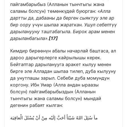
пайгамбарыбыз (Алланын тынчтыгы жана
саламы болсун) төмөнкүдөй буюрган:
«Алла
дартты да, дабааны да берген сыяктуу эле ар
бир оору үчүн шыпаа жараткан. Ушул себептүү
дарыланууну таштабагыла. Бирок арам менен
дарыланбагыла».
[17]
Кимдир бирөөнүн абалы начарлай баштаса, ал
дароо дарыгерлерге кайрылышы керек.
Бейтаптар дарыланууга аракет кылуу менен
бирге эле Алладан шыпаа тилеп, дуба кылууну
да унутпашы зарыл. Себеби дуба момундун
коргону. Ибн Умар (Алла андан ыраазы
болсун) пайгамбарыбыздын (Алланын
тынчтыгы жана саламы болсун) мындай
дегенин рабаят кылган:
ماَ سُئِلَ اللهُ شَيْئاً أحَبَّ إلَيْه مِنْ أنْ يُسْئَلَ الْعافِيَة