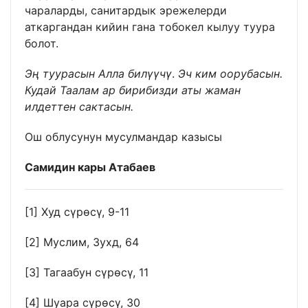
чараларды, санитардык эрежелерди
аткаргандан кийин гана тобокел кылуу туура
болот.
Эң туурасын Алла билүүчү
.
Эч ким оорубасын.
Кудай Таалам ар бирибизди аты жаман
илдеттен сактасын.
Ош облусунун мусулмандар казысы
Самидин кары Атабаев
[1]
Худ сүрөсү, 9-11
[2]
Муслим, Зухд, 64
[3]
Тагаабун cүрөсү, 11
[4]
Шуара cүрөсү, 30