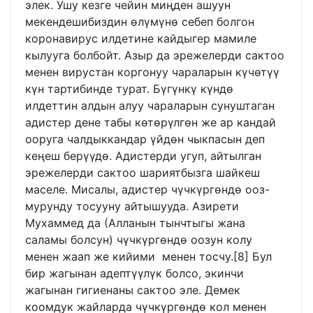
элек. Ушу кезге чейин миңден ашуун
мекендешибиздин өлүмүнө себеп болгон
коронавирус илдетине кайдыгер мамиле
кылууга болбойт. Азыр да эрежелерди сактоо
менен вирустан коргонуу чараларын күчөтүү
күн тартибинде турат. Бүгүнкү күндө
илдеттин алдын алуу чараларын сунуштаган
адистер дене табы көтөрүлгөн же ар кандай
ооруга чалдыккандар үйдөн чыкпасын деп
кеңеш берүүдө. Адистерди угуп, айтылган
эрежелерди сактоо шариятбызга шайкеш
маселе. Мисалы, адистер чүчкүргөндө ооз-
мурунду тосууну айтышууда. Азирети
Мухаммед да (Алланын тынчтыгы жана
саламы болсун) чүчкүргөндө оозун колу
менен жаап же кийими менен тосчу.
[8]
Бул
бир жагынан адептүүлүк болсо, экинчи
жагынан гигиенаны сактоо эле. Демек
коомдук жайларда чүчкүргөндө кол менен