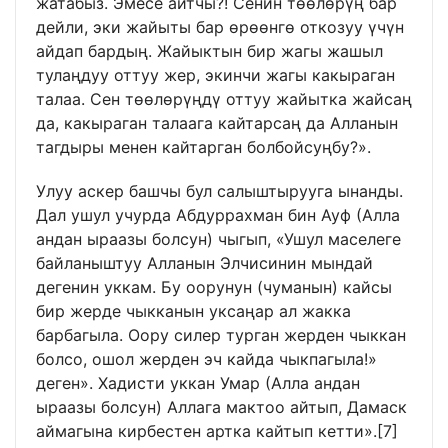
жатабыз. Эмесе айтчы?! Сенин төөлөрүң бар
дейли, эки жайыты бар өрөөнгө откозуу үчүн
айдап бардың. Жайыктын бир жагы жашыл
тулаңдуу оттуу жер, экинчи жагы какыраган
талаа. Сен төөлөрүңдү оттуу жайытка жайсаң
да, какыраган талаага кайтарсаң да Алланын
тагдыры менен кайтарган болбойсуңбу?».
Улуу аскер башчы бул салыштырууга ынанды.
Дал ушул учурда Абдуррахман бин Ауф (Алла
андан ыраазы болсун) чыгып, «Ушул маселеге
байланыштуу Алланын Элчисинин мындай
дегенин уккам. Бу оорунун (чуманын) кайсы
бир жерде чыкканын уксаңар ал жакка
барбагыла. Оору силер турган жерден чыккан
болсо, ошол жерден эч кайда чыкпагыла!»
деген». Хадисти уккан Умар (Алла андан
ыраазы болсун) Аллага мактоо айтып, Дамаск
аймагына кирбестен артка кайтып кетти».
[7]