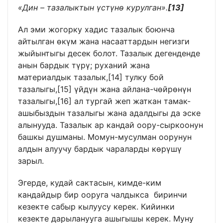
«Дин
–
тазалыктын үстүнө курулган».
[13]
Ал эми жогорку хадис тазалык боюнча
айтылган өкүм жана насааттардын негизги
жыйынтыгы десек болот. Тазалык дегенденде
анын бардык түрү; руханий жана
материалдык тазалык,
[14]
тулку бой
тазалыгы,
[15]
үйдүн жана айлана-чөйрөнүн
тазалыгы,
[16]
ал тургай жеп жаткан тамак-
ашыбыздын тазалыгы жана адалдыгы да эске
алынууда. Тазалык ар кандай оору-сыркоонун
башкы душманы. Момун-мусулман оорунун
алдын алуучу бардык чараларды көрүшү
зарыл.
Эгерде, кудай сактасын, кимде-ким
кандайдыр бир ооруга чалдыкса биринчи
кезекте сабыр кылуусу керек. Кийинки
кезекте дарыланууга ашыгышы керек. Муну