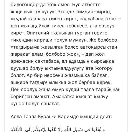
ойлогондор да жок эмес. Бул албетте
жаңылыш түшүнүк. Эгерде кимдир-бирөө,
«кудай кааласа тикен кирет, каалабаса жок» –
деп жылаңайлак тикен тебелесе, ага сөзсүз
кирет. Эпителий тканынан турган териге
тикендин кириши толук мүмкүн. Же болбосо,
«тагдырыма жазылган болсо автокырсыктан
жаракат алам, болбосо жок», – деп жол
эрежесин сактабаса, ал адамдын кырсыкка
дуушар болуу ыктымалдуулугу өтө жогору
болот. Ар бир нерсени жазмышка байлап,
ашкере тагдырчылыкка жол бербөө керек.
Ден соолук жана өмүр кудай таала тарабынан
берилген аманат. Аманатка кыянат кылуу
күнөө болуп саналат.
Алла Таала Куран-и Каримде мындай дейт:
وَاَنْفِقُوا في سَبيلِ اللّٰهِ وَلَا تُلْقُوا بِاَيْديكُمْ اِلَى التَّهْلُكَةِ