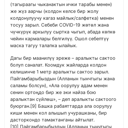
(тагыраагы чыканактын ички тарабы менен)
же жүз аарчы (колдон келсе бир жолу
колдонулуучу кагаз майлык/салфетка) менен
тосуу зарыл. Себеби COVID-19 жөтөл жана
чүчкүрүк аркылуу сыртка чыгып, абада көпкө
чейин кармалары белгилүү. Ошол себептүү
маска тагуу талапка ылайык.
Дагы бир маанилүү эреже – аралыкты сактоо
болуп саналат. Коомдук жайларда колдон
келишинче 1 метр аралыкты сактоо зарыл.
Пайгамбарыбыздын (Алланын тынчтыгы жана
саламы болсун), «Ала оорулуу адам менен
сенин ортоңдо бир же эки найза бою
аралыктан сүйлөш», – деп аралыкты сактоого
буюрган.
[9]
Башка рабаяттарда ала оорулуу
киши менен кол алышып учурашканы, бир
дасторкондо тамактанганы айтылат.
[10]
Пайгамбарыбыздын (Алланын тынчтыгы