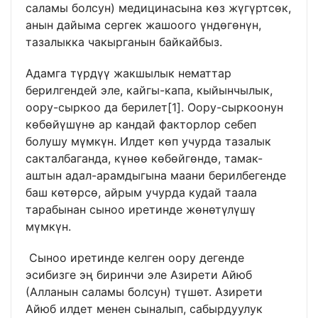
саламы болсун) медицинасына көз жүгүртсөк,
анын дайыма сергек жашоого үндөгөнүн,
тазалыкка чакырганын байкайбыз.
Адамга түрдүү жакшылык нематтар
берилгендей эле, кайгы-капа, кыйынчылык,
оору-сыркоо да берилет
[1]
. Оору-сыркоонун
көбөйүшүнө ар кандай факторлор себеп
болушу мүмкүн. Илдет көп учурда тазалык
сакталбаганда, күнөө көбөйгөндө, тамак-
аштын адал-арамдыгына маани берилбегенде
баш көтөрсө, айрым учурда кудай таала
тарабынан сыноо иретинде жөнөтүлүшү
мүмкүн.
Сыноо иретинде келген оору дегенде
эсибизге эң биринчи эле Азирети Айюб
(Алланын саламы болсун) түшөт. Азирети
Айюб илдет менен сыналып, сабырдуулук