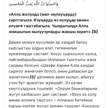
وَاَحْسِنُوا اِنَّ اللّٰهَ يُحِبُّ الْمُحْسِنينَ
«Алла жолунда (мал-мүлкүңөрдү)
сарптагыла. Өзүңөрдү өз колуңар менен
өлүмгө таштабагыла. Чындыгында Алла
жакшылык кылуучуларды жакшы көрөт».
[5]
Демек момун мусулман ар кандай балээ
кырсыктын алдын алат, гигиеналык
эрежелерди сактайт. Кокус сыркоолоп калса,
пайгамбарыбыздын (Алланын тынчтыгы жана
саламы болсун)
«Шаафи Карим Алла кандай
сыркоо жөнөткөн болсо, анын дабаасын да
жөнөткөн»
[6]
дегенине амал кылып, айыгуу
үчүн бүт аракетин жумшайт. Эч качан
үмүтсүздүккө түшпөйт. «Оорум башкаларына
жугуп калбасын» деп сактанат. «Өзүн өз колу
менен өлүмгө таштоо» – Алланын Китебине
каршы келген жосун экенин түшүнөт. Кыскасы