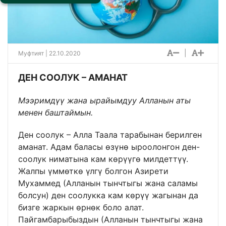
|
Муфтият | 22.10.2020
ДЕН СООЛУК – АМАНАТ
Мээримдүү жана ырайымдуу Алланын аты
менен баштаймын.
Ден соолук – Алла Таала тарабынан берилген
аманат. Адам баласы өзүнө ыроолонгон ден-
соолук ниматына кам көрүүгө милдеттүү.
Жалпы үммөткө үлгү болгон Азирети
Мухаммед (Алланын тынчтыгы жана саламы
болсун) ден соолукка кам көрүү жагынан да
бизге жаркын өрнөк боло алат.
Пайгамбарыбыздын (Алланын тынчтыгы жана