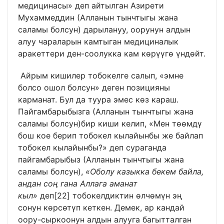
медицинасы» деп айтылган Азирети
Мухаммеддин (Алланын тынчтыгы жана
саламы болсун) дарылануу, оорунун алдын
алуу чараларын камтыган медициналык
аракеттери ден-соолукка кам көрүүгө үндөйт.
Айрым кишилер тобокелге салып, «эмне
болсо ошол болсун» деген позицияны
карманат. Бул да туура эмес көз караш.
Пайгамбарыбызга (Алланын тынчтыгы жана
саламы болсун)бир киши келип, «Мен төөмдү
бош кое берип тобокел кылайынбы же байлап
тобокел кылайынбы?» деп сураганда
пайгамбарыбыз (Алланын тынчтыгы жана
саламы болсун),
«Оболу казыкка бекем байла,
андан соң гана Аллага аманат
кыл»
деп
[22]
тобокелдиктин өлчөмүн эң
сонун көрсөтүп кеткен. Демек, ар кандай
оору-сыркоонун алдын алууга багытталган