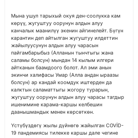
Мына ушул тарыхый окуя ден-соолукка кам
көрүү, жугуштуу оорунун алдын алуу
канчалык маанилүү экенин айгинелейт. Бүгүн
карантин деп айтылган жугуштуу илдеттин
жайылуусунун алдын алуу чарасын
пайгамбарыбыз (Алланын тынчтыгы жана
саламы болсун) мындан 14 кылым илгери
айтканын баамдоого болот. Ал эми анын
экинчи халифасы Умар (Алла андан ыраазы
болсун) ар кандай коомдук иштерден да
калктын саламаттыгы жогору турарын,
жугуштуу оорунун алдын алуу чарасы тагдыр
ишенимине карама-каршы келбешин
даанышмандык менен көрсөткөн.
Үстүбүздөгү жылы дүйнөгө жайылган COVİD-
19 пандемиясы тилекке каршы дале чегине