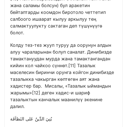
жана саламы болсун) бул аракетин
бейтаптарды коомдон биротоло четтетип
салбоого ишаарат кылуу аркылуу тең
салмактуулукту сактаган деп түшүнүүгө
болот.
Колду тез-тез жууп туруу да оорунун алдын
алуу чараларынан болуп саналат. Динибизде
тамактануудан мурда жана тамактангандан
кийин кол чайкоо сүннөт.
[11]
Тазалык
маселесин биринчи орунга койгон динибизде
тазалыкка чакырган көптөгөн аят жана
хадистер бар. Мисалы, «Тазалык ыймандын
жарымы»
[12]
деген хадис-и шариф
тазалыктын канчалык маанилүү экенине
далил.
بُنِيَ الدِّينُ عَلى النَظاَفَة