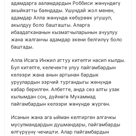
адамдарга ааламдардын Роббиси жөнүндөгү
акыйкатты баяндады. Ушундай жол менен,
адамдар Алла жөнүндө көбүрөөк угушуп,
акылдуу боло башташты. Аларга
ибаадаткананын кызматчыларынын ачуулуу
жана жалганчы адамдар экени белгилүү боло
баштады.
Алла Исага Инжил аттуу китепти насип кылды.
Бул китепте, келечекте улуу пайгамбардын
келээри жана анын артынан бардык
уруулардын ээрчий тургандыгы жөнүндө
кабар берилген. Албетте, анда сөз алты узак
кылымдан соң, дүйнөгө Мухаммад
пайгамбардын келээри жөнүндө жүргөн.
Исанын жана ага ыйман келтирген алгачкы
мусулмандардын душмандары, пайгамбарды
өлтүрүүнү чечишти. Алар пайгамбардын