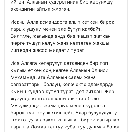
ийген Алланын кудуретинин бир көрүнүшү
экендигин айтып жүргөн.
Исаны Алла асмандарга алып кеткен, бирок
тарых ушуну менен эле бүтүп калбайт.
Билгиле, жакында анда биз жашап жаткан
жерге түшүп келүү жана көптөгөн жакшы
иштерди жасоо милдети турат!
Иса Аллага көтөрүлүп кеткенден бир топ
кылым өткөн соң келген Алланын Элчиси
Мухаммад, ага Алланын салам жана
салаваттары болсун, келечекте адамдарды
кыйын күндөр күтүп турат, деп айткан. Жер
жүзүндө көптөгөн капырлыктар болот.
Мусулмандар жамандык менен күрөшөт,
бирок күчтөрү жетишпейт. Алар бузукулукту
токтотууга аракет кылышат, бирок капырлар
тарапта Дажаал аттуу кубаттуу душман болот.