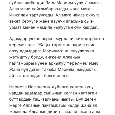
сүйлөп жиберди: “Мен Мариям уулу Исамын,
Алла мени пайгамбар кылды жана мага
Инжилди тартуулады. Ал мага намаз окууга,
зекет берүүгө жана өзүнүн апасына сый-
урмат менен мамиле кылууга өкүм кылды”.
Адамдар уккан нерсе, мурда эч ким көрбөгөн
керемет эле. Жаңы төрөлгөн наристенин
сөзү адамдарга Мариямга ишенүүлөрүнө
жетиштүү болду, анткени Алланын
пайгамбары күнөө аркылуу төрөлмөк эмес.
Жана бул деген такыба Мариям чындыкты
айтты дегендин белгиси эле.
Наристе Иса жарык дүйнөгө келген күнү
наадан адамдар сыйынып келген көптөгөн
буттардын таш-талканы чыкты. Бул деген
жерге Алланын пайгамбары келди жана ал
жакында Алланын динин тазалайт жана аны