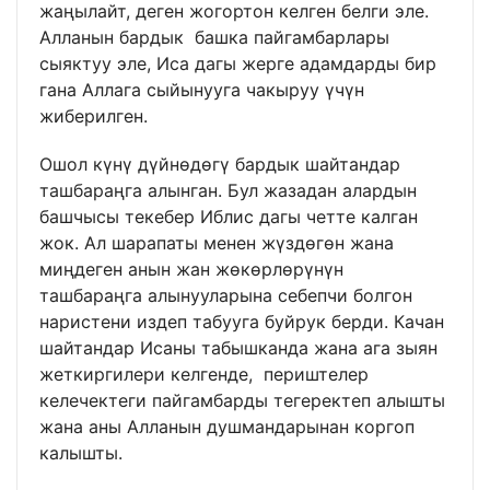
жаңылайт, деген жогортон келген белги эле.
Алланын бардык башка пайгамбарлары
сыяктуу эле, Иса дагы жерге адамдарды бир
гана Аллага сыйынууга чакыруу үчүн
жиберилген.
Ошол күнү дүйнөдөгү бардык шайтандар
ташбараңга алынган. Бул жазадан алардын
башчысы текебер Иблис дагы четте калган
жок. Ал шарапаты менен жүздөгөн жана
миңдеген анын жан жөкөрлөрүнүн
ташбараңга алынууларына себепчи болгон
наристени издеп табууга буйрук берди. Качан
шайтандар Исаны табышканда жана ага зыян
жеткиргилери келгенде, периштелер
келечектеги пайгамбарды тегеректеп алышты
жана аны Алланын душмандарынан коргоп
калышты.