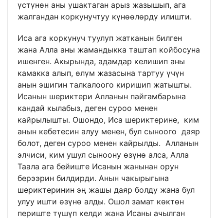
үстүнөн аны ушактаган арыз жазышып, ага
жалгандан коркунучтуу күнөөлөрдү илишти.
Иса ага коркунуч туулуп жатканын билген
жана Алла аны жамандыкка таштап койбосуна
ишенген. Акырында, адамдар келишип аны
камакка алып, өлүм жазасына тартуу үчүн
анын эшигин талкалоого киришип жатышты.
Исанын шериктери Алланын пайгамбарына
кандай кылабыз, деген суроо менен
кайрылышты. Ошондо, Иса шериктерине, ким
анын кебетесин алуу менен, бул сыноого даяр
болот, деген суроо менен кайрылды. Алланын
элчиси, ким ушул сыноону өзүнө алса, Алла
Таала ага бейиште Исанын жанынан орун
берээрин билдирди. Анын чакырыгына
шериктеринин эң жашы даяр болду жана бул
улуу ишти өзүнө алды. Ошол замат көктөн
периште түшүп келди жана Исаны ачылган