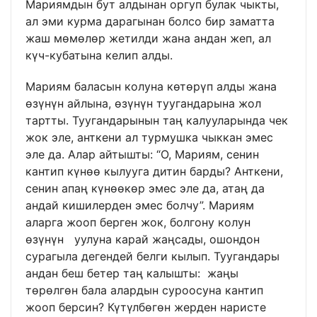
Мариямдын бут алдынан оргуп булак чыкты,
ал эми курма дарагынан болсо бир заматта
жаш мөмөлөр жетилди жана андан жеп, ал
күч-кубатына келип алды.
Мариям баласын колуна көтөрүп алды жана
өзүнүн айлына, өзүнүн туугандарына жол
тартты. Туугандарынын таң калууларында чек
жок эле, анткени ал турмушка чыккан эмес
эле да. Алар айтышты: “О, Мариям, сенин
кантип күнөө кылууга дитин барды? Анткени,
сенин апаң күнөөкөр эмес эле да, атаң да
андай кишилерден эмес болчу”. Мариям
аларга жооп берген жок, болгону колун
өзүнүн уулуна карай жаңсады, ошондон
сурагыла дегендей белги кылып. Туугандары
андан беш бетер таң калышты: жаңы
төрөлгөн бала алардын суроосуна кантип
жооп берсин? Күтүлбөгөн жерден наристе