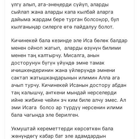
үлгү алып, ата-энеңерди сүйүп, аларды
сыйлап жана аларды капа кылбай аларга
дайыма жардам бере турган болсоңор, бул
кылганыңар силерге өтө пайдалуу болот.
Кичинекей бала кезинде эле Иса бөлөк балдар
менен ойноп жатып, аларды өзүнүн билими
менен таң калтырчу. Мисалга, анын
досторунун бүгүн үйүндө эмне тамак
ичишкендеринин жана үйлөрүндө эмнени
сактап жатышкандарынын илимин Алла ага
ачып турчу. Кичинекей Исанын достору абдан
таң калышчу, анткени мындай нерселерди
ийне жибине чейин эч ким биле алчу эмес. Ал
эми Исага болсо ар түрдүү нерсенин илими
бала чагында эле берилген.
Укмуштай кереметтерди көрсөткөн бала
жөнүндөгү кабар бат эле адамдардын