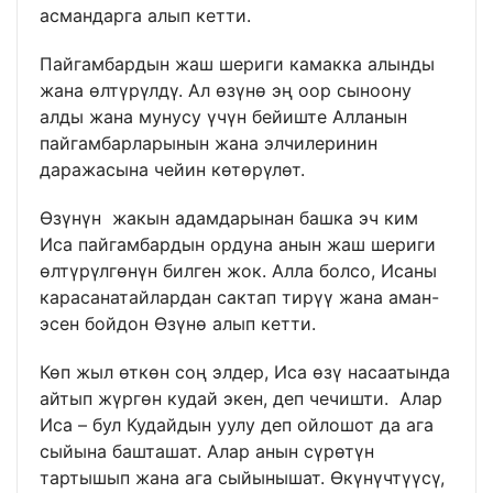
асмандарга алып кетти.
Пайгамбардын жаш шериги камакка алынды
жана өлтүрүлдү. Ал өзүнө эң оор сыноону
алды жана мунусу үчүн бейиште Алланын
пайгамбарларынын жана элчилеринин
даражасына чейин көтөрүлөт.
Өзүнүн жакын адамдарынан башка эч ким
Иса пайгамбардын ордуна анын жаш шериги
өлтүрүлгөнүн билген жок. Алла болсо, Исаны
карасанатайлардан сактап тирүү жана аман-
эсен бойдон Өзүнө алып кетти.
Көп жыл өткөн соң элдер, Иса өзү насаатында
айтып жүргөн кудай экен, деп чечишти. Алар
Иса – бул Кудайдын уулу деп ойлошот да ага
сыйына башташат. Алар анын сүрөтүн
тартышып жана ага сыйынышат. Өкүнүчтүүсү,