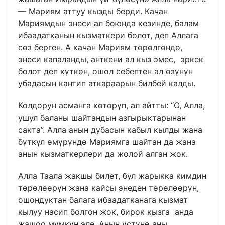
— Мариям аттуу кызды берди. Качан
Мариямдын энеси ал боюнда кезинде, балам
ибаадатканын кызматкери болот, деп Аллага
сөз берген. А качан Мариям төрөлгөндө,
энеси капаланды, анткени ал кыз эмес, эркек
болот деп күткөн, ошол себептен ал өзүнүн
убадасын кантип аткараарын билбей калды.
Колдорун асманга көтөрүп, ал айтты: “О, Алла,
ушул баланы шайтандын азгырыктарынан
сакта”. Алла анын дубасын кабыл кылды жана
бүткүл өмүрүндө Мариямга шайтан да жана
анын кызматкерлери да жолой алган жок.
Алла Таала жакшы билет, бул жарыкка кимдин
төрөлөөрүн жана кайсы энеден төрөлөөрүн,
ошондуктан балага ибаадатканага кызмат
кылуу насип болгон жок, бирок кызга анда
жашоо мүмкүн эле. Анын үстүнө аны