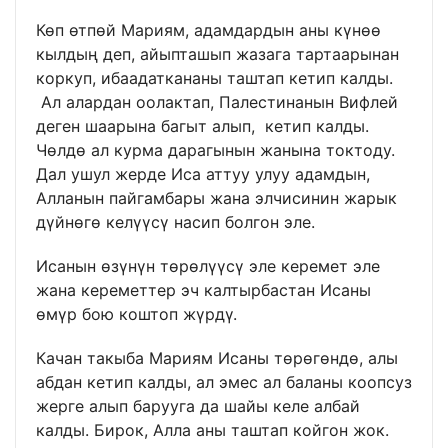
Көп өтпөй Мариям, адамдардын аны күнөө
кылдың деп, айыпташып жазага тартаарынан
коркуп, ибаадаткананы таштап кетип калды.
Ал алардан оолактап, Палестинанын Вифлей
деген шаарына багыт алып, кетип калды.
Чөлдө ал курма дарагынын жанына токтоду.
Дал ушул жерде Иса аттуу улуу адамдын,
Алланын пайгамбары жана элчисинин жарык
дүйнөгө келүүсү насип болгон эле.
Исанын өзүнүн төрөлүүсү эле керемет эле
жана кереметтер эч калтырбастан Исаны
өмүр бою коштоп жүрдү.
Качан такыба Мариям Исаны төрөгөндө, алы
абдан кетип калды, ал эмес ал баланы коопсуз
жерге алып барууга да шайы келе албай
калды. Бирок, Алла аны таштап койгон жок.