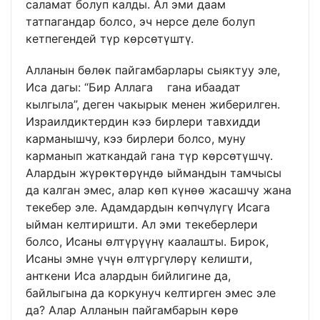
саламат болуп калды. Ал эми даам
татпагандар болсо, эч нерсе деле болуп
кетпегендей түр көрсөтүштү.
Алланын бөлөк пайгамбарлары сыяктуу эле,
Иса дагы: “Бир Аллага гана ибаадат
кылгыла”, деген чакырык менен жиберилген.
Израилдиктердин кээ бирлери тавхидди
карманышчу, кээ бирлери болсо, муну
карманып жаткандай гана түр көрсөтүшчү.
Алардын жүрөктөрүндө ыймандын тамчысы
да калган эмес, алар көп күнөө жасашчу жана
текебер эле. Адамдардын көпчүлүгү Исага
ыйман келтиришти. Ал эми текеберлери
болсо, Исаны өлтүрүүнү каалашты. Бирок,
Исаны эмне үчүн өлтүргүлөрү келишти,
анткени Иса алардын бийлигине да,
байлыгына да коркунуч келтирген эмес эле
да? Алар Алланын пайгамбарын көрө