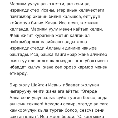
Мариям уулун алып кетти, анткени ал,
израилдиктер Исаны, эгер анын келечектеги
пайгамбар экенин билип калышса, өлтүрүп
койоорун билчү. Качан Иса өсүп, жетилип
калганда, Мариям уулу менен кайтып келди.
Жаш жигит курагына жетип калган ал
пайгамбарлык вазийпаны алды жана
израилдиктерди Алланын динине чакыра
баштады. Иса, башка пайгамбар жана элчилер
сыяктуу эле чөлгө жалгыздап, көп убактысын
ибаадат кылуу жана көп орозо кармоо менен
өткөрдү.
Бир жолу Шайтан Исаны ибаадат жолунан
чыгарууну чечти жана ага айтты: “Эгерде
Алла сени ушунчалык сүйө турган болсо, анда
анысын текшер! Аскадан секир, эгерде ал сага
камкорчулук кыла турган болсо, сөзсүз сени
сактап калат”. Иса жооп берди: “О, каргышка