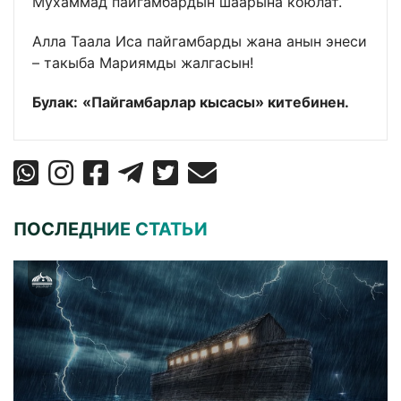
Мухаммад пайгамбардын шаарына коюлат.
Алла Таала Иса пайгамбарды жана анын энеси
– такыба Мариямды жалгасын!
Булак:
«
Пайгамбарлар кысасы
» китебинен.
ПОСЛЕДНИЕ СТАТЬИ