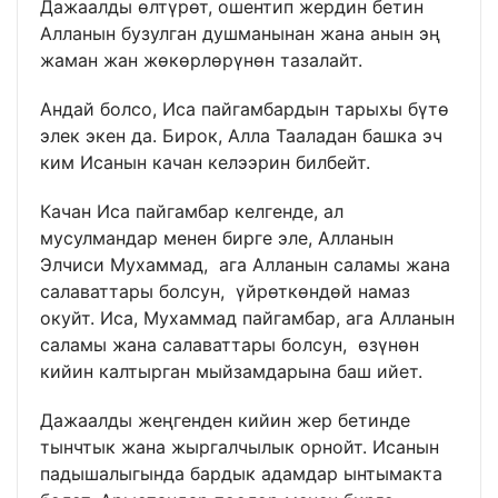
Дажаалды өлтүрөт, ошентип жердин бетин
Алланын бузулган душманынан жана анын эң
жаман жан жөкөрлөрүнөн тазалайт.
Андай болсо, Иса пайгамбардын тарыхы бүтө
элек экен да. Бирок, Алла Тааладан башка эч
ким Исанын качан келээрин билбейт.
Качан Иса пайгамбар келгенде, ал
мусулмандар менен бирге эле, Алланын
Элчиси Мухаммад, ага Алланын саламы жана
салаваттары болсун, үйрөткөндөй намаз
окуйт. Иса, Мухаммад пайгамбар, ага Алланын
саламы жана салаваттары болсун, өзүнөн
кийин калтырган мыйзамдарына баш ийет.
Дажаалды жеңгенден кийин жер бетинде
тынчтык жана жыргалчылык орнойт. Исанын
падышалыгында бардык адамдар ынтымакта