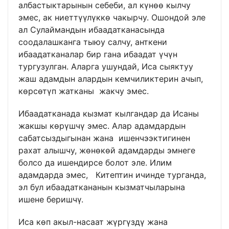
албастыктарынын себеби, ал күнөө кылчу
эмес, ак ниеттүүлүккө чакырчу. Ошондой эле
ал Сулаймандын ибаадатканасында
соодалашканга тыюу салчу, анткени
ибаадатканалар бир гана ибаадат үчүн
тургузулган. Аларга ушундай, Иса сыяктуу
жаш адамдын алардын кемчиликтерин ачып,
көрсөтүп жатканы жакчу эмес.
Ибаадатканада кызмат кылгандар да Исаны
жакшы көрүшчү эмес. Алар адамдардын
сабатсыздыгынан жана ишенчээктигинен
рахат алышчу, жөнөкөй адамдарды эмнеге
болсо да ишендирсе болот эле. Илим
адамдарда эмес, Китептин ичинде турганда,
эл бул ибаадаткананын кызматчыларына
ишене беришчү.
Иса көп акыл-насаат жүргүздү жана