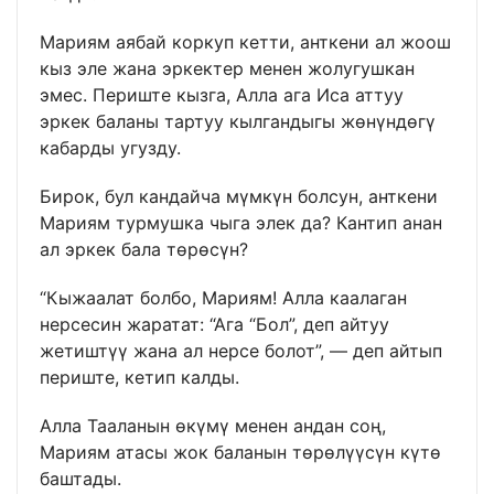
Мариям аябай коркуп кетти, анткени ал жоош
кыз эле жана эркектер менен жолугушкан
эмес. Периште кызга, Алла ага Иса аттуу
эркек баланы тартуу кылгандыгы жөнүндөгү
кабарды угузду.
Бирок, бул кандайча мүмкүн болсун, анткени
Мариям турмушка чыга элек да? Кантип анан
ал эркек бала төрөсүн?
“Кыжаалат болбо, Мариям! Алла каалаган
нерсесин жаратат: “Ага “Бол”, деп айтуу
жетиштүү жана ал нерсе болот”, — деп айтып
периште, кетип калды.
Алла Тааланын өкүмү менен андан соң,
Мариям атасы жок баланын төрөлүүсүн күтө
баштады.