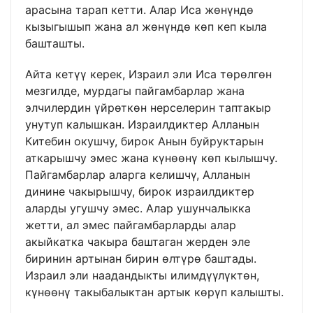
арасына тарап кетти. Алар Иса жөнүндө
кызыгышып жана ал жөнүндө көп кеп кыла
башташты.
Айта кетүү керек, Израил эли Иса төрөлгөн
мезгилде, мурдагы пайгамбарлар жана
элчилердин үйрөткөн нерселерин таптакыр
унутуп калышкан. Израилдиктер Алланын
Китебин окушчу, бирок Анын буйруктарын
аткарышчу эмес жана күнөөнү көп кылышчу.
Пайгамбарлар аларга келишчү, Алланын
динине чакырышчу, бирок израилдиктер
аларды угушчу эмес. Алар ушунчалыкка
жетти, ал эмес пайгамбарларды алар
акыйкатка чакыра баштаган жерден эле
биринин артынан бирин өлтүрө баштады.
Израил эли наадандыкты илимдүүлүктөн,
күнөөнү такыбалыктан артык көрүп калышты.