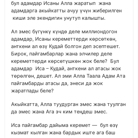
бул адамдар Исаны Алла жаратып жана
адамдарга акыйкатты ачуу үчүн жиберилген
киши эле экендигин унутуп калышты.
Ал эмес бүгүнкү күндө деле миллиондогон
адамдар, Исаны кереметтерди көрсөткөн,
анткени ал өзү Кудай болгон деп эсептешет.
Бирок, пайгамбарлар жана элчилер деле
кереметтерди көрсөтүшкөн жок беле? Бул
адамдар Иса – Кудай, анткени ал атасы жок
төрөлгөн, дешет. Ал эми Алла Таала Адам Ата
пайгамбарды атасы да, энеси да жок
жаратпады беле?
Акыйкатта, Алла туудурган эмес жана туулган
да эмес жана Ага эч ким теңдеш эмес.
Иса пайгамбар дайыма керемет — бул өзү
кызмат кылган жана бардык иште ага баш