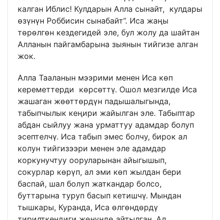
калган Иблис! Кулдарын Алла сынайт, кулдары
өзүнүн Роббисин сынабайт”. Иса жаңы
төрөлгөн кездегидей эле, бул жолу да шайтан
Алланын пайгамбарына зыянын тийгизе алган
жок.
Алла Тааланын мээрими менен Иса көп
кереметтерди көрсөттү. Ошол мезгилде Иса
жашаган жөөттөрдүн падышалыгында,
табыпчылык кеңири жайылган эле. Табыптар
абдан сыйлуу жана урматтуу адамдар болуп
эсептелчү. Иса табып эмес болчу, бирок ал
колун тийгизээри менен эле адамдар
коркунучтуу ооруларынан айыгышып,
сокурлар көрүп, ал эми көп жылдан бери
баспай, шал болуп жаткандар болсо,
буттарына туруп басып кетишчү. Мындан
тышкары, Куранда, Иса өлгөндөрдү
тирилткендиги жөнүндө айтылган. Ал