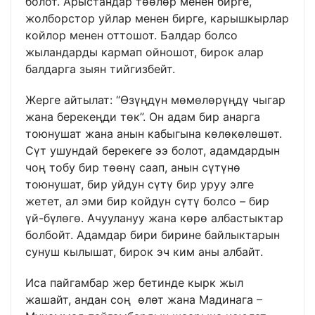
болот. Арыстандар төөлөр менен бирге,
жолборстор уйлар менен бирге, карышкырлар
койлор менен оттошот. Балдар болсо
жыландарды кармап ойношот, бирок алар
балдарга зыян тийгизбейт.
Жерге айтылат: “Өзүңдүн мөмөлөрүңдү чыгар
жана берекеңди төк”. Он адам бир анарга
тоюнушат жана анын кабыгына көлөкөлөшөт.
Сүт ушундай берекеге ээ болот, адамдардын
чоң тобу бир төөнү саап, анын сүтүнө
тоюнушат, бир уйдун сүтү бир уруу элге
жетет, ал эми бир койдун сүтү болсо – бир
үй-бүлөгө. Ачуулануу жана көрө албастыктар
болбойт. Адамдар бири бирине байлыктарын
сунуш кылышат, бирок эч ким аны албайт.
Иса пайгамбар жер бетинде кырк жыл
жашайт, андан соң өлөт жана Мадинага –