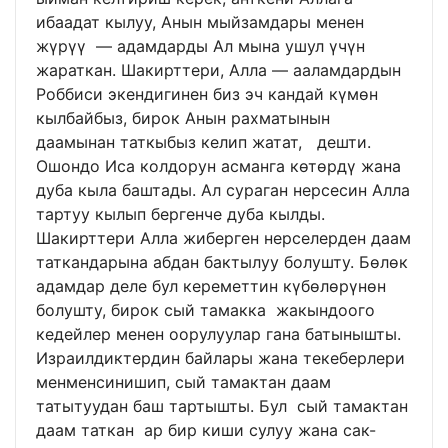
ибаадат кылуу, Анын мыйзамдары менен
жүрүү — адамдарды Ал мына ушул үчүн
жараткан. Шакирттери, Алла — ааламдардын
Роббиси экендигинен биз эч кандай күмөн
кылбайбыз, бирок Анын рахматынын
даамынан таткыбыз келип жатат, дешти.
Ошондо Иса колдорун асманга көтөрдү жана
дуба кыла баштады. Ал сураган нерсесин Алла
тартуу кылып бергенче дуба кылды.
Шакирттери Алла жиберген нерселерден даам
таткандарына абдан бактылуу болушту. Бөлөк
адамдар деле бул кереметтин күбөлөрүнөн
болушту, бирок сый тамакка жакындоого
кедейлер менен оорулуулар гана батынышты.
Израилдиктердин байлары жана текеберлери
менменсинишип, сый тамактан даам
татытуудан баш тартышты. Бул сый тамактан
даам таткан ар бир киши сулуу жана сак-