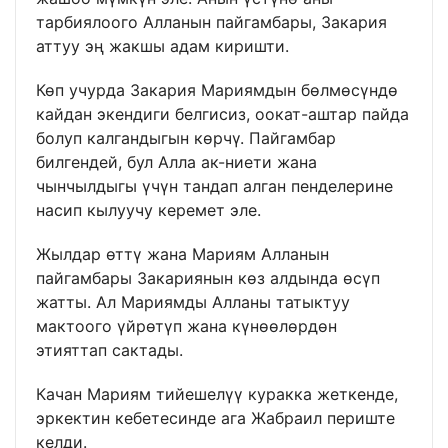
тарбиялоого Алланын пайгамбары, Закария
аттуу эң жакшы адам киришти.
Көп учурда Закария Мариямдын бөлмөсүндө
кайдан экендиги белгисиз, оокат-аштар пайда
болуп калгандыгын көрчү. Пайгамбар
билгендей, бул Алла ак-ниети жана
чынчылдыгы үчүн тандап алган пенделерине
насип кылуучу керемет эле.
Жылдар өттү жана Мариям Алланын
пайгамбары Закариянын көз алдында өсүп
жатты. Ал Мариямды Алланы татыктуу
мактоого үйрөтүп жана күнөөлөрдөн
этияттап сактады.
Качан Мариям тийешелүү куракка жеткенде,
эркектин кебетесинде ага Жабраил периште
келди.