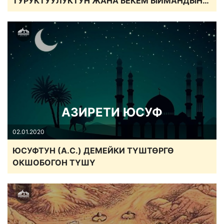
ТУРУКТУУЛУКТУН ЖАНА БЕКЕМ ЫЙМАНДЫН
ҮЛГҮСҮ
АЗИРЕТИ ЮСУФ
02.01.2020
ЮСУФТУН (А.С.) ДЕМЕЙКИ ТҮШТӨРГӨ
ОКШОБОГОН ТҮШҮ