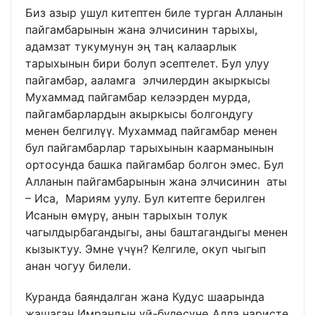
Биз азыр ушул китептен биле турган Алланын
пайгамбарынын жана элчисинин тарыхы,
адамзат тукумунун эң таң калаарлык
тарыхынын бири болуп эсептелет. Бул улуу
пайгамбар, ааламга элчилердин акыркысы
Мухаммад пайгамбар келээрден мурда,
пайгамбарлардын акыркысы болгондугу
менен белгилүү. Мухаммад пайгамбар менен
бул пайгамбарлар тарыхынын каарманынын
ортосунда башка пайгамбар болгон эмес. Бул
Алланын пайгамбарынын жана элчисинин аты
– Иса, Мариям уулу. Бул китепте берилген
Исанын өмүрү, анын тарыхын толук
чагылдырбагандыгы, аны баштагандыгы менен
кызыктуу. Эмне үчүн? Келгиле, окуп чыгып
анан чогуу билели.
Куранда баяндалган жана Кудус шаарында
жашаган Имрандын үй-бүлөсүнө Алла наристе