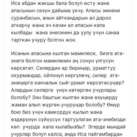
Иса абдан жакшы бала болуп өстү жана
апасынын сөзүн дайыма укчу. Апасы эмнени
суранбасын, анын айткандарын ал дароо
аткарчу жана эч качан ал апасын капа
кылбады жана энесинин да уулу үчүн санаа
тарткан учуру болгон жок.
Исанын апасына кылган мамилеси, бизге ата-
энеге болгон мамиленин эң сонун үлгүсүн
көрсөтөт. Силердин ар бириңер, урматтуу
окурмандар, ойлонуп көргүлөчү, силер ата-
энеңерге канчалык сый-урмат көрсөтөсүңөр?
Алардын силерге үнүн көтөргөн учурлары
болобу? Ээн баштык кылган жана өзүңөрдү
жаман алып жүргөн учуруңар болобу? Өмүр
бою биз үчүн камкордук кылып жана
өздөрүнүн сүйүүсүн тартуулаган ата-энебизди
көп учурда капа кылабызбы? Эгерде мындай
учурлар болуп калса, анда Иса пайгамбардан