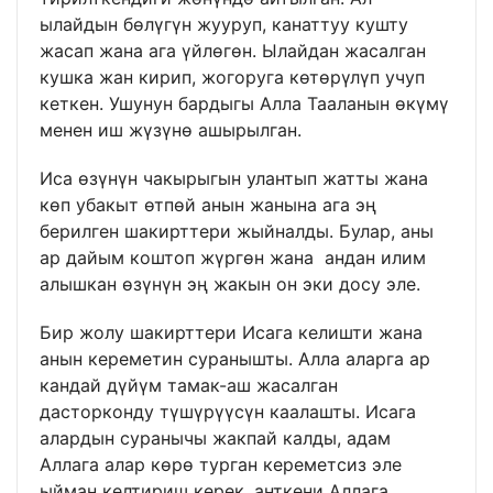
ылайдын бөлүгүн жууруп, канаттуу кушту
жасап жана ага үйлөгөн. Ылайдан жасалган
кушка жан кирип, жогоруга көтөрүлүп учуп
кеткен. Ушунун бардыгы Алла Тааланын өкүмү
менен иш жүзүнө ашырылган.
Иса өзүнүн чакырыгын улантып жатты жана
көп убакыт өтпөй анын жанына ага эң
берилген шакирттери жыйналды. Булар, аны
ар дайым коштоп жүргөн жана андан илим
алышкан өзүнүн эң жакын он эки досу эле.
Бир жолу шакирттери Исага келишти жана
анын кереметин суранышты. Алла аларга ар
кандай дүйүм тамак-аш жасалган
дасторконду түшүрүүсүн каалашты. Исага
алардын суранычы жакпай калды, адам
Аллага алар көрө турган кереметсиз эле
ыйман келтириш керек, анткени Аллага