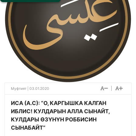
|
Муфтият | 03.01.2020
ИСА (А.С): “О, КАРГЫШКА КАЛГАН
ИБЛИС! КУЛДАРЫН АЛЛА СЫНАЙТ,
КУЛДАРЫ ӨЗҮНҮН РОББИСИН
СЫНАБАЙТ”