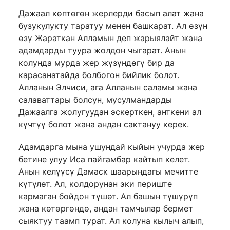
Дажаал көптөгөн жерлерди басып алат жана
бузукулукту таратуу менен башкарат. Ал өзүн
өзү Жараткан Алламын деп жарыялайт жана
адамдарды туура жолдон чыгарат. Анын
колунда мурда жер жүзүндөгү бир да
карасанатайда болбогон бийлик болот.
Алланын Элчиси, ага Алланын саламы жана
салаваттары болсун, мусулмандарды
Дажаалга жолугуудан эскерткен, анткени ал
күчтүү болот жана андан сактануу керек.
Адамдарга мына ушундай кыйын учурда жер
бетине улуу Иса пайгамбар кайтып келет.
Анын келүүсү Дамаск шаарындагы мечитте
күтүлөт. Ал, колдорунан эки периште
кармаган бойдон түшөт. Ал башын түшүрүп
жана көтөргөндө, андан тамчылар бермет
сыяктуу таамп турат. Ал колуна кылыч алып,