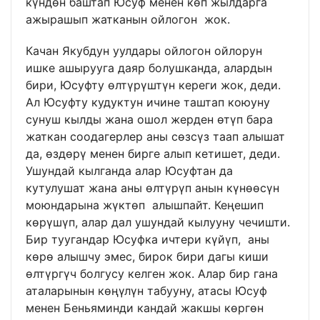
күндөн баштап Юсуф менен көп жылдарга
ажырашып жатканын ойлогон жок.
Качан Якубдун уулдары ойлогон ойлорун
ишке ашырууга даяр болушканда, алардын
бири, Юсуфту өлтүрүштүн кереги жок, деди.
Ал Юсуфту кудуктун ичине таштап коюуну
сунуш кылды жана ошол жерден өтүп бара
жаткан соодагерлер аны сөзсүз таап алышат
да, өздөрү менен бирге алып кетишет, деди.
Ушундай кылганда алар Юсуфтан да
кутулушат жана аны өлтүрүп анын күнөөсүн
моюндарына жүктөп алышпайт. Кеңешип
көрүшүп, алар дал ушундай кылууну чечишти.
Бир туугандар Юсуфка ичтери күйүп, аны
көрө алышчу эмес, бирок бири дагы киши
өлтүргүч болгусу келген жок. Алар бир гана
аталарынын көңүлүн табууну, атасы Юсуф
менен Беньяминди кандай жакшы көргөн