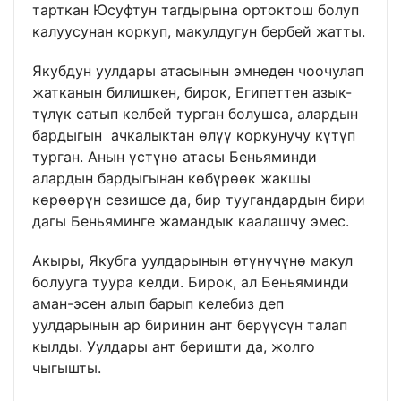
тарткан Юсуфтун тагдырына ортоктош болуп
калуусунан коркуп, макулдугун бербей жатты.
Якубдун уулдары атасынын эмнеден чоочулап
жатканын билишкен, бирок, Египеттен азык-
түлүк сатып келбей турган болушса, алардын
бардыгын ачкалыктан өлүү коркунучу күтүп
турган. Анын үстүнө атасы Беньяминди
алардын бардыгынан көбүрөөк жакшы
көрөөрүн сезишсе да, бир туугандардын бири
дагы Беньяминге жамандык каалашчу эмес.
Акыры, Якубга уулдарынын өтүнүчүнө макул
болууга туура келди. Бирок, ал Беньяминди
аман-эсен алып барып келебиз деп
уулдарынын ар биринин ант берүүсүн талап
кылды. Уулдары ант беришти да, жолго
чыгышты.