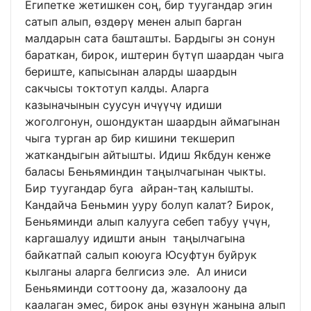
Египетке жетишкен соң, бир туугандар эгин
сатып алып, өздөрү менен алып барган
малдарын сата башташты. Бардыгы эн сонун
бараткан, бирок, иштерин бүтүп шаардан чыга
бериште, капысынан аларды шаардын
сакчысы токтотуп калды. Аларга
казыначынын суусун ичүүчү идиши
жоголгонун, ошондуктан шаардын аймагынан
чыга турган ар бир кишини текшерип
жаткандыгын айтышты. Идиш Якбдун кенже
баласы Беньяминдин таңылчагынан чыкты.
Бир туугандар буга айран-таң калышты.
Кандайча Беньмин ууру болуп калат? Бирок,
Беньяминди алып калууга себеп табуу үчүн,
каргашалуу идишти анын таңылчагына
байкатпай салып коюуга Юсуфтун буйрук
кылганы аларга белгисиз эле. Ал иниси
Беньяминди соттоону да, жазалоону да
каалаган эмес, бирок аны өзүнүн жанына алып