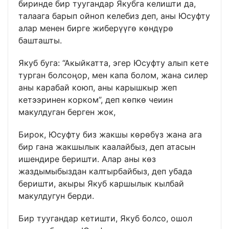
биринде бир туугандар Якубга келишти да,
талаага барып ойноп келебиз деп, аны Юсуфту
алар менен бирге жиберүүгө көндүрө
башташты.
Якуб буга: “Акыйкатта, эгер Юсуфту алып кете
турган болсоңор, мен капа болом, жана силер
аны карабай коюп, аны карышкыр жеп
кетээринен корком”, деп көпкө чеиин
макулдуган берген жок,
Бирок, Юсуфту биз жакшы көрөбүз жана ага
бир гана жакшылык каалайбыз, деп атасын
ишендире беришти. Алар аны көз
жаздымыбыздан калтырбайбыз, деп убада
беришти, акыры Якуб каршылык кылбай
макулдугун берди.
Бир туугандар кетишти, Якуб болсо, ошол