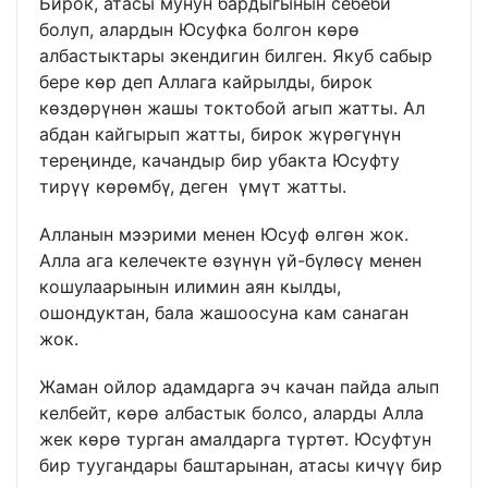
Бирок, атасы мунун бардыгынын себеби
болуп, алардын Юсуфка болгон көрө
албастыктары экендигин билген. Якуб сабыр
бере көр деп Аллага кайрылды, бирок
көздөрүнөн жашы токтобой агып жатты. Ал
абдан кайгырып жатты, бирок жүрөгүнүн
тереңинде, качандыр бир убакта Юсуфту
тирүү көрөмбү, деген үмүт жатты.
Алланын мээрими менен Юсуф өлгөн жок.
Алла ага келечекте өзүнүн үй-бүлөсү менен
кошулаарынын илимин аян кылды,
ошондуктан, бала жашоосуна кам санаган
жок.
Жаман ойлор адамдарга эч качан пайда алып
келбейт, көрө албастык болсо, аларды Алла
жек көрө турган амалдарга түртөт. Юсуфтун
бир туугандары баштарынан, атасы кичүү бир