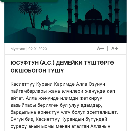
|
Муфтият | 02.01.2020
ЮСУФТУН (А.С.) ДЕМЕЙКИ ТҮШТӨРГӨ
ОКШОБОГОН ТҮШҮ
Касиеттүү Курани Каримде Алла Өзүнүн
пайгамбарлары жана элчилери жөнүндө көп
айтат. Алла жөнүндө илимди жеткирүү
вазыйпасы берилген бул улуу адамдар,
бардыгына өрнөктүү үлгү болуп эсептелишет.
Бүгүн биз, Касиеттүү Курандын бүтүндөй
сүрөсү анын ысмы менен аталган Алланын