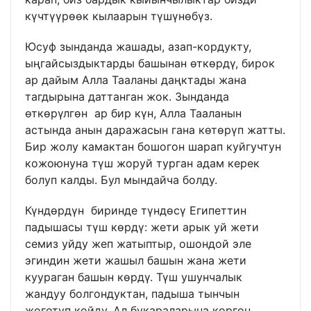
күчтүүрөөк кылаарын түшүнөбүз.
Юсуф зынданда жашады, азап-кордукту,
ыңгайсыздыктарды башынан өткөрдү, бирок
ар дайым Алла Тааланы даңктады жана
тагдырына даттанган жок. Зынданда
өткөрүлгөн ар бир күн, Алла Тааланын
астында анын даражасын гана көтөрүп жатты.
Бир жолу камактан бошогон шарап куйгучтун
кожоюнуна түш жоруй турган адам керек
болуп калды. Бул мындайча болду.
Күндөрдүн биринде түндөсү Египеттин
падышасы түш көрдү: жети арык уй жети
семиз уйду жеп жатыптыр, ошондой эле
эгиндин жети жашыл башын жана жети
куураган башын көрдү. Түш ушунчалык
жандуу болгондуктан, падыша тынчын
жоготуп койду. Ал букараларына көргөн