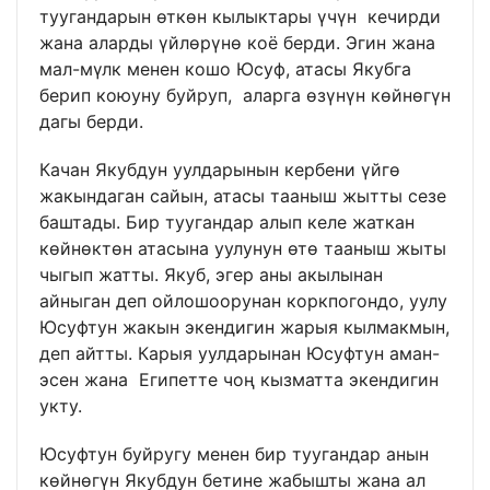
туугандарын өткөн кылыктары үчүн кечирди
жана аларды үйлөрүнө коё берди. Эгин жана
мал-мүлк менен кошо Юсуф, атасы Якубга
берип коюуну буйруп, аларга өзүнүн көйнөгүн
дагы берди.
Качан Якубдун уулдарынын кербени үйгө
жакындаган сайын, атасы тааныш жытты сезе
баштады. Бир туугандар алып келе жаткан
көйнөктөн атасына уулунун өтө тааныш жыты
чыгып жатты. Якуб, эгер аны акылынан
айныган деп ойлошоорунан коркпогондо, уулу
Юсуфтун жакын экендигин жарыя кылмакмын,
деп айтты. Карыя уулдарынан Юсуфтун аман-
эсен жана Египетте чоң кызматта экендигин
укту.
Юсуфтун буйругу менен бир туугандар анын
көйнөгүн Якубдун бетине жабышты жана ал