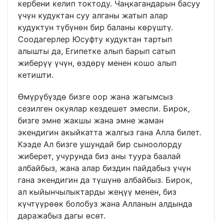
кербени келип токтоду. Чаңкагандарын басуу
үчүн кудуктан суу алганы жатып алар
кудуктун түбүнөн бир баланы көрүштү.
Соодагерлер Юсуфту кудуктан тартып
алышты да, Египетке алып барып сатып
жиберүү үчүн, өздөрү менен кошо алып
кетишти.
Өмүрүбүздө бизге оор жана жагымсыз
сезилген окуялар кездешет эмеспи. Бирок,
бизге эмне жакшы жана эмне жаман
экендигин акыйкатта жалгыз гана Алла билет.
Кээде Ал бизге ушундай бир сыноолорду
жиберет, учурунда биз аны туура баалай
албайбыз, жана алар биздин пайдабыз үчүн
гана экендигин да түшүнө албайбыз. Бирок,
ал кыйынчылыктарды жеңүү менен, биз
күчтүүрөөк болобуз жана Алланын алдында
даражабыз дагы өсөт.