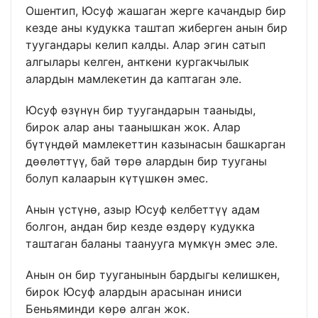
Ошентип, Юсуф жашаган жерге качандыр бир
кезде аны кудукка таштап жиберген анын бир
туугандары келип калды. Алар эгин сатып
алгылары келген, анткени кургакчылык
алардын мамлекетин да каптаган эле.
Юсуф өзүнүн бир туугандарын тааныды,
бирок алар аны таанышкан жок. Алар
бүтүндөй мамлекеттин казынасын башкарган
дөөлөттүү, бай төрө алардын бир тууганы
болуп калаарын күтүшкөн эмес.
Анын үстүнө, азыр Юсуф келбеттүү адам
болгон, андан бир кезде өздөрү кудукка
таштаган баланы таанууга мүмкүн эмес эле.
Анын он бир тууганынын бардыгы келишкен,
бирок Юсуф алардын арасынан иниси
Беньяминди көрө алган жок.