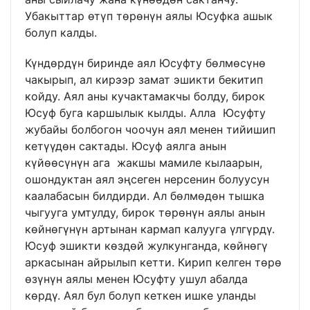
Убакыттар өтүп төрөнүн аялы Юсуфка ашык
болуп калды.
Күндөрдүн биринде аял Юсуфту бөлмөсүнө
чакырып, ал кирээр замат эшикти бекитип
койду. Аял аны кучактамакчы болду, бирок
Юсуф буга каршылык кылды. Алла Юсуфту
жубайы болбогон чоочун аял менен тийишип
кетүүдөн сактады. Юсуф аялга анын
күйөөсүнүн ага жакшы мамиле кылаарын,
ошондуктан аял эңсеген нерсенин болуусун
каалабасын билдирди. Ал бөлмөдөн тышка
чыгууга умтулду, бирок төрөнүн аялы анын
көйнөгүнүн артынан кармап калууга үлгүрдү.
Юсуф эшикти көздөй жулкунганда, көйнөгү
аркасынан айрылып кетти. Кирип келген төрө
өзүнүн аялы менен Юсуфту ушул абалда
көрдү. Аял бул болуп кеткен ишке уланды