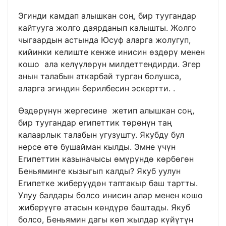
Эгинди камдап алышкан соң, бир туугандар
кайтууга жолго даярданып калышты. Жолго
чыгаардын астында Юсуф аларга жолугуп,
кийинки келиште кенже инисин өздөрү менен
кошо ала келүүлөрүн милдеттендирди. Эгер
анын талабын аткарбай турган болушса,
аларга эгиндин берилбесин эскертти. .
Өздөрүнүн жергесине жетип алышкан соң,
бир туугандар египеттик төрөнүн таң
калаарлык талабын угузушту. Якубду бул
нерсе өтө бушайман кылды. Эмне үчүн
Египеттин казыначысы өмүрүндө көрбөгөн
Беньяминге кызыгып калды? Якуб уулун
Египетке жиберүүдөн таптакыр баш тартты.
Улуу балдары болсо инисин алар менен кошо
жиберүүгө атасын көндүрө баштады. Якуб
болсо, Беньямин дагы көп жылдар күйүтүн