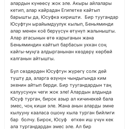
алардын күнөөсү жок эле. Акыры айлалары
кетип, алар кайрадан Египетке кайтып
барышты да, Юсуфка киришти. Бир туугандар
Юсуфтун ырайымдуулук кылып, Беньяминди
алар менен коё берүүсүн өтүнүп жалынышты.
Алар атасынын өтө карыганын жана
Беньяминдин кайтып барбасын уккан соң
кайгы-муңга алдырганынан көздөрү көрбөй
калганын айтышты.
Бул сөздөрдөн Юсуфтун жүрөгү солк дей
түштү да, аларга өзүнүн чындыгында ким
экенин айтып берди. Бир туугандардын таң
калуусунун чеги жок эле! Алардын алдында
Юсуф турган, бирок азыр ал кичинекей бала
эмес, чоң киши эле. Жана анын аларды эмне
кылууну кааласа ошону кыла турган бийлиги
бар болчу. Бирок, Юсуф өткөн иш үчүн кек
ала тургандардан эмес эле. Ал бир