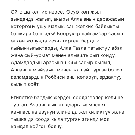
Ойго да келгис нерсе, Юсуф көп жыл
зынданда жатып, акыры Алла анын даражасын
көтөргөнү ушунчалык, сан жеткис байлыкты
башкара баштады! Боорукер пайгамбар басып
өткөн жолунда кезиктирген бардык
кыйынчылыктарды, Алла Таала татыктуу абал
жана сый-урмат менен алмаштырып койду.
Адамдардын арасынан ким сабыр кылып,
Алланын мыйзамы менен жашай турган болсо,
ааламдардын Роббиси аны көтөрүп, ардактуу
кылып коёт.
Египетке бардык жерден соодагерлер келише
турган. Ачарчылык жылдары мамлекет
кампасына өзүнүн элине да жеткиликтүү жана
тышка да соода кыла турган эгинди мол
камдап койгон болчу.