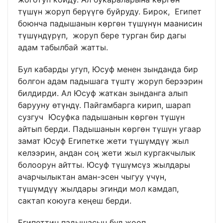
түшүн жоруп берүүгө буйруду. Бирок, Египет
боюнча падышанын көргөн түшүнүн маанисин
түшүндүрүп, жоруп бере турган бир дагы
адам табылбай жатты.
Бул кабарды угуп, Юсуф менен зынданда бир
болгон адам падышага түштү жоруп берээрин
билдирди. Ал Юсуф жаткан зынданга алып
барууну өтүндү. Пайгамбарга кирип, шарап
сузгуч Юсуфка падышанын көргөн түшүн
айтып берди. Падышанын көргөн түшүн угаар
замат Юсуф Египетке жети түшүмдүү жыл
келээрин, андан соң жети жыл кургакчылык
болоорун айтты. Юсуф түшүмсүз жылдары
ачарчылыктан аман-эсен чыгуу үчүн,
түшүмдүү жылдары эгинди мол камдап,
сактап коюуга кеңеш берди.
Египеттин падышасын бул жооп