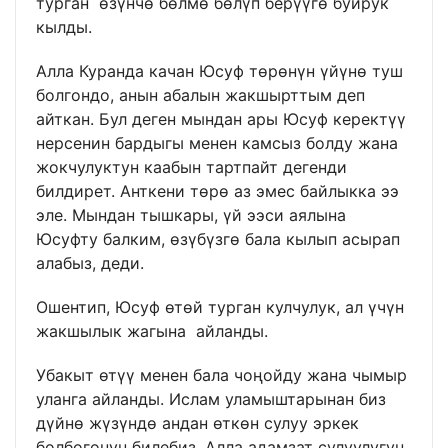
турган өзүнчө бөлмө бөлүп берүүгө буйрук
кылды.
Алла Куранда качан Юсуф төрөнүн үйүнө туш
болгондо, анын абалын жакшырттым деп
айткан. Бул деген мындан ары Юсуф керектүү
нерсенин бардыгы менен камсыз болду жана
жокчулуктун каабын тартпайт дегенди
билдирет. Анткени төрө аз эмес байлыкка ээ
эле. Мындан тышкары, үй ээси аялына
Юсуфту балким, өзүбүзгө бала кылып асырап
алабыз, деди.
Ошентип, Юсуф өтөй турган кулчулук, ал үчүн
жакшылык жагына айланды.
Убакыт өтүү менен бала чоңойду жана чымыр
уланга айланды. Ислам уламыштарынан биз
дүйнө жүзүндө андан өткөн сулуу эркек
болбогонун билебиз. Алла адамзат сулуулугун