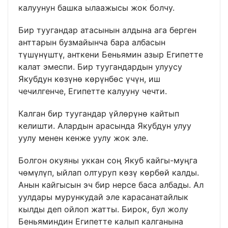
калуунун башка ылаажысы жок болчу.
Бир туугандар атасынын алдына ага берген
анттарын бузмайынча бара албасын
түшүнүштү, анткени Беньямин азыр Египетте
калат эмеспи. Бир туугандардын улуусу
Якубдун көзүнө көрүнбөс үчүн, иш
чечилгенче, Египетте калууну чечти.
Калган бир туугандар үйлөрүнө кайтып
келишти. Алардын арасында Якубдун улуу
уулу менен кенже уулу жок эле.
Болгон окуяны уккан соң Якуб кайгы-муңга
чөмүлүп, ыйлап олтуруп көзү көрбөй калды.
Анын кайгысын эч бир нерсе баса албады. Ал
уулдары мурункудай эле карасанатайлык
кылды деп ойлоп жатты. Бирок, бул жолу
Беньяминдин Египетте калып калганына