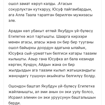
ошол замат көрүп калды. .Атасын
сокурлуктан куткаруу, Юсуф пайгамбардын,
ага Алла Таала тараптан берилген мужизасы
эле.
Арадан көп убакыт өтпөй Якубдун үй-бүлөсү
Египетке жол тартышты. Шаарга кирээри
менен атасы, апасы жана он бир бир тууганы
ошол байыркы доордун адатына ылайык,
Юсуфка сый-урматтын белгиси катары таазим
кылышты. Азыр гана Юсуфка ал бала кезинде
көргөн, Күндүн, Айдын жана он бир
жылдыздын ага таазим кылып жатышкандыгы
жөнүндөгү түшүнүн акыйкаты белгилүү болду.
Ошондон баштап Якубдун үй-бүлөсү Египетке
жайланышты, ал эми анын он эки уулу болсо,
Исраил элинин он эки уруусунун башталышын
берди.