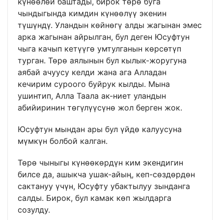
күнөөлөй баштады, бирок төрө буга
чындыгында кимдин күнөөлүү экенин
түшүндү. Уландын көйнөгү алды жагынан эмес
арка жагынан айрылган, бул деген Юсуфтун
чыга качып кетүүгө умтулганын көрсөтүп
турган. Төрө аялынын бул кылык-жоругуна
аябай ачуусу келди жана ага Алладан
кечирим суроого буйрук кылды. Мына
ушинтип, Алла Таала ак-ниет уландын
абийиринин төгүлүүсүнө жол берген жок.
Юсуфтун мындан ары бул үйдө калуусуна
мүмкүн болбой калган.
Төрө чыныгы күнөөкөрдүн ким экендигин
билсе да, ашыкча ушак-айың, кеп-сөздөрдөн
сактануу үчүн, Юсуфту убактылуу зынданга
салды. Бирок, бул камак көп жылдарга
созулду.