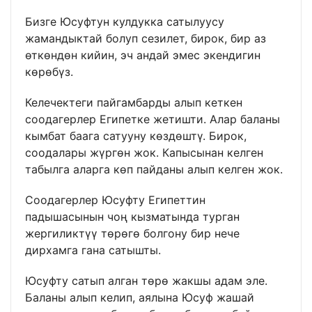
Бизге Юсуфтун кулдукка сатылуусу
жамандыктай болуп сезилет, бирок, бир аз
өткөндөн кийин, эч андай эмес экендигин
көрөбүз.
Келечектеги пайгамбарды алып кеткен
соодагерлер Египетке жетишти. Алар баланы
кымбат баага сатууну көздөштү. Бирок,
соодалары жүргөн жок. Капысынан келген
табылга аларга көп пайданы алып келген жок.
Соодагерлер Юсуфту Египеттин
падышасынын чоң кызматында турган
жергиликтүү төрөгө болгону бир нече
дирхамга гана сатышты.
Юсуфту сатып алган төрө жакшы адам эле.
Баланы алып келип, аялына Юсуф жашай