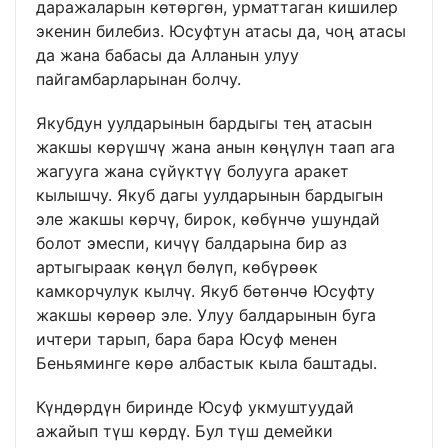
даражаларын көтөргөн, урматтаган кишилер
экенин билебиз. Юсуфтун атасы да, чоң атасы
да жана бабасы да Алланын улуу
пайгамбарларынан болчу.
Якубдун уулдарынын бардыгы тең атасын
жакшы көрүшчү жана анын көңүлүн таап ага
жагууга жана сүйүктүү болууга аракет
кылышчу. Якуб дагы уулдарынын бардыгын
эле жакшы көрчү, бирок, көбүнчө ушундай
болот эмеспи, кичүү балдарына бир аз
артыгыраак көңүл бөлүп, көбүрөөк
камкорчулук кылчү. Якуб бөтөнчө Юсуфту
жакшы көрөөр эле. Улуу балдарынын буга
ичтери тарып, бара бара Юсуф менен
Беньяминге көрө албастык кыла баштады.
Күндөрдүн биринде Юсуф укмуштуудай
ажайып түш көрдү. Бул түш демейки