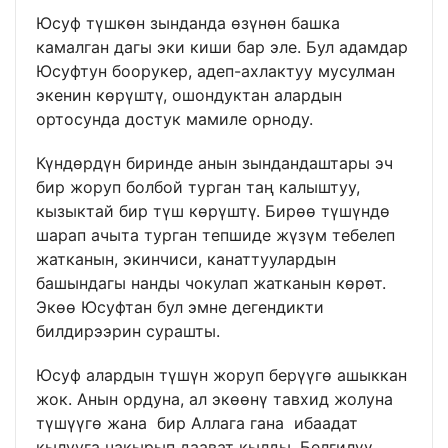
Юсуф түшкөн зынданда өзүнөн башка
камалган дагы эки киши бар эле. Бул адамдар
Юсуфтун боорукер, адеп-ахлактуу мусулман
экенин көрүштү, ошондуктан алардын
ортосунда достук мамиле орноду.
Күндөрдүн биринде анын зындандаштары эч
бир жоруп болбой турган таң калыштуу,
кызыктай бир түш көрүштү. Бирөө түшүндө
шарап ачыта турган тепшиде жүзүм тебелеп
жатканын, экинчиси, канаттуулардын
башындагы нанды чокулап жатканын көрөт.
Экөө Юсуфтан бул эмне дегендикти
билдирээрин сурашты.
Юсуф алардын түшүн жоруп берүүгө ашыккан
жок. Анын ордуна, ал экөөнү тавхид жолуна
түшүүгө жана бир Аллага гана ибаадат
кылууга чакырып даават кылды. Белгилүү