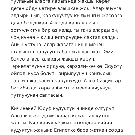
тууганын аларга караганда жакшы көрөт
деген ойду кетире алышкан жок. Алар ачууга
алдырышып, коркунучтуу кылмышты жасоого
даяр болушкан. Аларда калган акыл-
эстүүлүктүн бир аз калдыгы гана аларды эң
чоң күнөө – киши өлтүрүүдөн сактап калды.
Анын үстүнө, алар жасаган иши менен
атасынын көңүлүн таба алышкан жок. Эми
болсо атасы аларды жакшы көрүп,
эркелетүүнүн ордуна, керээли-кечке Юсуфту
ойлоп, куса болуп, айрылуунун кайгысын
тартып жатканын көрүшүүдө. Алла биздин ар
бирибизди көрө албастык менен ачуунун
туткунунан сактасын.
Кичинекей Юсуф кудуктун ичинде олтуруп,
Алланын жардамы качан келээрин күтүп
жатты. Бир канча убакыт өткөндөн кийин
кудуктун жанына Египетке бара жаткан соода