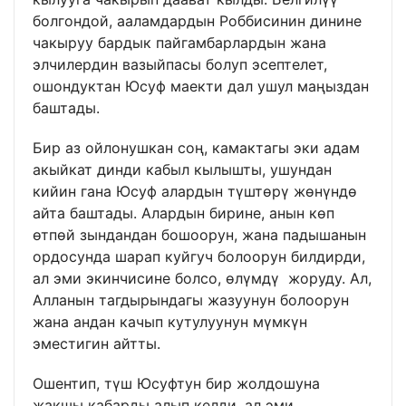
болгондой, ааламдардын Роббисинин динине
чакыруу бардык пайгамбарлардын жана
элчилердин вазыйпасы болуп эсептелет,
ошондуктан Юсуф маекти дал ушул маңыздан
баштады.
Бир аз ойлонушкан соң, камактагы эки адам
акыйкат динди кабыл кылышты, ушундан
кийин гана Юсуф алардын түштөрү жөнүндө
айта баштады. Алардын бирине, анын көп
өтпөй зындандан бошоорун, жана падышанын
ордосунда шарап куйгуч болоорун билдирди,
ал эми экинчисине болсо, өлүмдү жоруду. Ал,
Алланын тагдырындагы жазуунун болоорун
жана андан качып кутулуунун мүмкүн
эместигин айтты.
Ошентип, түш Юсуфтун бир жолдошуна
жакшы кабарды алып келди, ал эми