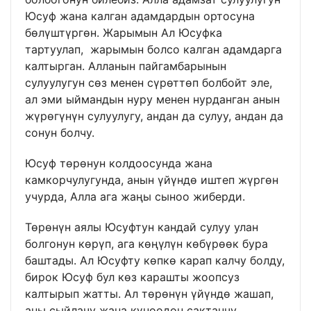
Юсуф жана калган адамдардын ортосуна
бөлүштүргөн. Жарымын Ал Юсуфка
тартуулап, жарымын болсо калган адамдарга
калтырган. Алланын пайгамбарынын
сулуулугун сөз менен сүрөттөп болбойт эле,
ал эми ыймандын нуру менен нурданган анын
жүрөгүнүн сулуулугу, андан да сулуу, андан да
сонун болчу.
Юсуф төрөнун колдоосунда жана
камкорчулугунда, анын үйүндө иштеп жүргөн
учурда, Алла ага жаңы сыноо жиберди.
Төрөнүн аялы Юсуфтун кандай сулуу улан
болгонун көрүп, ага көңүлүн көбүрөөк бура
баштады. Ал Юсуфту көпкө карап калчу болду,
бирок Юсуф бул көз карашты жоопсуз
калтырып жатты. Ал төрөнүн үйүндө жашап,
аны сыйлачу жана күнөөдөн сактанчу.