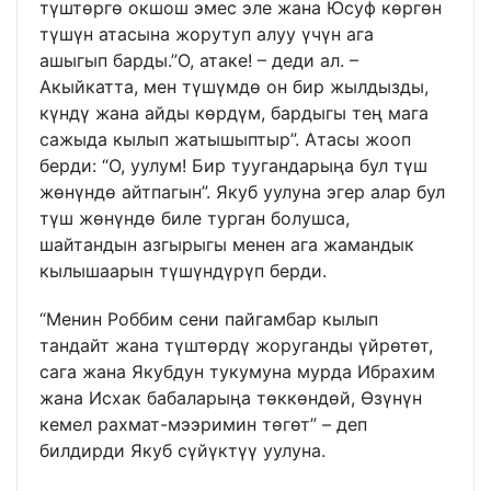
түштөргө окшош эмес эле жана Юсуф көргөн
түшүн атасына жорутуп алуу үчүн ага
ашыгып барды.”О, атаке! – деди ал. –
Акыйкатта, мен түшүмдө он бир жылдызды,
күндү жана айды көрдүм, бардыгы тең мага
сажыда кылып жатышыптыр”. Атасы жооп
берди: “О, уулум! Бир туугандарыңа бул түш
жөнүндө айтпагын”. Якуб уулуна эгер алар бул
түш жөнүндө биле турган болушса,
шайтандын азгырыгы менен ага жамандык
кылышаарын түшүндүрүп берди.
“Менин Роббим сени пайгамбар кылып
тандайт жана түштөрдү жоруганды үйрөтөт,
сага жана Якубдун тукумуна мурда Ибрахим
жана Исхак бабаларыңа төккөндөй, Өзүнүн
кемел рахмат-мээримин төгөт” – деп
билдирди Якуб сүйүктүү уулуна.