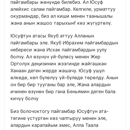
пайгамбары жөнүндө билебиз. Ал Юсуф
алейхис салам пайгамбар. Келгиле, урматтуу
окурмандар, биз ал киши менен таанышалы
жана анын жашоо тарыхынf көз жүгүртөлү.
Юсуфтун атасы Якуб аттуу Алланын
пайгамбары эле. Якуб Ибрахим пайгамбардын
небереси жана Исхак пайгамбардын уулу
болчу. Ал өзүнүн үй-бүлөсү менен Жер
Ортолук деңизинин жээгинде жайгашкан
Ханаан деген жерде жашачу. Юсуф ушул
өлкөдө, көп бүлөлүү үй-бүлөдө төрөлдү. Анын
он бир бир тууганы бар эле, Жана алардын
ичинен өзүнөн бир гана Беньямин деген бала
кичүү болчу
Биз болочоктогу пайгамбар Юсуфтун ата-
тегине үстүртөн көз чаптыруу менен эле,
алардын карапайым эмес, Алла Таала