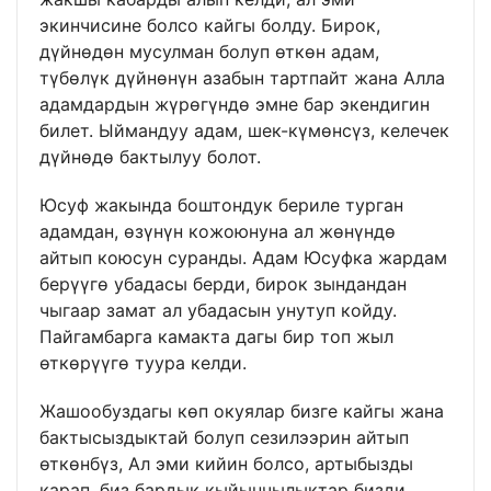
экинчисине болсо кайгы болду. Бирок,
дүйнөдөн мусулман болуп өткөн адам,
түбөлүк дүйнөнүн азабын тартпайт жана Алла
адамдардын жүрөгүндө эмне бар экендигин
билет. Ыймандуу адам, шек-күмөнсүз, келечек
дүйнөдө бактылуу болот.
Юсуф жакында боштондук бериле турган
адамдан, өзүнүн кожоюнуна ал жөнүндө
айтып коюсун суранды. Адам Юсуфка жардам
берүүгө убадасы берди, бирок зындандан
чыгаар замат ал убадасын унутуп койду.
Пайгамбарга камакта дагы бир топ жыл
өткөрүүгө туура келди.
Жашообуздагы көп окуялар бизге кайгы жана
бактысыздыктай болуп сезилээрин айтып
өткөнбүз, Ал эми кийин болсо, артыбызды
карап, биз бардык кыйынчылыктар бизди