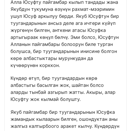
Алла Юсуфту пайгамбар кылып тандады жана
Якубдун тукумуна өзүнүн рахмат-мээримин
ушул Юсуф аркылуу берди. Якуб Юсуфтун бир
туугандарынын ансыз деле ага ичтери күйүп
жүргөнүн билген, анткени атасы Юсуфка
артыгыраак көңүл бөлчү. Эми болсо, Юсуфтун
Алланын пайгамбары болоорун биле турган
болушса, бир туугандарынын инисине болгон
көрө албастыктары мурункудан да
күчөөрүнөн корккон.
Күндөр өтүп, бир туугандардын көрө
албастыгы басылган жок, шайтан болсо
аларды тынбай азгырып жатты. Акыры, алар
Юсуфту жок кылмай болушту.
Якуб пайгамбар бир туугандарынын Юсуфка
жамандык кылаарын билген, ошондуктан аны
жалгыз калтырбоого аракет кылчу. Күндөрдүн