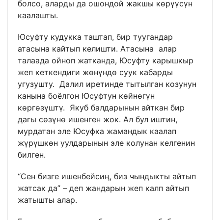
болсо, аларды да ошондой жакшы көрүүсүн
каалашты.
Юсуфту кудукка таштап, бир туугандар
атасына кайтып келишти. Атасына алар
талаада ойноп жатканда, Юсуфту карышкыр
жеп кеткендиги жөнүндө суук кабарды
угузушту. Далил иретинде тытылган козунун
канына боёлгон Юсуфтун көйнөгүн
көргөзүштү. Якуб балдарынын айткан бир
дагы сөзүнө ишенген жок. Ал бул иштин,
мурдатан эле Юсуфка жамандык каалап
жүрүшкөн уулдарынын эле колунан келгенин
билген.
“Сен бизге ишенбейсиң, биз чындыкты айтып
жатсак да” – деп жандарын жеп калп айтып
жатышты алар.