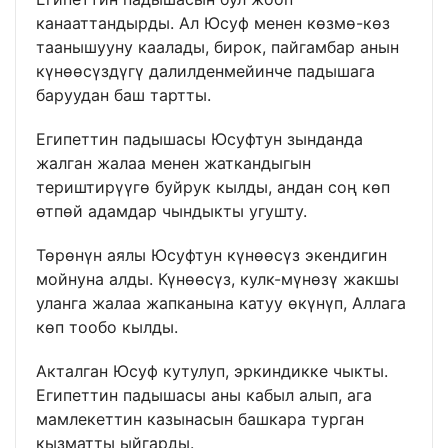
канааттандырды. Ал Юсуф менен көзмө-көз
таанышууну каалады, бирок, пайгамбар анын
күнөөсүздүгү далилденмейинче падышага
баруудан баш тартты.
Египеттин падышасы Юсуфтун зынданда
жалган жалаа менен жаткандыгын
териштирүүгө буйрук кылды, андан соң көп
өтпөй адамдар чындыкты угушту.
Төрөнүн аялы Юсуфтун күнөөсүз экендигин
мойнуна алды. Күнөөсүз, кулк-мүнөзү жакшы
уланга жалаа жапканына катуу өкүнүп, Аллага
көп тообо кылды.
Акталган Юсуф кутулуп, эркиндикке чыкты.
Египеттин падышасы аны кабыл алып, ага
мамлекеттин казынасын башкара турган
кызматты ыйгарды.