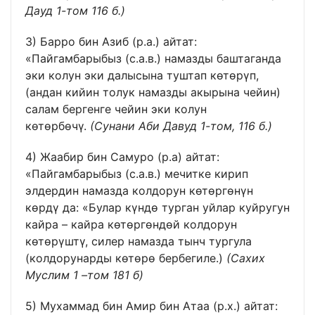
Дауд 1-том 116 б.)
3) Барро бин Азиб (р.а.) айтат:
«Пайгамбарыбыз (с.а.в.) намазды баштаганда
эки колун эки далысына туштап көтөрүп,
(андан кийин толук намазды акырына чейин)
салам бергенге чейин эки колун
көтөрбөчү.
(Сунани Аби Давуд 1-том, 116 б.)
4) Жаабир бин Самуро (р.а) айтат:
«Пайгамбарыбыз (с.а.в.) мечитке кирип
элдердин намазда колдорун көтөргөнүн
көрдү да: «Булар күндө турган уйлар куйругун
кайра – кайра көтөргөндөй колдорун
көтөрүштү, силер намазда тынч тургула
(колдорунарды көтөрө бербегиле.)
(Сахих
Муслим 1 –том 181 б)
5) Мухаммад бин Амир бин Атаа (р.х.) айтат: