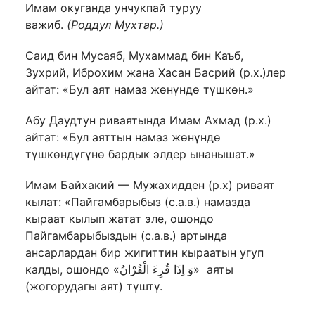
Имам окуганда унчукпай туруу
важиб.
(Роддул Мухтар.)
Саид бин Мусаяб, Мухаммад бин Каъб,
Зухрий, Иброхим жана Хасан Басрий (р.х.)лер
айтат: «Бул аят намаз жөнүндө түшкөн.»
Абу Даудтун риваятында Имам Ахмад (р.х.)
айтат: «Бул аяттын намаз жөнүндө
түшкөндүгүнө бардык элдер ынанышат.»
Имам Байхакий — Мужахидден (р.х) риваят
кылат: «Пайгамбарыбыз (с.а.в.) намазда
кыраат кылып жатат эле, ошондо
Пайгамбарыбыздын (с.а.в.) артында
ансарлардан бир жигиттин кыраатын угуп
калды, ошондо «وَ اِذَا قُرِءَ الْقُرْانُ» аяты
(жогорудагы аят) түштү.