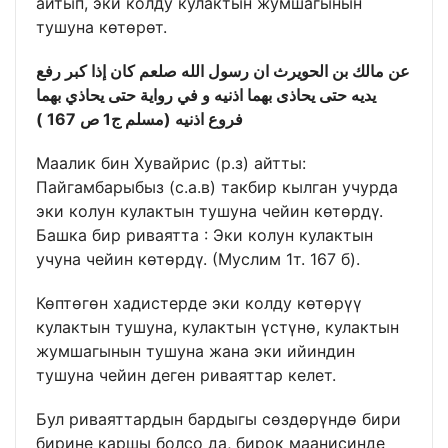
айтып, эки колду кулактын жумшагынын
тушуна көтөрөт.
كان إذا كبر رفع
صلعم
عن مالك بن الحويرث ان رسول الله
يديه حتى يحاذى بهما اذنيه و في رواية حتى يحاذي بهما
فروع اذنيه (مسلم ج1 ص 167 )
Маалик бин Хувайрис (р.з) айтты:
Пайгамбарыбыз (с.а.в) такбир кылган учурда
эки колун кулактын тушуна чейин көтөрдү.
Башка бир риваятта : Эки колун кулактын
учуна чейин көтөрдү. (Муслим 1т. 167 б).
Көптөгөн хадистерде эки колду көтөрүү
кулактын тушуна, кулактын үстүнө, кулактын
жумшагынын тушуна жана эки ийиндин
тушуна чейин деген риваяттар келет.
Бул риваяттардын бардыгы сөздөрүндө бири
бирине каршы болсо да, бирок маанисинде