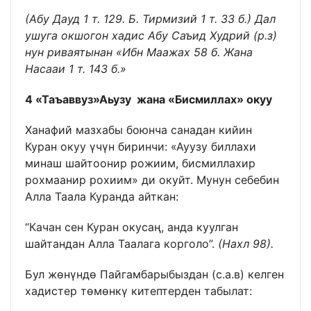
(Абу
Д
ауд 1 т. 129. Б. Тирмизий 1 т. 33 б.) Дал
ушуга окшогон хадис Абу Саъид Худрий (р.з)
нун риваятынан «Ибн Маажах 58 б. Жана
Насааи 1 т. 143 б.»
4 «Таъаввуз»Аьузу жана «Бисмиллах» окуу
Ханафий мазхабы боюнча санадан кийин
Куран окуу үчүн биринчи: «Ауузу биллахи
минаш шайтоонир рожиим, бисмиллахир
рохмаанир рохиим» ди окуйт. Мунун себебин
Алла Таала Куранда айткан:
“Качан сен Куран окусаң, анда куулган
шайтандан Алла Таалага корголо”.
(Нахл 98).
Бул жөнүндө Пайгамбарыбыздан (с.а.в) келген
хадистер төмөнкү китептерден табылат: