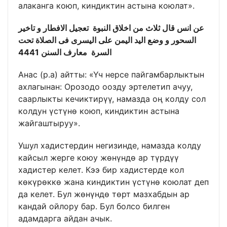
алаканга коюп, киндиктин астына коюлат».
عن انس قال ثلاث من اخلاق النبوة تعجيل الافطار و تاخير
السحور و وضع اليد اليمن على اليسرى فى الصلاة تحت
السرة معارف السنن 4441
Анас (р.а) айтты: «Үч нерсе пайгамбарлыктын
ахлагынан: Орозодо оозду эртелетип ачуу,
саарлыкты кечиктирүү, намазда оң колду сол
колдун үстүнө коюп, киндиктин астына
жайгаштыруу».
Ушул хадистердин негизинде, намазда колду
кайсыл жерге коюу жөнүндө ар түрдүү
хадистер келет. Кээ бир хадистерде кол
көкүрөккө жана киндиктин үстүнө коюлат деп
да келет. Бул жөнүндө төрт мазхабдын ар
кандай ойлору бар. Бул болсо билген
адамдарга айдан ачык.