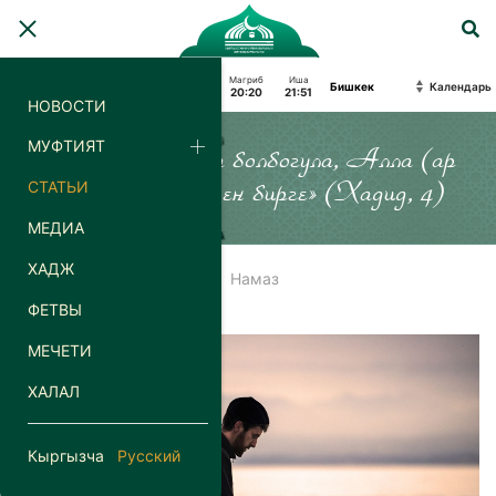
Фаджр
Восход
Зухр
Аср
Магриб
Иша
Календарь
04:08
06:01
13:07
18:08
20:20
21:51
НОВОСТИ
МУФТИЯТ
«Силер кайда гана болбогула, Алла (ар
СТАТЬИ
дайым) силер менен бирге» (Хадид, 4)
МЕДИА
ХАДЖ
Главная
Статьи
Намаз
ФЕТВЫ
МЕЧЕТИ
ХАЛАЛ
Кыргызча
Русский