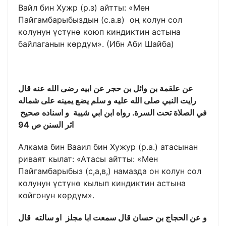
Вайл бин Хужр (р.з) айтты: «Мен
Пайгамбарыбыздын (с.а.в) оң колун сол
колунун үстүнө коюп киндиктин астына
байлаганын көрдүм». (Ибн Аби Шайба)
عن علقمة بن وائل بن حجر عن ابيه رضى الله عنه قال
رايت النبي صلى الله عليه و سلم يضع يمينه على شماله
في الصلاة تحت السرة. رواه ابن ابي شيبة و اسناده صحيح
اثر السنن ص 94
Алкама бин Вааил бин Хужур (р.а.) атасынан
риваят кылат: «Атасы айтты: «Мен
Пайгамбарыбыз (с,а,в,) намазда он колун сол
колунун үстүнө кылып киндиктин астына
койгонун көрдүм».
و عن الحجاج بن حسان قال سمعت ابا مجلز او سالته قال