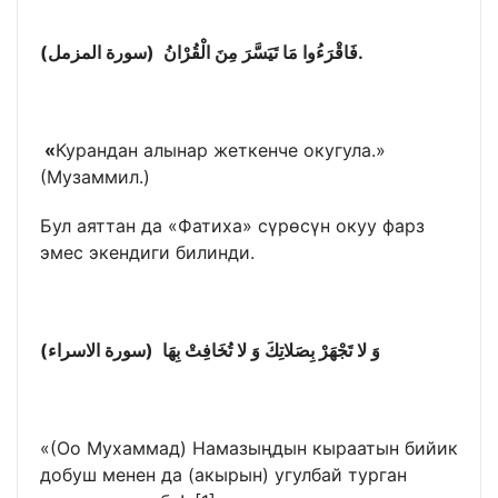
فَاقْرَءُوا مَا تَيَسَّرَ مِنَ الْقُرْانُ (سورة المزمل)
.
«
Курандан алынар жеткенче окугула.»
(Музаммил.)
Бул аяттан да «Фатиха» сүрөсүн окуу фарз
эмес экендиги билинди.
وَ لا تَجْهَرْ بِصَلاتِكَ وَ لا تُخَافِتْ بِهَا (سورة الاسراء)
«(Оо Мухаммад) Намазыңдын кыраатын бийик
добуш менен да (акырын) угулбай турган