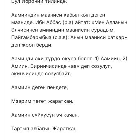
Бул Иброний тилинде.
Аамииндин мааниси кабыл кыл деген
мааниде. Ибн Аббас (р.а) айтат: «Мен Алланын
Элчисинен амииндин маанисин сурадым.
Пайгамбарыбыз (с.а.в): Анын мааниси «аткар»
деп жооп берди.
Ааминди эки түрдө окуса болот: 1) Аамиин. 2)
Амиин. Биринчисинде «аа» деп созулуп,
экинчисинде созулбайт.
Аамиин деген пендеге,
Мээрим төгөт жараткан.
Аамиин сүйүүсүн эч качан,
Тартып албагын Жараткан.