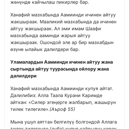
жөнүндө кайчылаш пикирлер бар.
Ханафий мазхабында Аамиинди ичинен айтуу
жакшыраак. Мааликий мазхабында да ичинен
айтуу жакшыраак. Ал эми имам Шаафи
мазхабында ааминди жарыя айтуу
жакшыраак. Ошондой эле ар бир мазхабдын
өзүнө ылайык далилдери бар.
Уламалардын Аамиинди ичинен айтуу жана
сыртында айтуу туурасында ойлору жана
далилдери
Ханафий мазхабында Аамиинди купуя айтат.
Далилибиз: Алла Таала Курани Каримде
айткан: «Силер эгеңерге жалбарып, жашырун
тилек тилегиле».
(Аъроф 55)
Мына ушул аяттан белгилүү болгондой Аллага
тилек тилегенде (дуба) купуя кайрылуу керек.