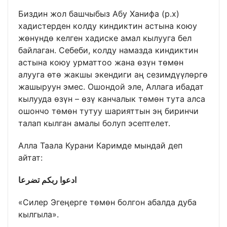
Биздин жол башчыбыз Абу Ханифа (р.х)
хадистерден колду киндиктин астына коюу
жөнүндө келген хадиске амал кылууга бел
байлаган. Себеби, колду намазда киндиктин
астына коюу урматтоо жана өзүн төмөн
алууга өтө жакшы экендиги аң сезимдүүлөргө
жашыруун эмес. Ошондой эле, Аллага ибадат
кылууда өзүн – өзү канчалык төмөн тута алса
ошончо төмөн тутуу шарияттын эң биринчи
талап кылган амалы болуп эсептелет.
Алла Таала Курани Каримде мындай деп
айтат:
ادعوا ربكم تضرعا
«Силер Эгеңерге төмөн болгон абалда дуба
кылгыла».