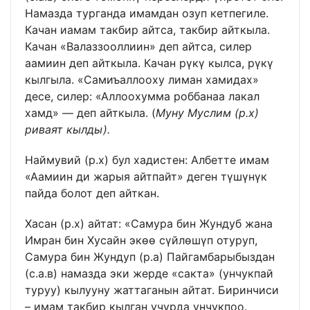
Намазда турганда имамдан озуп кетпегиле.
Качан иамам такбир айтса, такбир айткыла.
Качан «Валаззооллиин» деп айтса, силер
аамиин деп айткыла. Качан рүкү кылса, рүкү
кылгыла. «Самиъаллооху лиман хамидах»
десе, силер: «Аллоохумма роббанаа лакал
хамд» — деп айткыла. (
Муну Муслим (р.х)
риваят кылды).
Наймувий (р.х) бул хадистен: Албетте имам
«Аамиин ди жарыя айтпайт» деген түшүнүк
пайда болот деп айткан.
Хасан (р.х) айтат: «Самура бин Жундуб жана
Имран бин Хусайн экөө сүйлөшүп отуруп,
Самура бин Жундуп (р.а) Пайгамбарыбыздан
(с.а.в) намазда эки жерде «сакта» (унчукпай
туруу) кылууну жаттаганын айтат. Биринчиси
– имам такбир кылган учурда унчукпоо.