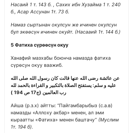
Насаий 1 т. 143 б. , Сахих ибн Хузайма 1 т. 240
б., Асар Ассунан 1т. 73 б.
Намаз сыртынан окулсун же ичинен окулсун
бул экөөсүн ичинен окуйт. (Насааий 1т. 144 б.)
5 Фатиха сүрөөсүн окуу
Ханафий мазхабы боюнча намазда фатиха
сүрөсун окуу ваажиб.
عن عائشة رضى الله عنها قالت كان رسول الله صلى الله
عليه و سلم: يستفتح الصلاة بالتكبير و القراءة بالحمد لله
رب العالمين (ج17 ص 194 )
Айша (р.з.х) айтты: “Пайгамбарыбыз (с.а.в)
намазды «Аллоху акбар» менен, ал эми
кыраатты «Фатиха» менен баштачу”
(Муслим
1т. 194 б).