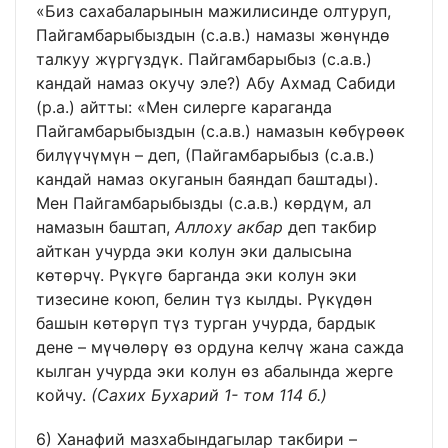
«Биз сахабаларынын мажилисинде олтуруп,
Пайгамбарыбыздын (с.а.в.) намазы жөнүндө
талкуу жүргүздүк. Пайгамбарыбыз (с.а.в.)
кандай намаз окучу эле?) Абу Ахмад Сабиди
(р.а.) айтты: «Мен силерге караганда
Пайгамбарыбыздын (с.а.в.) намазын көбүрөөк
билүүчүмүн – деп, (Пайгамбарыбыз (с.а.в.)
кандай намаз окуганын баяндап баштады).
Мен Пайгамбарыбызды (с.а.в.) көрдүм, ал
намазын баштап,
Аллоху акбар
деп такбир
айткан учурда эки колун эки далысына
көтөрчү. Рүкүгө барганда эки колун эки
тизесине коюп, белин түз кылды. Рүкүдөн
башын көтөрүп түз турган учурда, бардык
дене – мүчөлөрү өз ордуна келчү жана сажда
кылган учурда эки колун өз абалында жерге
койчу.
(Сахих Бухарий 1- том 114 б.)
6) Ханафий мазхабындагылар такбири –