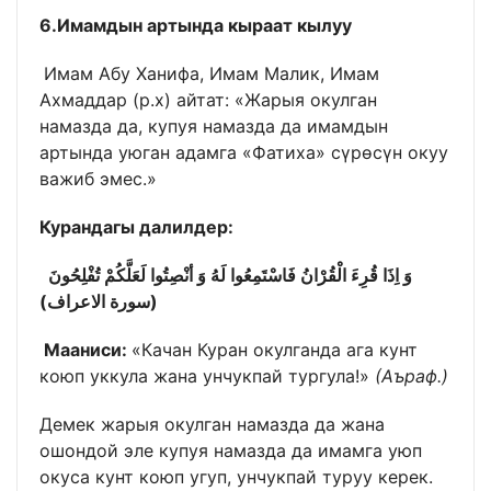
6.Имамдын артында кыраат кылуу
Имам Абу Ханифа, Имам Малик, Имам
Ахмаддар (р.х) айтат: «Жарыя окулган
намазда да, купуя намазда да имамдын
артында уюган адамга «Фатиха» сүрөсүн окуу
важиб эмес.»
Курандагы далилдер:
وَ اِذَا قُرِءَ الْقُرْانُ فَاسْتَمِعُوا لَهُ وَ أنْصِتُوا لَعَلَّكُمْ تُفْلِحُونَ
(سورة الاعراف)
Мааниси:
«Качан Куран окулганда ага кунт
коюп уккула жана унчукпай тургула!»
(Аъраф.)
Демек жарыя окулган намазда да жана
ошондой эле купуя намазда да имамга уюп
окуса кунт коюп угуп, унчукпай туруу керек.