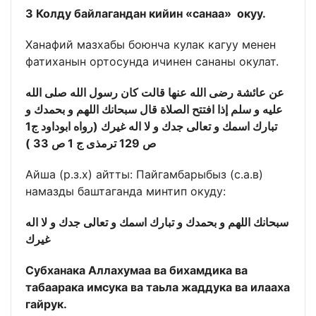
3 Колду байлагандан кийин «санаа» окуу.
Ханафий мазхабы боюнча кулак кагуу менен
фатиханын ортосунда ичинен сананы окулат.
عن عائشة رضى الله عنها قالت كان رسول الله صلى الله
عليه و سلم إذا افتتح الصلاة قال سبحانك اللهم و بحمدك و
تبارك اسمك و تعالى جدك و لا اله غيرك (رواه ابوداود ج1
ص 129 ترمذى ج 1 ص 33 )
Айша (р.з.х) айтты: Пайгамбарыбыз (с.а.в)
намазды баштаганда минтип окуду:
سبحانك اللهم و بحمدك و تبارك اسمك و تعالى جدك و لا اله
غيرك
Субханака Аллахумаа ва бихамдика ва
табаарака имсука ва таьла жаддука ва илааха
гайрук.