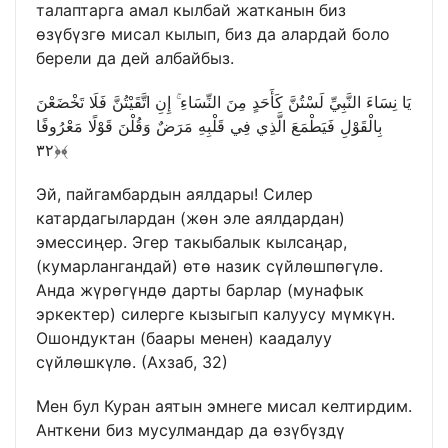
талаптарга амал кылбай жатканын биз
өзүбүзгө мисал кылып, биз да алардай боло
берели да дей албайбыз.
يَا نِسَاءَ النَّبِيِّ لَسْتُنَّ كَأَحَدٍ مِنَ النِّسَاءِ ۚ إِنِ اتَّقَيْتُنَّ فَلَا تَخْضَعْنَ
بِالْقَوْلِ فَيَطْمَعَ الَّذِي فِي قَلْبِهِ مَرَضٌ وَقُلْنَ قَوْلًا مَعْرُوفًا
﴿٣٢﴾
Эй, пайгамбардын аялдары! Силер
катардагылардан (жөн эле аялдардан)
эмессиңер. Эгер такыбалык кылсаңар,
(кумарлангандай) өтө назик сүйлөшпөгүлө.
Анда жүрөгүндө дарты барлар (мунафык
эркектер) силерге кызыгып калуусу мүмкүн.
Ошондуктан (баары менен) каадалуу
сүйлөшкүлө. (Ахзаб, 32)
Мен бул Куран аятын эмнеге мисал келтирдим.
Анткени биз мусулмандар да өзүбүздү