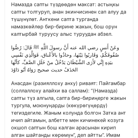
Намазда сапты түздөөдөн максат: астыңкы
сапты толтуруп, анан экинчисинен сап алуу да
түшүнүлөт. Анткени сапта турганда
намазкөйлөр бир-бирине жакын, бош орун
калтырбай туруусу алыс туруудан абзел.
وعَنْ أَنسٍ رضي الله عنه أَنَّ رسولَ اللَّهِ ﷺ قَالَ: رُصُّوا
صُفُوفَكُمْ، وَقَاربُوا بَيْنَها، وحاذُوا بالأَعْناق، فَوَالَّذِي نَفْسِي
بيَدِهِ إِنَّي لأَرَى الشَّيْطَانَ يَدْخُلُ منْ خَلَلِ الصَّفِّ، كأنَّها
الحَذَفُ حديث صحيح رَوَاهُ أبُو دَاوُدَ
Анасдан (разияллоху анху) риваят: Пайгамбар
(соллаллоху алайхи ва саллам): “(Намазда)
сапты түз алгыла, сапта бир-бириңерге жакын
тургула, моюнуңарды (көкүрөгүңөрдү)
тегиздегиле. Жаным колунда болгон Затка ант
ичип айтамын, албетте мен кичинекей козуга
окшоп саптын бош калган арасынан кирип
алган шайтанды көрөмүн”, деп айтты”. Имам