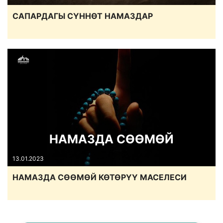
САПАРДАГЫ СҮННӨТ НАМАЗДАР
НАМАЗДА СӨӨМӨЙ
13.01.2023
НАМАЗДА СӨӨМӨЙ КӨТӨРҮҮ МАСЕЛЕСИ