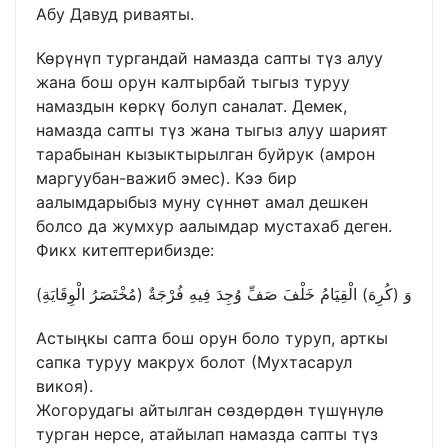
Абу Давуд риваяты.
Көрүнүп тургандай намазда сапты түз алуу
жана бош орун калтырбай тыгыз туруу
намаздын көркү болуп саналат. Демек,
намазда сапты түз жана тыгыз алуу шарият
тарабынан кызыктырылган буйрук (амрон
маргуубан-важиб эмес). Кээ бир
аалымдарыбыз муну сүннөт амал дешкен
болсо да жумхур аалымдар мустахаб деген.
Фикх китептерибизде:
وَ (كُرِهَ) الْقِيَامُ خَلْفَ صَفِّ وُجِدَ فِيهِ فُرْجَةٌ (مُخْتَصَرُ الْوِقَايَةِ)
Астыңкы сапта бош орун боло туруп, арткы
сапка туруу макрух болот (Мухтасарул
викоя).
Жогорудагы айтылган сөздөрдөн түшүнүлө
турган нерсе, атайылап намазда сапты түз