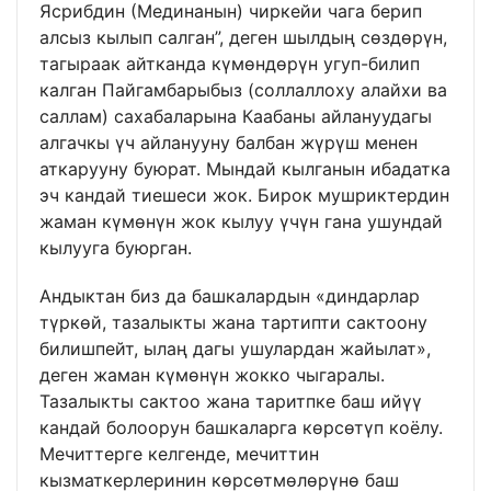
Ясрибдин (Мединанын) чиркейи чага берип
алсыз кылып салган”, деген шылдың сөздөрүн,
тагыраак айтканда күмөндөрүн угуп-билип
калган Пайгамбарыбыз (соллаллоху алайхи ва
саллам) сахабаларына Каабаны айлануудагы
алгачкы үч айланууну балбан жүрүш менен
аткарууну буюрат. Мындай кылганын ибадатка
эч кандай тиешеси жок. Бирок мушриктердин
жаман күмөнүн жок кылуу үчүн гана ушундай
кылууга буюрган.
Андыктан биз да башкалардын «диндарлар
түркөй, тазалыкты жана тартипти сактоону
билишпейт, ылаң дагы ушулардан жайылат»,
деген жаман күмөнүн жокко чыгаралы.
Тазалыкты сактоо жана таритпке баш ийүү
кандай болоорун башкаларга көрсөтүп коёлу.
Мечиттерге келгенде, мечиттин
кызматкерлеринин көрсөтмөлөрүнө баш