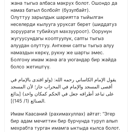
жана тыгыз албаса макрух болот. Ошондо да
намаз батыл болбойт (бузулбайт).
Олуттуу зарылдык шариятта тыйылган
неселерди кылууга уруксат берет (шиддатуз
зоруурати тубийхул махзууроот). Оорунун
жугуусундагы кооптуулук, сапты тыгыз
алуудан олуттуу. Анткени сапты тыгыз алуу
намаздын көркү, рукну же шарты эмес.
Болгону имам жана ага уюгандар бир жайда
болсо жетиштүү.
يقول الإمام الكاساني رحمه الله: (ولو اقتدى بالإمام في
أقصى المسجد والإمام في المحراب جاز؛ لأن المسجد
على تباعد أطرافه جعل في الحكم كمكان واحد) [بدائع
الصنائع (1/ 145)].
Имам Каасаний (рахимахуллах) айтат: “Эгер
бир адам мечиттин бир бурчунда туруп алып
мехрабта турган имамга ыктыда кылса болот.