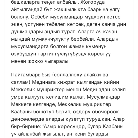
башкаларга теңеп албайлы. Жогоруда
айтылгандай бүт жакшылыкта баарына үлгү
бололу. Себеби мусулмандар мүдүрүп кетсе
экен, үстүнөн тебелеп кетсек, деген канча дин
душмандары аңдып турат. Аларга эч качан
мындай мүмкүнчүлүктү бербейли. Алардын
мусулмандарга болгон жаман күмөнүн
өзүбүздүн тартиптүүлүгүбүздү көрсөтүү
менен жокко чыгаралы.
Пайгамбарыбыз (соллаллоху алайхи ва
саллам) Мединага хижрат кылгандан кийин
Меккелик мушриктер менен Мединадан келип
умра кылууга келишим кылат. Мусулмандар
Меккеге келгенде, Меккелик мушриктер
Каабаны бошотуп берип, өздөрү обочороок
дөңсөөлөрдө аларды күзөтүп турушкан. Алар
бир-бирине: “Азыр көрөсүңөр, булар Каабаны
үч айланбай жыгылат, анткени буларды