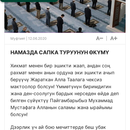
|
Муфтият | 12.06.2020
НАМАЗДА САПКА ТУРУУНУН ӨКҮМҮ
Хикмат менен бир эшикти жаап, андан соң
рахмат менен анын ордуна эки эшикти ачып
берүүчү Жараткан Алла Таалага чексиз
мактоолор болсун! Үммөтүнүн биримдигин
жана ден-соолугун бардык нерседен өйдө деп
билген сүйүктүү Пайгамбарыбыз Мухаммад
Мустафага Алланын саламы жана ырайымы
болсун!
Дээрлик үч ай бою мечиттерде беш убак