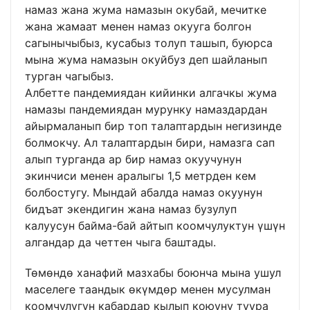
намаз жана жума намазын окубай, мечитке
жана жамаат менен намаз окууга болгон
сагынычыбыз, кусабыз толуп ташып, буюрса
мына жума намазын окуйбуз деп шайланып
турган чагыбыз.
Албетте пандемиядан кийинки алгачкы жума
намазы пандемиядан мурунку намаздардан
айырмаланып бир топ талаптардын негизинде
болмокчу. Ал талаптардын бири, намазга сап
алып турганда ар бир намаз окуучунун
экинчиси менен аралыгы 1,5 метрден кем
болбостугу. Мындай абалда намаз окуунун
бидъат экендигин жана намаз бузулуп
калуусун байма-бай айтып коомчулуктун үшүн
алгандар да четтен чыга баштады.
Төмөндө ханафий мазхабы боюнча мына ушул
маселеге таандык өкүмдөр менен мусулман
коомчулугун кабардар кылып коюуну туура