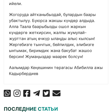
ийели.
Жогоруда айтканыбыздай, булардын баары
убактылуу. Буюрса жакшы күндөр алдыда.
Алла Таала баарыбызды ошол жаркын
күндөргө жеткирсин, жалпы жумулай-
журттан атың өчкүр ылаңды алыс кылсын!
Жергебизге тынчтык, бейпилдик, элибизге
ынтымак, биримдик жана бакубат жашоо
берсин! Жумаңыздар маарек болсун!
Аалымдар Кеңешинин төрагасы Абибилла ажы
Кадырбердиев
ПОСЛЕДНИЕ СТАТЬИ