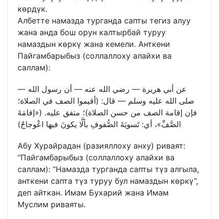
көрдүк.
Албетте намазда турганда сапты тегиз алуу
жана анда бош орун калтырбай туруу
намаздын көркү жана кемели. Анткени
Пайгамбарыбыз (соллаллоху алайхи ва
саллам):
عن أبي هريرة — رضي الله عنه — أن رسول الله —
صلى الله عليه وسلم — قال: (أقيموا الصف في الصلاة؛
فإن إقامة الصف من حسن الصلاة)؛ متفق عليه. («إقامَةَ
الصَّفِّ»، أي: تَسويَةَ الصُّفوفِ بألَّا يكونَ فيها اعْوجاجٌ)
Абу Хурайрадан (разияллоху анху) риваят:
“Пайгамбарыбыз (соллаллоху алайхи ва
саллам): “Намазда турганда сапты түз алгыла,
анткени сапта түз туруу бул намаздын көркү”,
деп айткан. Имам Бухарий жана Имам
Муслим риваяты.