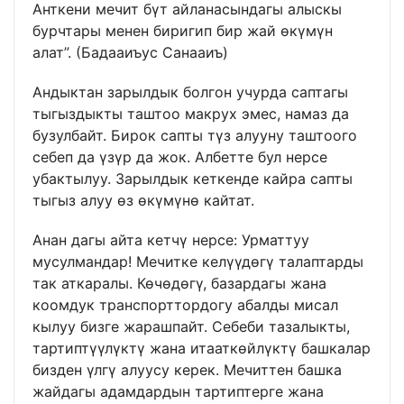
Анткени мечит бүт айланасындагы алыскы
бурчтары менен биригип бир жай өкүмүн
алат”. (Бадааиъус Санааиъ)
Андыктан зарылдык болгон учурда саптагы
тыгыздыкты таштоо макрух эмес, намаз да
бузулбайт. Бирок сапты түз алууну таштоого
себеп да үзүр да жок. Албетте бул нерсе
убактылуу. Зарылдык кеткенде кайра сапты
тыгыз алуу өз өкүмүнө кайтат.
Анан дагы айта кетчү нерсе: Урматтуу
мусулмандар! Мечитке келүүдөгү талаптарды
так аткаралы. Көчөдөгү, базардагы жана
коомдук транспорттордогу абалды мисал
кылуу бизге жарашпайт. Себеби тазалыкты,
тартиптүүлүктү жана итааткөйлүктү башкалар
бизден үлгү алуусу керек. Мечиттен башка
жайдагы адамдардын тартиптерге жана