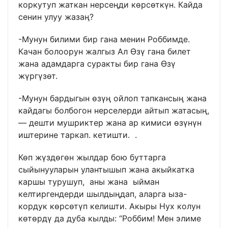
коркутуп жаткан нерсеңди көрсөткүн. Кайда
сенин улуу жазаң?
-Мунун билими бир гана менин Роббимде.
Качан болоорун жалгыз Ал Өзү гана билет
жана адамдарга суракты бир гана Өзү
жүргүзөт.
-Мунун бардыгын өзүң ойлоп тапкансың жана
кайдагы болбогон нерселерди айтып жатасың,
— дешти мушриктер жана ар кимиси өзүнүн
иштерине таркап. кетишти. .
Көп жүздөгөн жылдар бою буттарга
сыйынууларын улантышып жана акыйкатка
каршы турушуп, аны жана ыйман
келтиргендерди шылдыңдап, аларга ыза-
кордук көрсөтүп келишти. Акыры Нух колун
көтөрдү да дуба кылды: “Роббим! Мен элиме