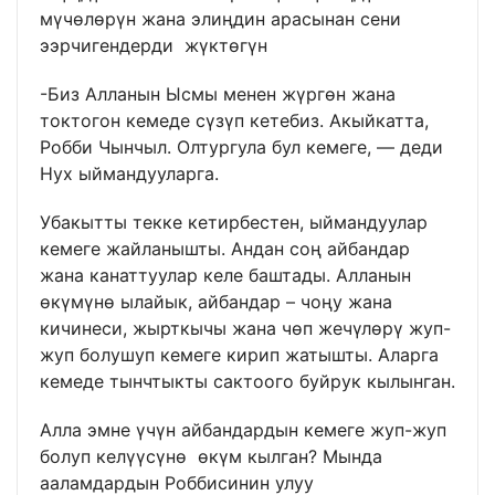
мүчөлөрүн жана элиңдин арасынан сени
ээрчигендерди жүктөгүн
-Биз Алланын Ысмы менен жүргөн жана
токтогон кемеде сүзүп кетебиз. Акыйкатта,
Робби Чынчыл. Олтургула бул кемеге, — деди
Нух ыймандууларга.
Убакытты текке кетирбестен, ыймандуулар
кемеге жайланышты. Андан соң айбандар
жана канаттуулар келе баштады. Алланын
өкүмүнө ылайык, айбандар – чоңу жана
кичинеси, жырткычы жана чөп жечүлөрү жуп-
жуп болушуп кемеге кирип жатышты. Аларга
кемеде тынчтыкты сактоого буйрук кылынган.
Алла эмне үчүн айбандардын кемеге жуп-жуп
болуп келүүсүнө өкүм кылган? Мында
ааламдардын Роббисинин улуу