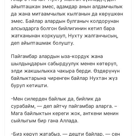
айыпташкан эмес, адамдар анын алдамчылык
да жана митаамчылык кылганын да көрүшкөн
эмес. Байлар алардын булганыч колдорунан
алсыздарга болгон бийлигинин кетип бара
жатканынан коркушуп, Нухту жалганчысың,
деп айыпташмак болушту.
Пайгамбар алардын ыза-кордук жана
шылдыңдарын сабырдуулук менен көтөрүп,
элди жакшылыкка чакыра берди. Өздөрүнүн
байлыктарына чиренген байлар Нухтан жүз
буруп кетишти.
-Мен силерден байлык да, бийлик да
сурабайм, — деп айтчу пайгамбар аларга. –
Мага байлыктын кереги жок, анткени менин
сыйлыгым бир гана Аллада.
-Биз көрүп жатабыз, — дешти байлар, — сен