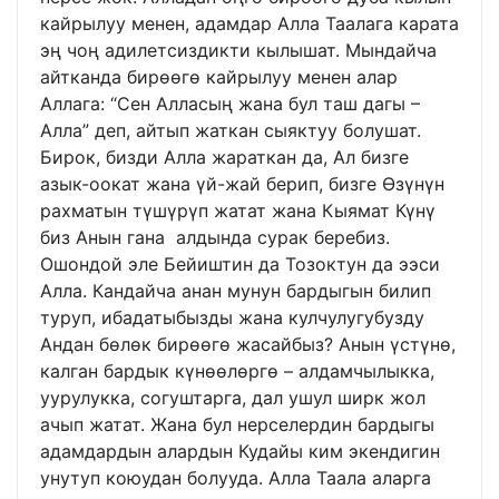
кайрылуу менен, адамдар Алла Таалага карата
эң чоң адилетсиздикти кылышат. Мындайча
айтканда бирөөгө кайрылуу менен алар
Аллага: “Сен Алласың жана бул таш дагы –
Алла” деп, айтып жаткан сыяктуу болушат.
Бирок, бизди Алла жараткан да, Ал бизге
азык-оокат жана үй-жай берип, бизге Өзүнүн
рахматын түшүрүп жатат жана Кыямат Күнү
биз Анын гана алдында сурак беребиз.
Ошондой эле Бейиштин да Тозоктун да ээси
Алла. Кандайча анан мунун бардыгын билип
туруп, ибадатыбызды жана кулчулугубузду
Андан бөлөк бирөөгө жасайбыз? Анын үстүнө,
калган бардык күнөөлөргө – алдамчылыкка,
уурулукка, согуштарга, дал ушул ширк жол
ачып жатат. Жана бул нерселердин бардыгы
адамдардын алардын Кудайы ким экендигин
унутуп коюудан болууда. Алла Таала аларга