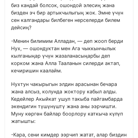
биз кандай болсок, ошондой элесиң жана
бизден эч бир артыкчылыгың жок. Эмне үчүн
сен калгандары билбеген нерселерди билем
дейсиң?
-Менин билимим Алладан, — деп жооп берди
Нух, — ошондуктан мен Ага чыккынчылык
кылганыңар үчүн жазаланасыңарбы деп
корком жана Алла Тааланын силерди актап,
кечиришин каалайм.
Нухтун чакырыгын элдин арасынан бечара
жана алсыз, колунда жоктору кабыл алды.
Кедейлер Акыйкат ушул такыба пайгамбарда
экендигин түшүнүштү жана аны ээрчишти.
Муну көргөн байлар боорлору каткыча күлүп
жатышты:
-Кара, сени кимдер ээрчип жатат, алар биздин