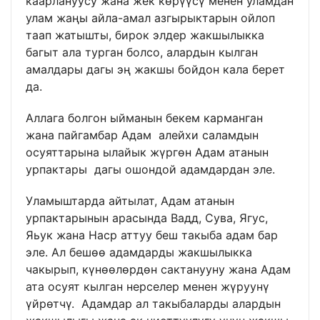
каарлануусу жана жек көрүүсү менен уламдан
улам жаңы айла-амал азгырыктарын ойлоп
таап жатышты, бирок элдер жакшылыкка
багыт ала турган болсо, алардын кылган
амалдары дагы эң жакшы бойдон кала берет
да.
Аллага болгон ыйманын бекем карманган
жана пайгамбар Адам алейхи саламдын
осуяттарына ылайык жүргөн Адам атанын
урпактары дагы ошондой адамдардан эле.
Уламыштарда айтылат, Адам атанын
урпактарынын арасында Вадд, Сува, Ягус,
Яьук жана Наср аттуу беш такыба адам бар
эле. Ал бешөө адамдарды жакшылыкка
чакырып, күнөөлөрдөн сактанууну жана Адам
ата осуят кылган нерселер менен жүруунү
үйрөтчү. Адамдар ал такыбаларды алардын