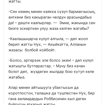
жатты.
-Сен кемең менен каякка сүзүп бармакчысың,
анткени биз какыраган чөлдүн арасындабыз
да! – дешти каапырлар. — Эмне, жакында сен
бизге эскерткен улуу жаза келген жатабы7
-Каалашыңарча күлуп алгыла, — деп жооп
берип жатты Нух, — Акыйкатта, Алланын
жазасы болбой койбойт.
-Болсо, эртерээк эле болсо экен! – деп күлүп
жатышты бутпарастар. – Муну биз качан
болот деп, жүздөгөн жылдар бою күтуп келе
жатабыз.
Алар менен айтышууга убактысын да
коротпостон, талашка да түшпөстөн Нух, бир
гана ааламдардын Роббисинин кыл деген
буйругун аткарып жатты.