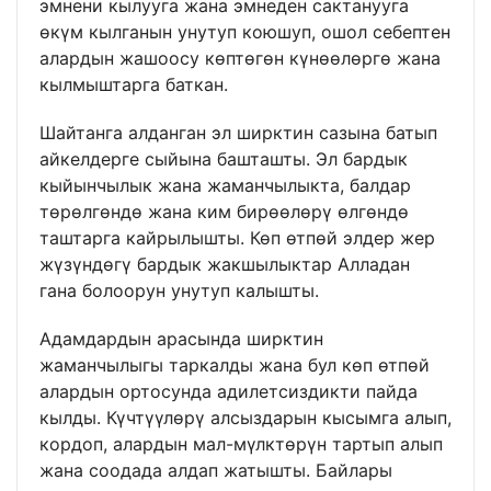
эмнени кылууга жана эмнеден сактанууга
өкүм кылганын унутуп коюшуп, ошол себептен
алардын жашоосу көптөгөн күнөөлөргө жана
кылмыштарга баткан.
Шайтанга алданган эл ширктин сазына батып
айкелдерге сыйына башташты. Эл бардык
кыйынчылык жана жаманчылыкта, балдар
төрөлгөндө жана ким бирөөлөрү өлгөндө
таштарга кайрылышты. Көп өтпөй элдер жер
жүзүндөгү бардык жакшылыктар Алладан
гана болоорун унутуп калышты.
Адамдардын арасында ширктин
жаманчылыгы таркалды жана бул көп өтпөй
алардын ортосунда адилетсиздикти пайда
кылды. Күчтүүлөрү алсыздарын кысымга алып,
кордоп, алардын мал-мүлктөрүн тартып алып
жана соодада алдап жатышты. Байлары