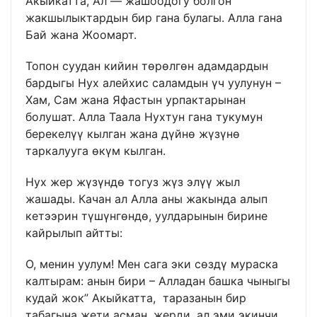
Акыйкатта, Ал — жашоодогу болгон
жакшылыктардын бир гана булагы. Алла гана
Бай жана Жоомарт.
Топон суудан кийин төрөлгөн адамдардын
бардыгы Нух алейхис саламдын үч уулунун –
Хам, Сам жана Яфастын урпактарынан
болушат. Алла Таала Нухтун гана тукумун
берекелүү кылган жана дүйнө жүзүнө
таркалууга өкүм кылган.
Нух жер жүзүндө тогуз жүз элүү жыл
жашады. Качан ал Алла аны жакында алып
кетээрин түшүнгөндө, уулдарынын бирине
кайрылып айтты:
О, менин уулум! Мен сага эки сөздү мураска
калтырам: анын бири – Алладан башка чыныгы
кудай жок” Акыйкатта, таразанын бир
табагына жети асман, жерди, ал эми экинчи