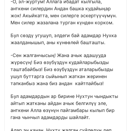
-О, эл-журтум! Аллага ибадат кылгыла,
анткени силердин Андан башка кудайыңар
жок! Акыйкатта, мен силерге эскертүүчүмүн.
Мен силер жазалана турган күндөн корком.
Бул сөздү угушуп, элдеги бай адамдар Нухка
жаалданышып, аны күнөөлөй башташты.
-Сен жалганчысың! Жана ачык адашууда
жүрөсүң! Биз өзүбүздүн кудайларыбызды
таштабайбыз! Биз өзүбүздүн аталарыбызды
ушул буттарга сыйынып жаткан жеринен
тапканбыз жана биз андан кайтпайбыз!
Бул адамдардын ар бирине Нухтун чындыкты
айтып жатканы айдан ачык белгилүү эле,
анткени Алла өзүнүн пайгамбары кылып бир
гана чынчыл адамдарды шайлайт.
Алар эч качан Нухту жалган сүйлөдүң деп