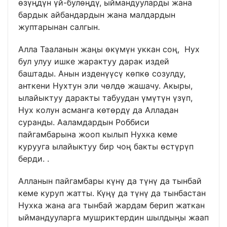
өзүңдүн үй-булөңдү, ыймандууларды жана
бардык айбандардын жана малдардын
жуптарынан салгын.
Алла Тааланын жаңы өкүмүн уккан соң, Нух
бул улуу ишке жарактуу дарак издей
баштады. Анын изденүүсү көпкө созулду,
анткени Нухтун эли чөлдө жашачу. Акыры,
ылайыктуу даракты табуудан үмүтүн үзүп,
Нух колун асманга көтөрдү да Алладан
суранды. Ааламдардын Роббиси
пайгамбарына жооп кылып Нухка кеме
курууга ылайыктуу бир чоң бакты өстүрүп
берди. .
Алланын пайгамбары күнү да түнү да тынбай
кеме куруп жатты. Күңү да түнү да тынбастан
Нухка жана ага тынбай жардам берип жаткан
ыймандууларга мушриктердин шылдыңы жаап