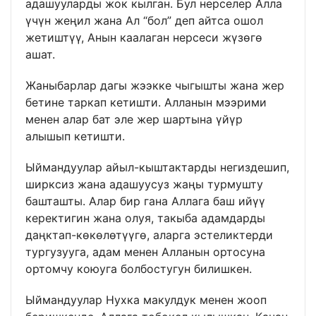
адашууларды жок кылган. Бул нерселер Алла
үчүн жеңил жана Ал “бол” деп айтса ошол
жетиштүү, Анын каалаган нерсеси жүзөгө
ашат.
Жаныбарлар дагы жээкке чыгышты жана жер
бетине таркап кетишти. Алланын мээрими
менен алар бат эле жер шартына үйүр
алышып кетишти.
Ыймандуулар айыл-кыштактарды негиздешип,
ширксиз жана адашуусуз жаңы турмушту
башташты. Алар бир гана Аллага баш ийүү
керектигин жана олуя, такыба адамдарды
даңктап-көкөлөтүүгө, аларга эстеликтерди
тургузууга, адам менен Алланын ортосуна
ортомчу коюуга болбостугун билишкен.
Ыймандуулар Нухка макулдук менен жооп