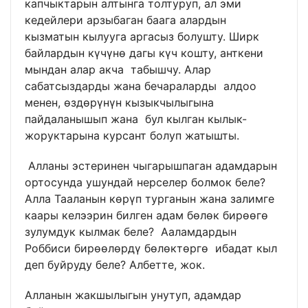
капчыктарын алтынга толтуруп, ал эми
кедейлери арзыбаган баага алардын
кызматын кылууга аргасыз болушту. Ширк
байлардын күчүнө дагы күч кошту, анткени
мындан алар акча табышчу. Алар
сабатсыздарды жана бечараларды алдоо
менен, өздөрүнүн кызыкчылыгына
пайдаланышып жана бул кылган кылык-
жоруктарына курсант болуп жатышты.
Алланы эстеринен чыгарышпаган адамдарын
ортосунда ушундай нерселер болмок беле?
Алла Тааланын көрүп турганын жана залимге
каары келээрин билген адам бөлөк бирөөгө
зулумдук кылмак беле? Ааламдардын
Роббиси бирөөлөрдү бөлөктөргө ибадат кыл
деп буйруду беле? Албетте, жок.
Алланын жакшылыгын унутуп, адамдар