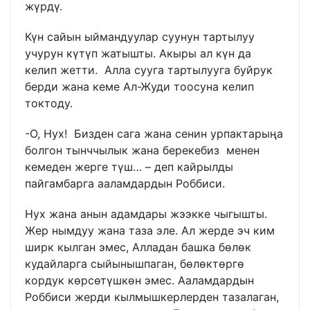
жүрдү.
Күн сайын ыймандуулар суунун тартылуу
учурун күтүп жатышты. Акыры ал күн да
келип жетти. Алла сууга тартылууга буйрук
берди жана кеме Ал-Жуди тоосуна келип
токтоду.
-О, Нух! Бизден сага жана сенин урпактарыңа
болгон тынччылык жана берекебиз менен
кемеден жерге түш… – деп кайрылды
пайгамбарга ааламдардын Роббиси.
Нух жана анын адамдары жээкке чыгышты.
Жер нымдуу жана таза эле. Ал жерде эч ким
ширк кылган эмес, Алладан башка бөлөк
кудайларга сыйынышпаган, бөлөктөргө
кордук көрсөтүшкөн эмес. Ааламдардын
Роббиси жерди кылмышкерлерден тазалаган,