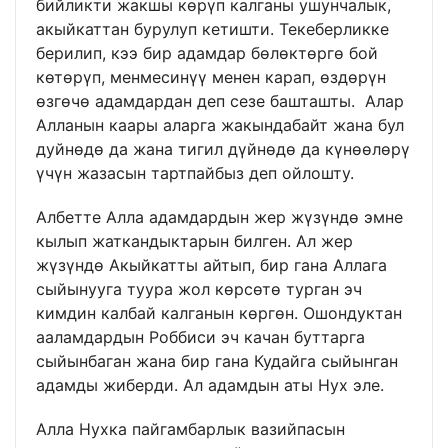
бийликти жакшы көрүп калганы ушунчалык,
акыйкаттан бурулуп кетишти. Текеберликке
берилип, кээ бир адамдар бөлөктөргө бой
көтөрүп, менмесинүү менен карап, өздөрүн
өзгөчө адамдардан деп сезе башташты. Алар
Алланын каары аларга жакындабайт жана бул
дуйнөдө да жана тигил дүйнөдө да күнөөлөрү
үчүн жазасын тартпайбыз деп ойлошту.
Албетте Алла адамдардын жер жүзүндө эмне
кылып жаткандыктарын билген. Ал жер
жүзүндө Акыйкатты айтып, бир гана Аллага
сыйынууга туура жол көрсөтө турган эч
кимдин калбай калганын көргөн. Ошондуктан
ааламдардын Роббиси эч качан буттарга
сыйынбаган жана бир гана Кудайга сыйынган
адамды жиберди. Ал адамдын аты Нух эле.
Алла Нухка пайгамбарлык вазийпасын