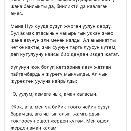
жана байлыкты да, бийликти да каалаган
эмес.
Мына Нух сууда сүзүп жүргөн уулун көрдү.
Бул акмак атасынын чакырыгын уккан эмес
жана өзүнүн эли менен калды. Ал акыйкатты
четке какты, эми суунун тартылуусун күтөм,
деп кутулууну кайсы бир дөңдөн издеп жатат.
Уулунун жок болуп кетээрине көзү жеткен
пайгамбардын жүрөгү мыкчылды. Ал чын
жүрөктөн уулуна кайрылды:
-О, уулум, кемеге чык, аман каласың.
-Жок, ата, мен эң бийик тоого чейин сүзүп
барам да, ага чыгып алып, жамгырдын
токтоосун ошол жерден күтөм. Мен ошол
жерден аман калам.