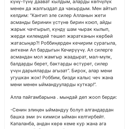
күнү-түнү даават кылдым, аларды көпчүлүк
менен да жалгыздап да чакырдым. Мен айтып
келдим: “Кантип эле силер Алланын жети
асманды биринин үстүнө бирин коюп, айды
жарык чачтырып, күндү шам чырак кылып,
жерди килемдей төшөп жаратканын көрбөй
жатасыңар?! Роббиңерден кечирим сурагыла,
анткени Ал бардыгын Кечирүүчү. Ал силерге
асмандан мол жамгыр жаадырат, мал-мүлк,
балдарды берет, бактарды өстүрөт, силер
үчүн дарыяларды агызат”. Бирок, алар мени
угушкан жок! Роббим, бизди калыс чеч жана
мени менен ыймандууларды куткар!”.
Алла пайгамбарына . мындай деп жооп берди:
-Сенин элиңен ыймандуу болуп алгандардан
башка эми эч кимиси ыйман келтирбейт.
Капаланба, андан көрө кеме кур жана ага