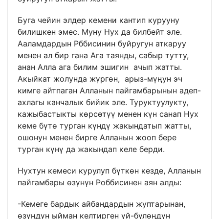
Буга чейин элдер кемени кантип курууну
билишкен эмес. Муну Нух да билбейт эле.
Ааламдардын Рббисинин буйругун аткаруу
менен ал бир гана Ага таянды, сабыр тутту,
анан Алла ага билим эшигин ачып жатты.
Акыйкат жолунда жүргөн, арыз-мүңун эч
кимге айтпаган Алланын пайгамбарынын адеп-
ахлагы канчалык бийик эле. Туруктуулукту,
кажыбастыкты көрсөтүү менен күн санап Нух
кеме бүтө турган күндү жакындатып жатты,
ошонун менен бирге Алланын жооп бере
турган күнү да жакындап келе берди.
Нухтун кемеси курулуп бүткөн кезде, Алланын
пайгамбары өзүнүн Роббисинен аян алды:
-Кемеге бардык айбандардын жуптарынан,
өзүңдүн ыйман келтирген үй-бүлөңдүн