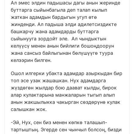
Ал эмес элдин падышасы дагы анын жеринде
буттарга сыйынбагыла деп талап кылып
жаткан адамдын бардыгын угуп өтө
жинденди. Ал падыша элди адилетсиздикте
башкарчу жана адамдарды буттарга
сыйынууга зордойт эле. Ал чындыктын
келүүсү менен анын бийлиги бошоңдоорун
жана сансыз байлыгынан бөлүшүүгө туура
келээрин билген.
Ошол илгерки убакта адамдар азыркыдан бир
топ эсе узак жашашкан. Нух адамдарга
жүздөгөн жылдар бою даават кылды, бирок
алар кулактарына манжаларын тыгып алып
анын жакшылыкка чакырган сөздөрүнө кулак
салышкан жок.
-Эй, Нух, сен биз менен көпкө талашып-
тартыштың. Эгерде сен чынчыл болсоң, бизди