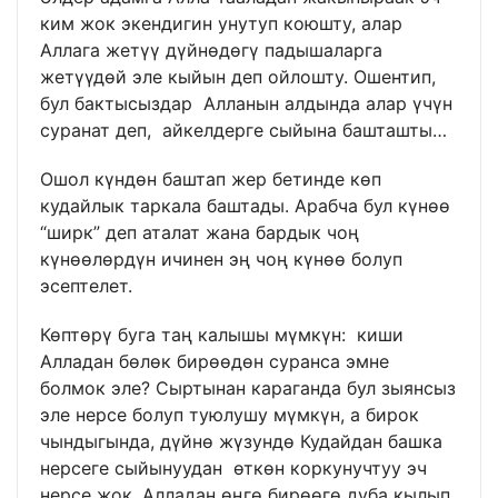
ким жок экендигин унутуп коюшту, алар
Аллага жетүү дүйнөдөгү падышаларга
жетүүдөй эле кыйын деп ойлошту. Ошентип,
бул бактысыздар Алланын алдында алар үчүн
суранат деп, айкелдерге сыйына башташты…
Ошол күндөн баштап жер бетинде көп
кудайлык таркала баштады. Арабча бул күнөө
“ширк” деп аталат жана бардык чоң
күнөөлөрдүн ичинен эң чоң күнөө болуп
эсептелет.
Көптөрү буга таң калышы мүмкүн: киши
Алладан бөлөк бирөөдөн суранса эмне
болмок эле? Сыртынан караганда бул зыянсыз
эле нерсе болуп туюлушу мүмкүн, а бирок
чындыгында, дүйнө жүзундө Кудайдан башка
нерсеге сыйынуудан өткөн коркунучтуу эч
нерсе жок. Алладан өңгө бирөөгө дуба кылып