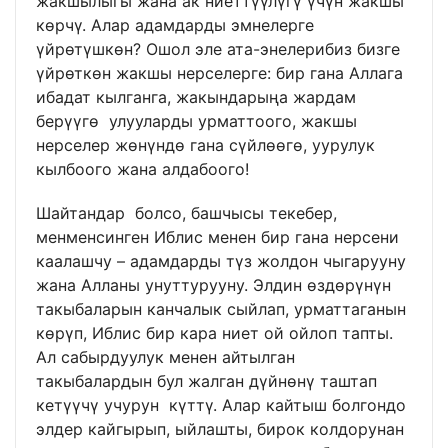
жакшылыгы жана ак ниеттүүлүгү үчүн жакшы
көрчү. Алар адамдарды эмнелерге
үйрөтүшкөн? Ошол эле ата-энелерибиз бизге
үйрөткөн жакшы нерселерге: бир гана Аллага
ибадат кылганга, жакындарыңа жардам
берүүгө улууларды урматтоого, жакшы
нерселер жөнүндө гана сүйлөөгө, уурулук
кылбоого жана алдабоого!
Шайтандар болсо, башчысы текебер,
менменсинген Иблис менен бир гана нерсени
каалашчу – адамдарды түз жолдон чыгарууну
жана Алланы унуттурууну. Элдин өздөрүнүн
такыбаларын канчалык сыйлап, урматтаганын
көрүп, Иблис бир кара ниет ой ойлоп тапты.
Ал сабырдуулук менен айтылган
такыбалардын бул жалган дүйнөнү таштап
кетүүчү учурун күттү. Алар кайтыш болгондо
элдер кайгырып, ыйлашты, бирок колдорунан