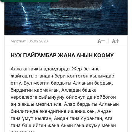
|
Муфтият | 05.02.2020
НУХ ПАЙГАМБАР ЖАНА АНЫН КООМУ
Алла алгачкы адамдарды Жер бетине
жайгаштыргандан бери көптөгөн кылымдар
өттү. Бул мезгил бардыгы Алланын бардык,
бирдигин карманган, Алладан башка
нерселерге сыйынууну ойлонуп да койбогон
эң жакшы мезгил эле. Алар бардыгы Алланын
бийлигинде экендигине ишенишкен, Андан
гана үмүт кылган, Андан гана суранган, Ага
гана баш ийген жана Анын гана өкүмү менен