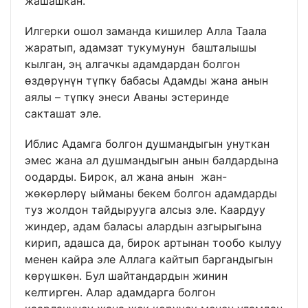
жашашкан.
Илгерки ошол заманда кишилер Алла Таала
жаратып, адамзат тукумунун башталышы
кылган, эң алгачкы адамдардан болгон
өздөрүнүн түпкү бабасы Адамды жана анын
аялы – түпкү энеси Аваны эстеринде
сакташат эле.
Иблис Адамга болгон душмандыгын унуткан
эмес жана ал душмандыгын анын балдардына
оодарды. Бирок, ал жана анын жан-
жөкөрлөрү ыйманы бекем болгон адамдарды
туз жолдон тайдырууга алсыз эле. Каардуу
жиндер, адам баласы алардын азгырыгына
кирип, адашса да, бирок артынан тообо кылуу
менен кайра эле Аллага кайтып баргандыгын
көрүшкөн. Бул шайтандардын жинин
келтирген. Алар адамдарга болгон