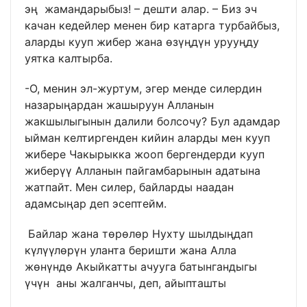
эң жамандарыбыз! – дешти алар. – Биз эч
качан кедейлер менен бир катарга турбайбыз,
аларды кууп жибер жана өзүңдүн урууңду
уятка калтырба.
-О, менин эл-журтум, эгер менде силердин
назарыңардан жашыруун Алланын
жакшылыгынын далили болсочу? Бул адамдар
ыйман келтиргенден кийин аларды мен кууп
жибере Чакырыкка жооп бергендерди кууп
жиберүү Алланын пайгамбарынын адатына
жатпайт. Мен силер, байларды наадан
адамсыңар деп эсептейм.
Байлар жана төрөлөр Нухту шылдыңдап
күлүүлөрүн уланта беришти жана Алла
жөнүндө Акыйкатты ачууга батынгандыгы
үчүн аны жалганчы, деп, айыпташты