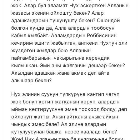
жок. Алар бул алаамат Нух эскерткен Алланын
жазасы экенин ойлошту бекен? Алар
адашкандарын түшүнүштү бекен? Ошондой
болгон күндө да, Алла алардын тообосун
кабыл кылбайт. Ааламдардын Роббисинин
кечирим эшиги жабылган, анткени Нухтун эли
жүздөгөн жылдар бою Алланын
пайгамбарынын чакырыгына кереңдик
кылышкан. Эми аны жалганчы дешээр бекен?
Акылдан адашкан жана акмак деп айта
алышаар бекен?
Нух элинин суунун түпкүрүнө кантип чөгүп
жок болуп кетип жатканын көрүп, алардын
ыйман келтирүүсүнө эмне тоскоол болду, деп
ойлонуп жатты. Анын айтканы ачык-айкын
чындык эмес беле? Ал элине алардын
кутулуусунан башка нерсе каалады беле?
Жок! Нух Алланын такыба кулдарынан болчу