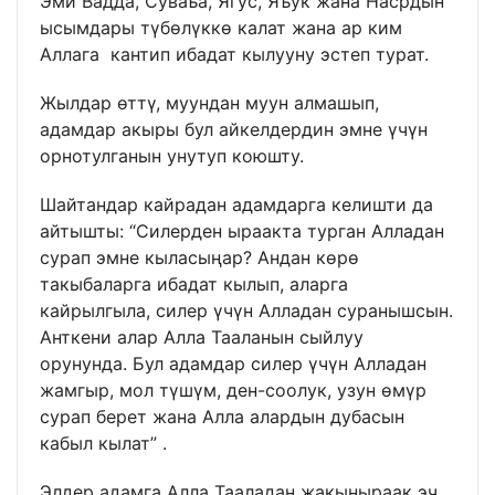
Эми Вадда, Суваъа, Ягус, Яъук жана Насрдын
ысымдары түбөлүккө калат жана ар ким
Аллага кантип ибадат кылууну эстеп турат.
Жылдар өттү, муундан муун алмашып,
адамдар акыры бул айкелдердин эмне үчүн
орнотулганын унутуп коюшту.
Шайтандар кайрадан адамдарга келишти да
айтышты: “Силерден ыраакта турган Алладан
сурап эмне кыласыңар? Андан көрө
такыбаларга ибадат кылып, аларга
кайрылгыла, силер үчүн Алладан суранышсын.
Анткени алар Алла Тааланын сыйлуу
орунунда. Бул адамдар силер үчүн Алладан
жамгыр, мол түшүм, ден-соолук, узун өмүр
сурап берет жана Алла алардын дубасын
кабыл кылат” .
Элдер адамга Алла Тааладан жакыныраак эч