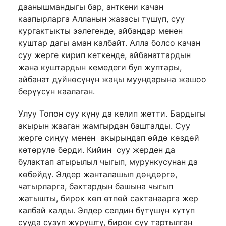
даанышмандыгы бар, анткени качан
каапырларга Алланын жазасы түшүп, суу
кургактыкты ээлегенде, айбандар менен
куштар дагы аман калбайт. Алла болсо качан
суу жерге кирип кеткенде, айбанаттардын
жана куштардын кемедеги бул жуптары,
айбанат дүйнөсүнүн жаңы муундарына жашоо
берүүсүн каалаган.
Улуу Топон суу күну да келип жетти. Бардыгы
акырын жааган жамгырдан башталды. Суу
жерге сиңүү менен акырындап өйдө көздөй
көтөрүлө берди. Кийин суу жерден да
булактап атырылыл чыгып, мурункусунан да
көбөйдү. Элдер жанталашып дөңдөргө,
чатырларга, бактардын башына чыгып
жатышты, бирок көп өтпөй сактанаарга жер
калбай калды. Элдер селдин бүтүшүн күтүп
сууда сүзүп жүрүштү, бирок суу тартылган