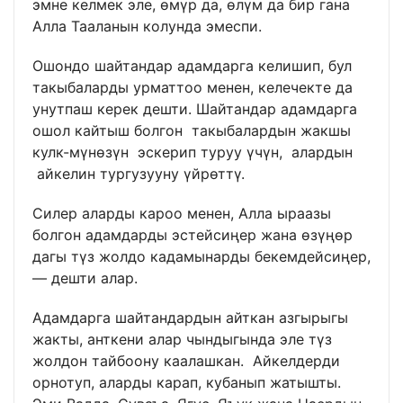
эмне келмек эле, өмүр да, өлүм да бир гана
Алла Тааланын колунда эмеспи.
Ошондо шайтандар адамдарга келишип, бул
такыбаларды урматтоо менен, келечекте да
унутпаш керек дешти. Шайтандар адамдарга
ошол кайтыш болгон такыбалардын жакшы
кулк-мүнөзүн эскерип туруу үчүн, алардын
айкелин тургузууну үйрөттү.
Силер аларды кароо менен, Алла ыраазы
болгон адамдарды эстейсиңер жана өзүңөр
дагы түз жолдо кадамынарды бекемдейсиңер,
— дешти алар.
Адамдарга шайтандардын айткан азгырыгы
жакты, анткени алар чындыгында эле түз
жолдон тайбоону каалашкан. Айкелдерди
орнотуп, аларды карап, кубанып жатышты.