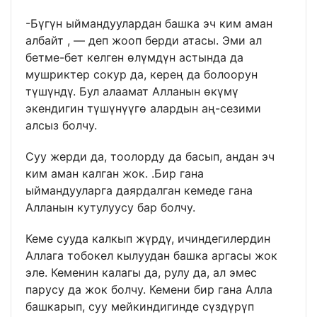
-Бүгүн ыймандуулардан башка эч ким аман
албайт , — деп жооп берди атасы. Эми ал
бетме-бет келген өлүмдүн астында да
мушриктер сокур да, керең да болоорун
түшүндү. Бул алаамат Алланын өкүмү
экендигин түшүнүүгө алардын аң-сезими
алсыз болчу.
Суу жерди да, тоолорду да басып, андан эч
ким аман калган жок. .Бир гана
ыймандууларга даярдалган кемеде гана
Алланын кутулуусу бар болчу.
Кеме сууда калкып жүрдү, ичиндегилердин
Аллага тобокел кылуудан башка аргасы жок
эле. Кеменин калагы да, рулу да, ал эмес
парусу да жок болчу. Кемени бир гана Алла
башкарып, суу мейкиндигинде сүздүрүп