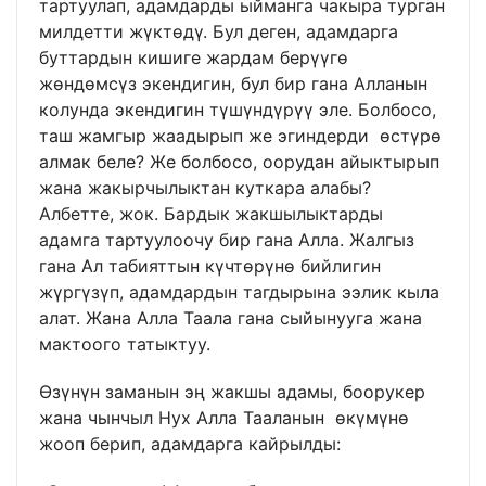
тартуулап, адамдарды ыйманга чакыра турган
милдетти жүктөдү. Бул деген, адамдарга
буттардын кишиге жардам берүүгө
жөндөмсүз экендигин, бул бир гана Алланын
колунда экендигин түшүндүрүү эле. Болбосо,
таш жамгыр жаадырып же эгиндерди өстүрө
алмак беле? Же болбосо, оорудан айыктырып
жана жакырчылыктан куткара алабы?
Албетте, жок. Бардык жакшылыктарды
адамга тартуулоочу бир гана Алла. Жалгыз
гана Ал табияттын күчтөрүнө бийлигин
жүргүзүп, адамдардын тагдырына ээлик кыла
алат. Жана Алла Таала гана сыйынууга жана
мактоого татыктуу.
Өзүнүн заманын эң жакшы адамы, боорукер
жана чынчыл Нух Алла Тааланын өкүмүнө
жооп берип, адамдарга кайрылды: