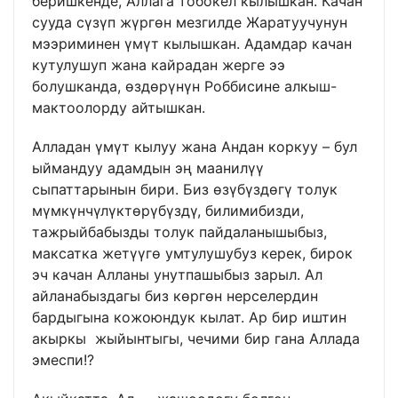
беришкенде, Аллага тобокел кылышкан. Качан
сууда сүзүп жүргөн мезгилде Жаратуучунун
мээриминен үмүт кылышкан. Адамдар качан
кутулушуп жана кайрадан жерге ээ
болушканда, өздөрүнүн Роббисине алкыш-
мактоолорду айтышкан.
Алладан үмүт кылуу жана Андан коркуу – бул
ыймандуу адамдын эң маанилүү
сыпаттарынын бири. Биз өзүбүздөгү толук
мүмкүнчүлүктөрүбүздү, билимибизди,
тажрыйбабызды толук пайдаланышыбыз,
максатка жетүүгө умтулушубуз керек, бирок
эч качан Алланы унутпашыбыз зарыл. Ал
айланабыздагы биз көргөн нерселердин
бардыгына кожоюндук кылат. Ар бир иштин
акыркы жыйынтыгы, чечими бир гана Аллада
эмеспи!?