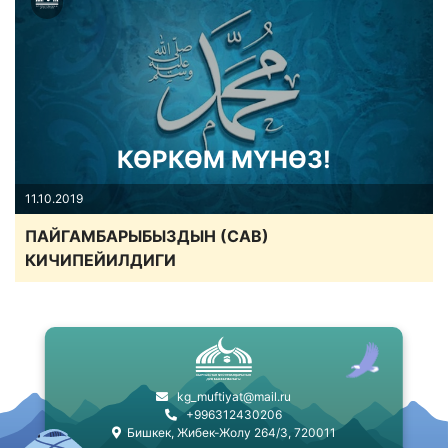
КӨРКӨМ МҮНӨЗ!
11.10.2019
ПАЙГАМБАРЫБЫЗДЫН (САВ)
КИЧИПЕЙИЛДИГИ
kg_muftiyat@mail.ru
+996312430206
Бишкек, Жибек-Жолу 264/3, 720011