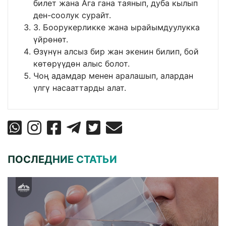
билет жана Ага гана таянып, дуба кылып
ден-соолук сурайт.
3. Боорукерликке жана ырайымдуулукка
үйрөнөт.
Өзүнүн алсыз бир жан экенин билип, бой
көтөрүүдөн алыс болот.
Чоң адамдар менен аралашып, алардан
үлгү насааттарды алат.
ПОСЛЕДНИЕ СТАТЬИ