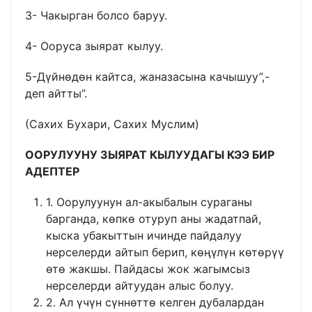
3- Чакырган болсо баруу.
4- Ооруса зыярат кылуу.
5-Дүйнөдөн кайтса, жаназасына качышуу”,-
деп айтты”.
(Сахих Бухари, Сахих Муслим)
ООРУЛУУНУ ЗЫЯРАТ КЫЛУУДАГЫ КЭЭ БИР
АДЕПТЕР
1. Оорулуунун ал-акыбалын сураганы
барганда, көпкө отуруп аны жадатпай,
кыска убакыттын ичинде пайдалуу
нерселерди айтып берип, көңүлүн көтөрүү
өтө жакшы. Пайдасы жок жагымсыз
нерселерди айтуудан алыс болуу.
2. Ал үчүн сүннөттө келген дубалардан