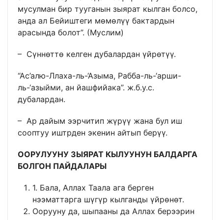
мусулман бир тууганын зыярат кылган болсо,
анда ал Бейиштеги мөмөлүү бактардын
арасында болот”. (Муслим)
– Сүннөттө келген дубалардан үйрөтүү.
“Ас’алю-Ллаха-ль-‘Азыма, Рабба-ль-‘арши-
ль-‘азыйми, ан йашфийака”. ж.б.у.с.
дубалардан.
– Ар дайым ээрчитип жүрүү жана бул иш
сооптуу иштрден экенин айтып берүү.
ООРУЛУУНУ ЗЫЯРАТ КЫЛУУНУН БАЛДАРГА
БОЛГОН ПАЙДАЛАРЫ
1. Бала, Аллах Таала ага берген
нээматтарга шүгүр кылганды үйрөнөт.
Оорууну да, шыпааны да Аллах берээрин