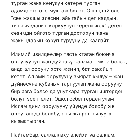
турган жана көңүлүн көтөрө турган
адамдарга өтө муктаж болот. Ошондой эле
“сен жакшы элесиң, айыгайын деп калдың,
тынчсызданып коркуунун кереги жок” деген
сезимди ойгото турган досторун жана
жакындарын көрүп турууну да каалайт.
Илимий изилдөөлөр тастыктаган боюнча
оорулуунун жан дүйнөсү саламаттыкта болсо,
анда ал ооруну эрте жеңип, бат сакайып
кетет. Ал эми оорулууну зыярат кылуу – жан
дүйнөсүнө кубаныч тартуулап жана оорууну
бир азга болсо да унуткара турган иштерден
болуп эсептелет. Ошол себептерден улам
Ислам дини оорулууну үйүндө болобу же
ооруканада болобу, аны зыярат кылууга
кызыктырган.
Пайгамбар, саллаллаху алейхи уа саллам,