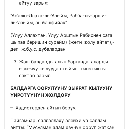
айтуу зарыл:
“Ас’алю-Ллаха-ль-‘Азыйм, Рабба-ль-‘арши-
ль-‘азыйм, ан йашфийак”
(Улуу Аллахтан, Улуу Арштын Рабиснен сага
шыпаа беришин сурайм) (жети жолу айтат),-
деп ж.б.у.с. дубалардан.
Жаш балдарды алып барганда, аларды
ызы-чуу кылуудан тыйып, тынчтыкты
сактоо зарыл.
БАЛДАРГА ООРУЛУУНУ ЗЫЯРАТ КЫЛУУНУ
ҮЙРӨТҮҮНҮН ЖОЛДОРУ
– Хадистерден айтып берүү.
Пайгамбар, саллаллаху алейхи уа саллам
айтты: “Мусулман адам өзүнүн ооруп жаткан