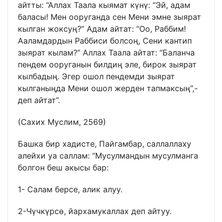
айтты: “Аллах Таала кыямат күнү: “Эй, адам
баласы! Мен ооруганда сен Мени эмне зыярат
кылган жоксуң?” Адам айтат: “Оо, Раббим!
Ааламдардын Раббиси болсоң, Сени кантип
зыярат кылам?” Аллах Таала айтат: “Баланча
пендем ооруганын билдиң эле, бирок зыярат
кылбадың. Эгер ошол пендемди зыярат
кылганыңда Мени ошол жерден тапмаксың”,-
деп айтат”.
(Сахих Муслим, 2569)
Башка бир хадисте, Пайгамбар, саллаллаху
алейхи уа саллам: “Мусулмандын мусулманга
болгон беш акысы бар:
1- Салам берсе, алик алуу.
2-Чүчкүрсө, йархамукаллах деп айтуу.