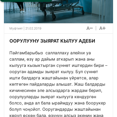
|
Муфтият | 21.02.2019
ООРУЛУУНУ ЗЫЯРАТ КЫЛУУ АДЕБИ
Пайгамбарыбыз саллаллаху алейхи уа
саллам, өзү ар дайым аткарып жана аны
кылууга кызыктырган сүннөт иштердин бири –
ооруган адамды зыярат кылуу. Бул сүннөт
ишти балдарга жаштайынан үйрөтсө, алар
көптөгөн пайдаларды алышат. Жаш балдарды
кичинесинен эле алсыздарга жардам берип,
оорулууларды зыярат кылууга көндүргөн
болсо, анда ал бала ыраймдуу жана боорукер
болуп чоңойот. Ооругандарды жаштайынан
көрүп өскөн бала, өзүнүн алсыз экенин жана