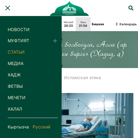
Фаджр
Восход
Зухр
Аср
Магриб
Иша
Календарь
04:05
05:58
13:08
18:10
20:23
21:54
НОВОСТИ
МУФТИЯТ
«Силер кайда гана болбогула, Алла (ар
СТАТЬИ
дайым) силер менен бирге» (Хадид, 4)
МЕДИА
ХАДЖ
Главная
Статьи
Исламская этика
ФЕТВЫ
МЕЧЕТИ
ХАЛАЛ
Кыргызча
Русский