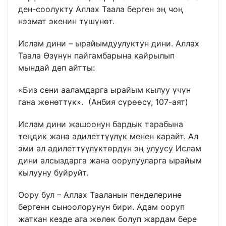
ден-соолукту Аллах Таала берген эң чоң
нээмат экенин түшүнөт.
Ислам дини – ырайымдуулуктун дини. Аллах
Таала Өзүнүн пайгамбарына кайрылып
мындай деп айтты:
«Биз сени ааламдарга ырайым кылуу үчүн
гана жөнөттүк». (Анбия сүрөөсү, 107-аят)
Ислам дини жашоонун бардык тарабына
теңдик жана адилеттүүлүк менен карайт. Ал
эми ал адилеттүүлүктөрдүн эң улуусу Ислам
дини алсыздарга жана оорулууларга ырайым
кылууну буйруйт.
Оору бул – Аллах Тааланын пенделерине
бергенн сыноолорунун бири. Адам ооруп
жаткан кезде ага жөлөк болуп жардам бере